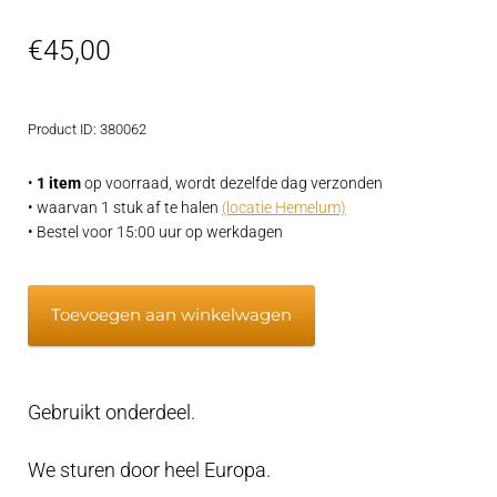
€
45,00
Product ID: 380062
•
1 item
op voorraad, wordt dezelfde dag verzonden
• waarvan 1 stuk af te halen
(locatie Hemelum)
• Bestel voor 15:00 uur op werkdagen
Volvo
Toevoegen aan winkelwagen
Penta
MD6
brandstof
Gebruikt onderdeel.
leiding
3875737
We sturen door heel Europa.
aantal