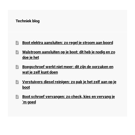
Techniek blog
Boot elektra aansluiten: zo regel je stroom aan boord
Walstroom aansluiten op je boot: dit heb je nodig en zo
doe je het
Boegschroef werkt niet meer: dit zijn de oorzaken en
wat je zelf kunt doen
Verstuivers diesel reinigen: zo pak je het zelf aan op je
boot
Boot schroef vervangen: zo check, kies en vervang je
’m goed