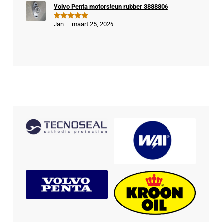
Volvo Penta motorsteun rubber 3888806
Jan
maart 25, 2026
Gewaardeer
d
5
uit 5