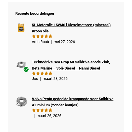
Recente beoordelingen
5L Motorolie 15W40 l Dieselmotoren (mineraal)
Kroon olie
Arch Roob
mei 27, 2026
Gewaardeer
d
5
uit 5
Technodrive Sea Prop 60 Saildrive anode Zink,
Beta Marine – Solè Diesel – Nanni Diesel
Ge
Jos
maart 28, 2026
Gewaardeer
veri
d
5
uit 5
fiee
rde
Volvo Penta gedeelde kraaganode voor Saildrive
kop
Aluminium (zonder boutjes)
er
maart 26, 2026
Gewaardeer
d
5
uit 5