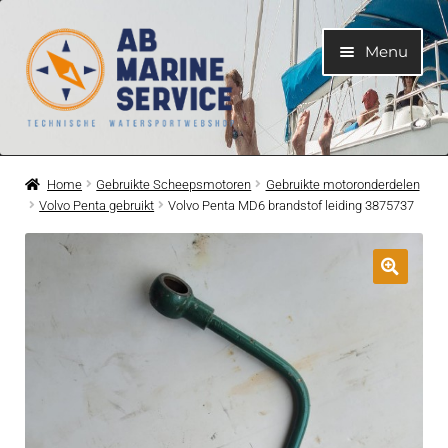
Ga
Ga
Menu
door
naar
naar
de
navigatie
inhoud
Home
Home
Gebruikte Scheepsmotoren
Gebruikte motoronderdelen
Volvo Penta gebruikt
Volvo Penta MD6 brandstof leiding 3875737
Submen
Motoren
uitvouwe
Submen
Motoronderdelen
uitvouwe
Submen
Bootelektra
uitvouwe
Submen
Koelwatersysteem
uitvouwe
Submen