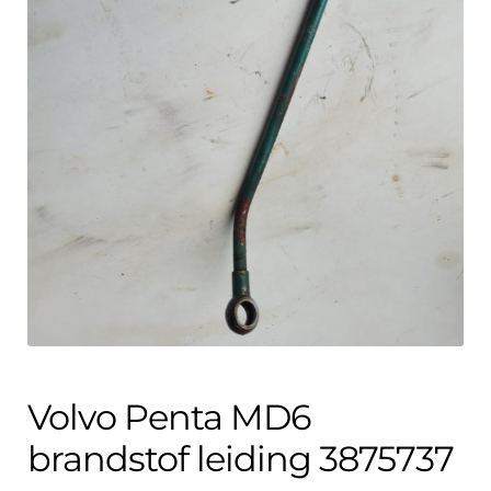
Contact
uitvouwe
Techniek Blog
Submen
Nederlands
uitvouwe
Volvo Penta MD6
brandstof leiding 3875737