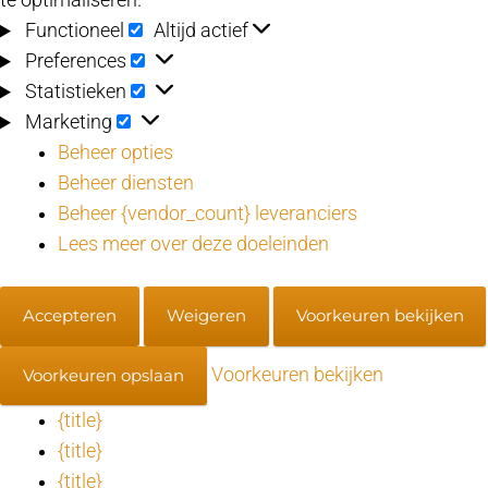
te optimaliseren.
Functioneel
Functioneel
Altijd actief
Preferences
Preferences
Statistieken
Statistieken
Marketing
Marketing
Beheer opties
Beheer diensten
Beheer {vendor_count} leveranciers
Lees meer over deze doeleinden
Accepteren
Weigeren
Voorkeuren bekijken
Voorkeuren bekijken
Voorkeuren opslaan
{title}
{title}
{title}