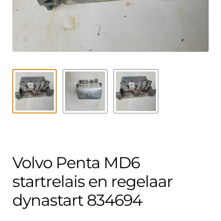
Contact
uitvouwe
Techniek Blog
Submen
Nederlands
uitvouwe
Volvo Penta MD6
startrelais en regelaar
dynastart 834694