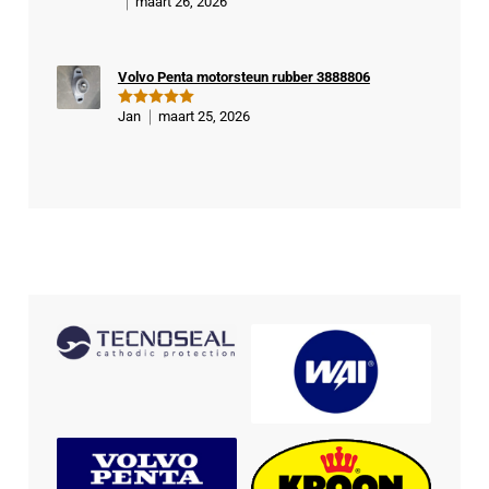
maart 26, 2026
Gewaardeer
d
5
uit 5
Volvo Penta motorsteun rubber 3888806
Jan
maart 25, 2026
Gewaardeer
d
5
uit 5