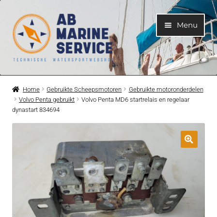
Ga
Ga
Menu
door
naar
naar
de
navigatie
inhoud
Home
Home
Gebruikte Scheepsmotoren
Gebruikte motoronderdelen
Volvo Penta gebruikt
Volvo Penta MD6 startrelais en regelaar
Submen
Motoren
dynastart 834694
uitvouwe
Submen
Motoronderdelen
uitvouwe
Submen
Bootelektra
uitvouwe
Submen
Koelwatersysteem
uitvouwe
Submen