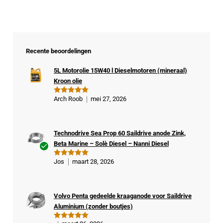
Recente beoordelingen
5L Motorolie 15W40 l Dieselmotoren (mineraal)
Kroon olie
Arch Roob
mei 27, 2026
Gewaardeer
d
5
uit 5
Technodrive Sea Prop 60 Saildrive anode Zink,
Beta Marine – Solè Diesel – Nanni Diesel
Ge
Jos
maart 28, 2026
Gewaardeer
veri
d
5
uit 5
fiee
rde
Volvo Penta gedeelde kraaganode voor Saildrive
kop
Aluminium (zonder boutjes)
er