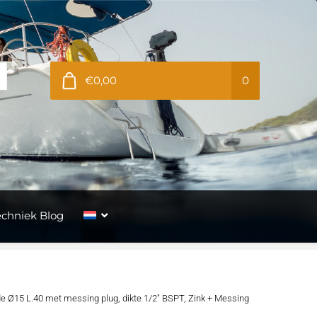
€0,00
0
echniek Blog
e Ø15 L.40 met messing plug, dikte 1/2″ BSPT, Zink + Messing