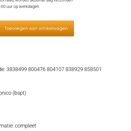
15:00 uur op werkdagen
Toevoegen aan winkelwagen
code: 3838499 800476 804107 838929 858501
onico (bspt)
rmatie: compleet