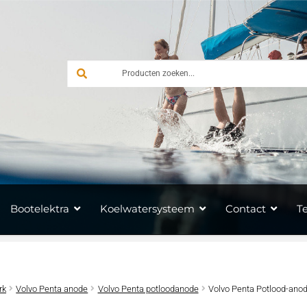
Bootelektra
Koelwatersysteem
Contact
T
rk
Volvo Penta anode
Volvo Penta potloodanode
Volvo Penta Potlood-anod