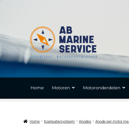
Ga
Ga
door
naar
naar
de
navigatie
inhoud
Home
Motoren
Motoronderdelen
Home
Koelwatersysteem
Anodes
Anode per motor me