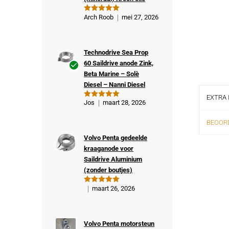
Arch Roob
mei 27, 2026
Gewaardeer
d
5
uit 5
Technodrive Sea Prop
60 Saildrive anode Zink,
Beta Marine – Solè
Ge
Diesel – Nanni Diesel
veri
EXTRA 
fiee
Jos
maart 28, 2026
Gewaardeer
rde
d
5
uit 5
kop
BEOORD
er
Volvo Penta gedeelde
kraaganode voor
Saildrive Aluminium
(zonder boutjes)
maart 26, 2026
Gewaardeer
d
5
uit 5
Volvo Penta motorsteun