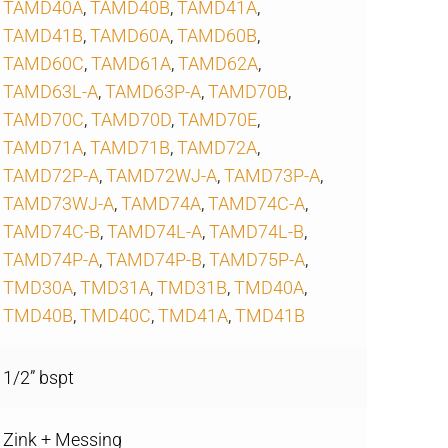
TAMD40A
,
TAMD40B
,
TAMD41A
,
TAMD41B
,
TAMD60A
,
TAMD60B
,
TAMD60C
,
TAMD61A
,
TAMD62A
,
TAMD63L-A
,
TAMD63P-A
,
TAMD70B
,
TAMD70C
,
TAMD70D
,
TAMD70E
,
TAMD71A
,
TAMD71B
,
TAMD72A
,
TAMD72P-A
,
TAMD72WJ-A
,
TAMD73P-A
,
TAMD73WJ-A
,
TAMD74A
,
TAMD74C-A
,
TAMD74C-B
,
TAMD74L-A
,
TAMD74L-B
,
TAMD74P-A
,
TAMD74P-B
,
TAMD75P-A
,
TMD30A
,
TMD31A
,
TMD31B
,
TMD40A
,
TMD40B
,
TMD40C
,
TMD41A
,
TMD41B
1/2” bspt
Zink + Messing