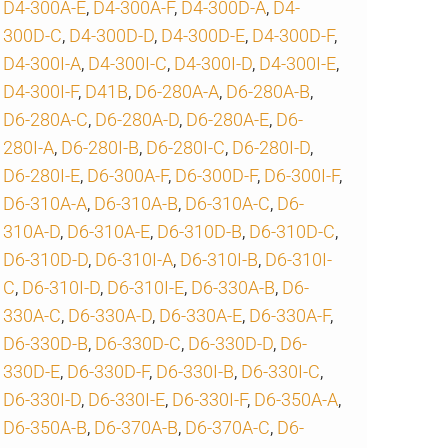
D4-300A-E
,
D4-300A-F
,
D4-300D-A
,
D4-
300D-C
,
D4-300D-D
,
D4-300D-E
,
D4-300D-F
,
D4-300I-A
,
D4-300I-C
,
D4-300I-D
,
D4-300I-E
,
D4-300I-F
,
D41B
,
D6-280A-A
,
D6-280A-B
,
D6-280A-C
,
D6-280A-D
,
D6-280A-E
,
D6-
280I-A
,
D6-280I-B
,
D6-280I-C
,
D6-280I-D
,
D6-280I-E
,
D6-300A-F
,
D6-300D-F
,
D6-300I-F
,
D6-310A-A
,
D6-310A-B
,
D6-310A-C
,
D6-
310A-D
,
D6-310A-E
,
D6-310D-B
,
D6-310D-C
,
D6-310D-D
,
D6-310I-A
,
D6-310I-B
,
D6-310I-
C
,
D6-310I-D
,
D6-310I-E
,
D6-330A-B
,
D6-
330A-C
,
D6-330A-D
,
D6-330A-E
,
D6-330A-F
,
D6-330D-B
,
D6-330D-C
,
D6-330D-D
,
D6-
330D-E
,
D6-330D-F
,
D6-330I-B
,
D6-330I-C
,
D6-330I-D
,
D6-330I-E
,
D6-330I-F
,
D6-350A-A
,
D6-350A-B
,
D6-370A-B
,
D6-370A-C
,
D6-