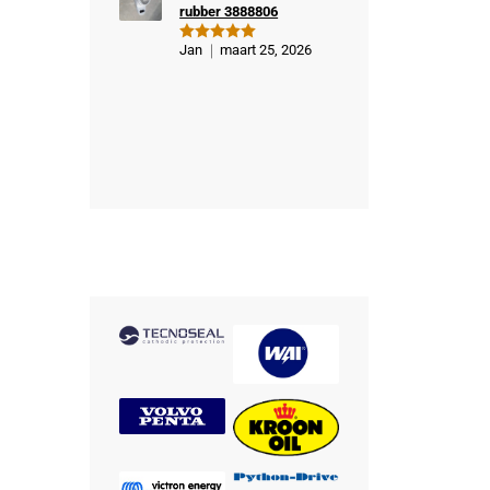
rubber 3888806
Jan
maart 25, 2026
Gewaardeer
d
5
uit 5