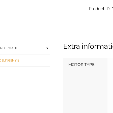
Messing
Product ID:
aantal
Extra informati
INFORMATIE
ELINGEN (1)
MOTOR TYPE