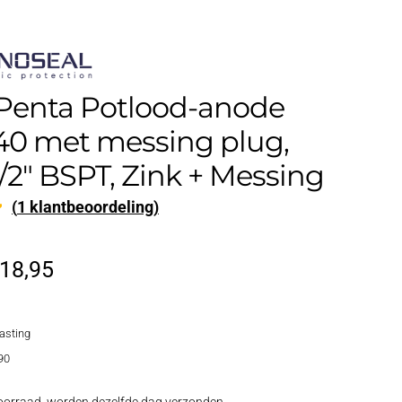
 Penta Potlood-anode
.40 met messing plug,
1/2″ BSPT, Zink + Messing
(
1
klantbeoordeling)
d
orspronkelijke
Huidige
18,95
rijs
prijs
lasting
as:
is:
90
21,95.
€18,95.
oorraad, worden dezelfde dag verzonden