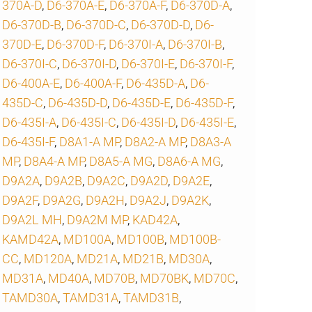
370A-D
,
D6-370A-E
,
D6-370A-F
,
D6-370D-A
,
D6-370D-B
,
D6-370D-C
,
D6-370D-D
,
D6-
370D-E
,
D6-370D-F
,
D6-370I-A
,
D6-370I-B
,
D6-370I-C
,
D6-370I-D
,
D6-370I-E
,
D6-370I-F
,
D6-400A-E
,
D6-400A-F
,
D6-435D-A
,
D6-
435D-C
,
D6-435D-D
,
D6-435D-E
,
D6-435D-F
,
D6-435I-A
,
D6-435I-C
,
D6-435I-D
,
D6-435I-E
,
D6-435I-F
,
D8A1-A MP
,
D8A2-A MP
,
D8A3-A
MP
,
D8A4-A MP
,
D8A5-A MG
,
D8A6-A MG
,
D9A2A
,
D9A2B
,
D9A2C
,
D9A2D
,
D9A2E
,
D9A2F
,
D9A2G
,
D9A2H
,
D9A2J
,
D9A2K
,
D9A2L MH
,
D9A2M MP
,
KAD42A
,
KAMD42A
,
MD100A
,
MD100B
,
MD100B-
CC
,
MD120A
,
MD21A
,
MD21B
,
MD30A
,
MD31A
,
MD40A
,
MD70B
,
MD70BK
,
MD70C
,
TAMD30A
,
TAMD31A
,
TAMD31B
,