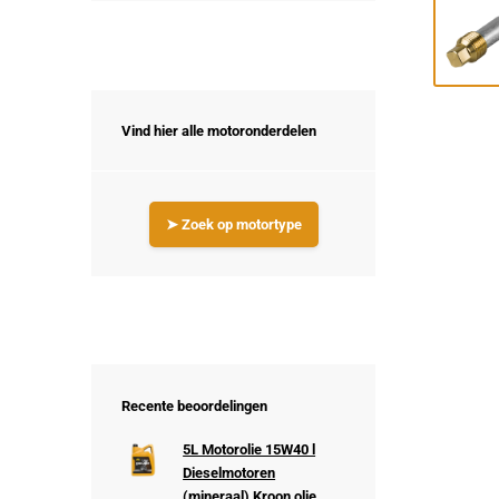
Vind hier alle motoronderdelen
➤ Zoek op motortype
Recente beoordelingen
5L Motorolie 15W40 l
Dieselmotoren
(mineraal) Kroon olie