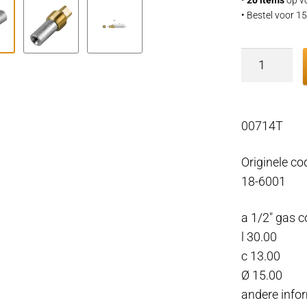
• Bestel voor 
Volvo
Penta
Potlood-
anode
00714T
Ø15
L.40
Originele 
met
18-6001
messing
plug,
a 1/2″ gas c
dikte
l 30.00
1/2"
c 13.00
BSPT,
Ø 15.00
Zink
andere info
+