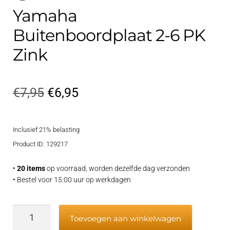
Yamaha
Buitenboordplaat 2-6 PK
Zink
Oorspronkelijke
Huidige
€
7,95
€
6,95
prijs
prijs
Inclusief 21% belasting
was:
is:
Product ID: 129217
€7,95.
€6,95.
•
20 items
op voorraad, worden dezelfde dag verzonden
• Bestel voor 15:00 uur op werkdagen
Yamaha
Toevoegen aan winkelwagen
Buitenboordplaat