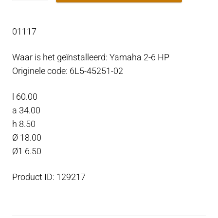
2-
6
01117
PK
Zink
Waar is het geïnstalleerd: Yamaha 2-6 HP
aantal
Originele code: 6L5-45251-02
l 60.00
a 34.00
h 8.50
Ø 18.00
Ø1 6.50
Product ID: 129217