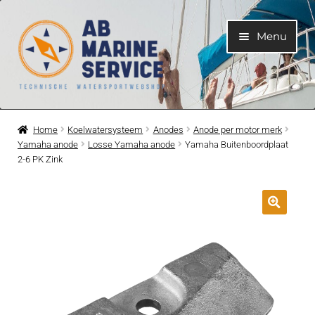
Ga
Ga
Menu
door
naar
naar
de
navigatie
inhoud
Home
Home
Koelwatersysteem
Anodes
Anode per motor merk
Yamaha anode
Losse Yamaha anode
Yamaha Buitenboordplaat
Submen
Motoren
2-6 PK Zink
uitvouwe
Submen
Motoronderdelen
uitvouwe
Submen
Bootelektra
uitvouwe
Submen
Koelwatersysteem
uitvouwe
Submen