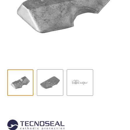
Contact
uitvouwe
Techniek Blog
Submen
Nederlands
uitvouwe