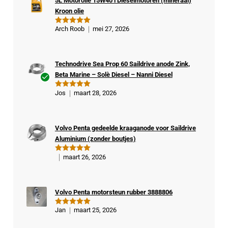
5L Motorolie 15W40 l Dieselmotoren (mineraal)
Kroon olie
Arch Roob
mei 27, 2026
Gewaardeer
d
5
uit 5
Technodrive Sea Prop 60 Saildrive anode Zink,
Beta Marine – Solè Diesel – Nanni Diesel
Ge
Jos
maart 28, 2026
Gewaardeer
veri
d
5
uit 5
fiee
rde
Volvo Penta gedeelde kraaganode voor Saildrive
kop
Aluminium (zonder boutjes)
er
maart 26, 2026
Gewaardeer
d
5
uit 5
Volvo Penta motorsteun rubber 3888806
Jan
maart 25, 2026
Gewaardeer
d
5
uit 5