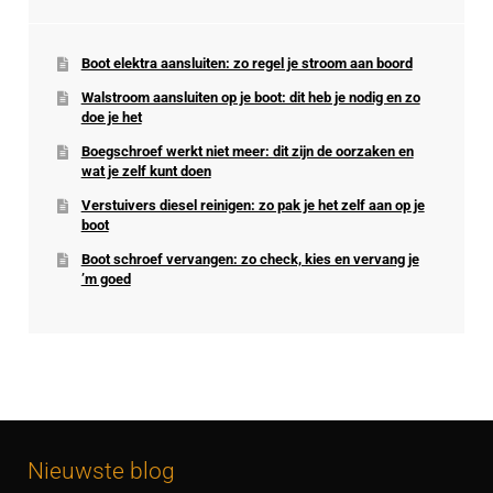
Boot elektra aansluiten: zo regel je stroom aan boord
Walstroom aansluiten op je boot: dit heb je nodig en zo
doe je het
Boegschroef werkt niet meer: dit zijn de oorzaken en
wat je zelf kunt doen
Verstuivers diesel reinigen: zo pak je het zelf aan op je
boot
Boot schroef vervangen: zo check, kies en vervang je
’m goed
Nieuwste blog