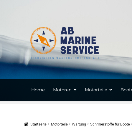
Zur
Zum
Navigation
Inhalt
springen
springen
Home
Motoren
Motorteile
Boote
Startseite
Motorteile
Wartung
Schmierstoffe für Boote