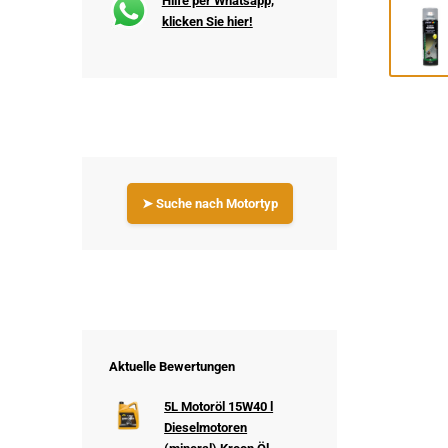
Hilfe per Whatsapp,
klicken Sie hier!
➤ Suche nach Motortyp
Aktuelle Bewertungen
5L Motoröl 15W40 l
Dieselmotoren