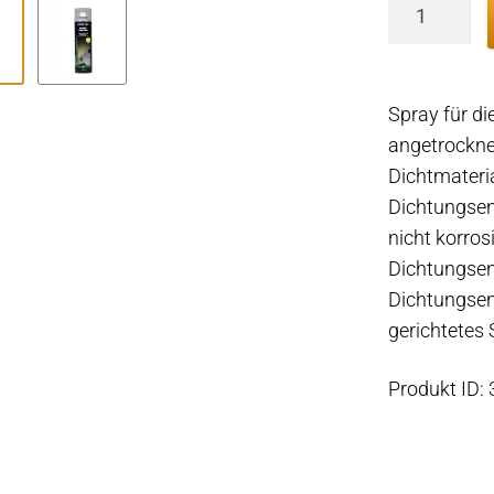
Dichtungs
l
Entfernt
angetrock
Spray für di
Kleb-
angetrockne
und
Dichtmateri
Dichtstoff
Dichtungsent
500ml
nicht korros
Menge
Dichtungsen
Dichtungsent
gerichtetes 
Produkt ID: