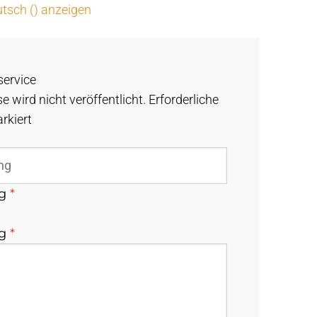
tsch () anzeigen
service
e wird nicht veröffentlicht.
Erforderliche
rkiert
ng
*
ng
*