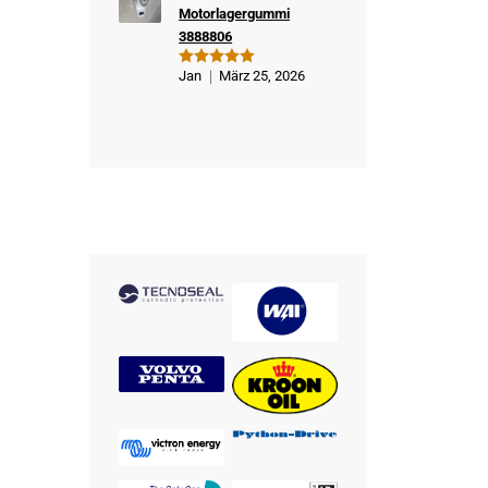
Motorlagergummi
3888806
Jan
März 25, 2026
Bewertet
mit
5
von
5