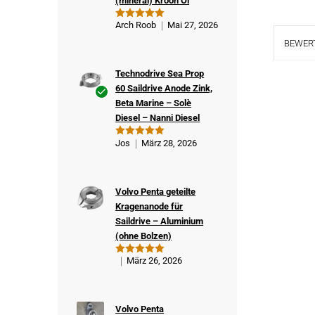
(mineral) Kroon Öl
Arch Roob
Mai 27, 2026
Bewertet
mit
5
von
BEWERT
5
Technodrive Sea Prop
60 Saildrive Anode Zink,
Beta Marine – Solè
Ver
Diesel – Nanni Diesel
ifizi
ert
Jos
März 28, 2026
Bewertet
er
mit
5
von
5
Kä
ufe
Volvo Penta geteilte
r
Kragenanode für
Saildrive – Aluminium
(ohne Bolzen)
März 26, 2026
Bewertet
mit
5
von
5
Volvo Penta