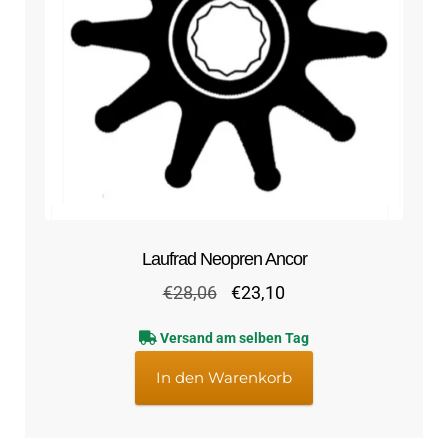
Laufrad Neopren Ancor
Ursprünglicher
Aktueller
€
28,06
€
23,10
Preis
Preis
Versand am selben Tag
war:
ist:
€28,06
€23,10.
In den Warenkorb