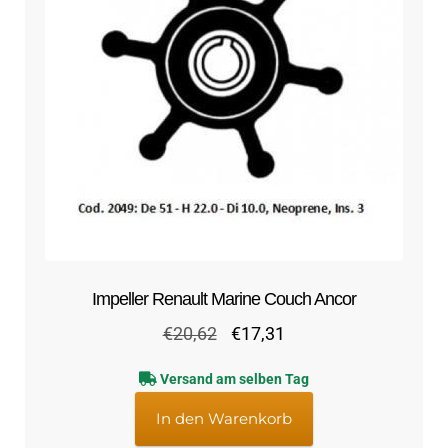
Impeller Renault Marine Couch Ancor
Ursprünglicher
Aktueller
€
20,62
€
17,31
Preis
Preis
Versand am selben Tag
war:
ist:
€20,62
€17,31.
In den Warenkorb