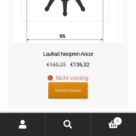
Laufrad Neopren Ancor
Ursprünglicher
Aktueller
€
165,25
€
136,32
Preis
Preis
Nicht vorrätig
war:
ist:
€165,25
€136,32.
Weiterlesen
0