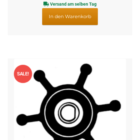
Versand am selben Tag
war:
ist:
€18,14
€15,66.
In den Warenkorb
SALE!