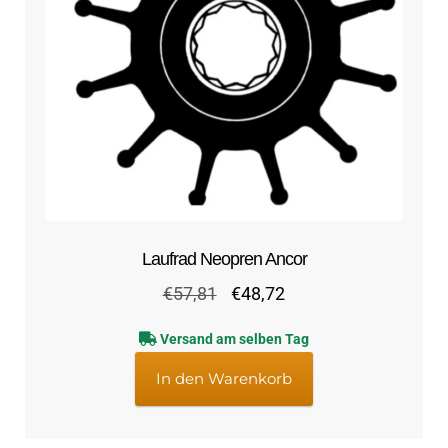
Laufrad Neopren Ancor
Ursprünglicher
Aktueller
€
57,81
€
48,72
Preis
Preis
Versand am selben Tag
war:
ist:
€57,81
€48,72.
In den Warenkorb