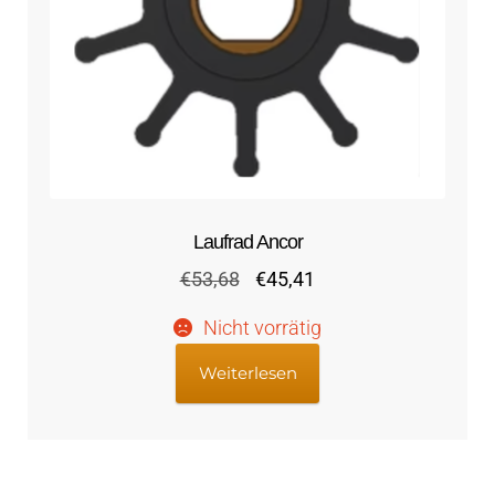
Laufrad Ancor
Ursprünglicher
Aktueller
€
53,68
€
45,41
Preis
Preis
Nicht vorrätig
war:
ist:
€53,68
€45,41.
Weiterlesen