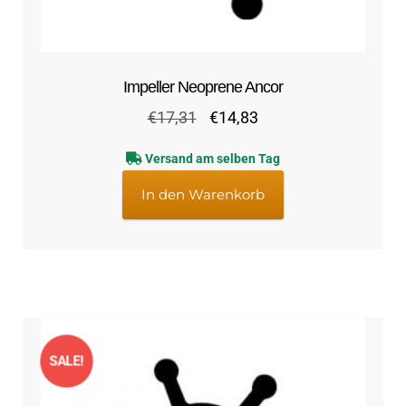
Impeller Neoprene Ancor
Ursprünglicher
Aktueller
€
17,31
€
14,83
Preis
Preis
Versand am selben Tag
war:
ist:
€17,31
€14,83.
In den Warenkorb
SALE!