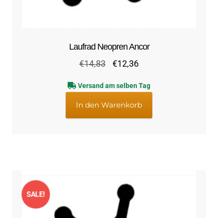
Laufrad Neopren Ancor
Ursprünglicher
Aktueller
€
14,83
€
12,36
Preis
Preis
Versand am selben Tag
war:
ist:
€14,83
€12,36.
In den Warenkorb
SALE!