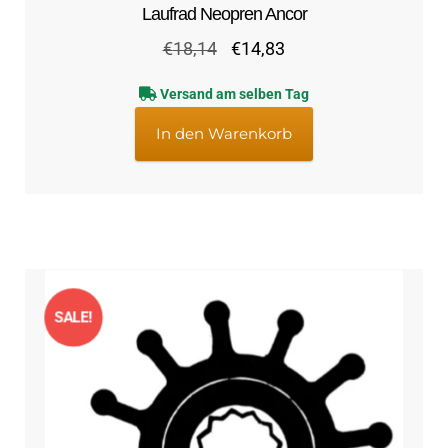
Laufrad Neopren Ancor
Ursprünglicher
Aktueller
€
18,14
€
14,83
Preis
Preis
Versand am selben Tag
war:
ist:
€18,14
€14,83.
In den Warenkorb
SALE!