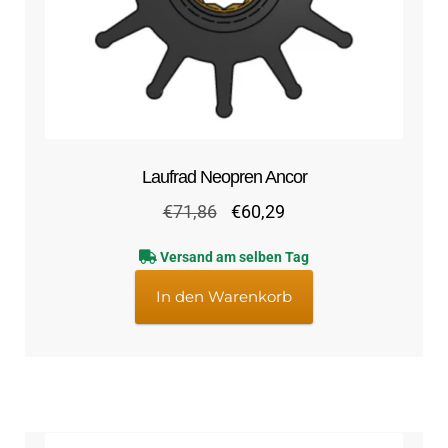
Laufrad Neopren Ancor
Ursprünglicher
Aktueller
€
71,86
€
60,29
Preis
Preis
Versand am selben Tag
war:
ist:
€71,86
€60,29.
In den Warenkorb