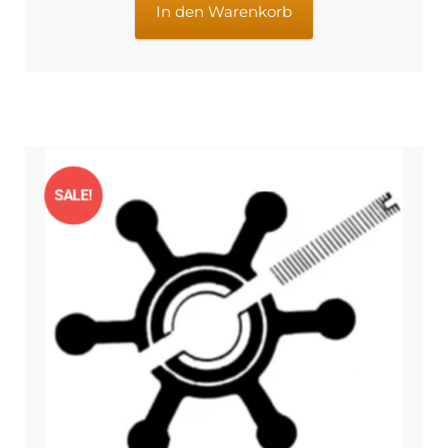
€18,97
€16,49.
In den Warenkorb
SALE!