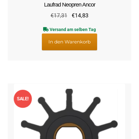
Laufrad Neopren Ancor
Ursprünglicher
Aktueller
€
17,31
€
14,83
Preis
Preis
Versand am selben Tag
war:
ist:
€17,31
€14,83.
In den Warenkorb
SALE!