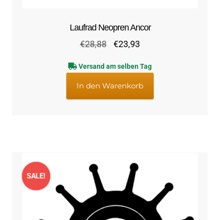
Laufrad Neopren Ancor
Ursprünglicher
Aktueller
€
28,88
€
23,93
Preis
Preis
Versand am selben Tag
war:
ist:
€28,88
€23,93.
In den Warenkorb
SALE!