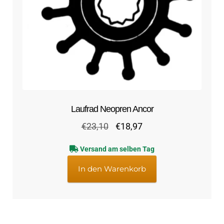
Laufrad Neopren Ancor
Ursprünglicher
Aktueller
€
23,10
€
18,97
Preis
Preis
Versand am selben Tag
war:
ist:
€23,10
€18,97.
In den Warenkorb