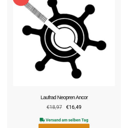
Laufrad Neopren Ancor
Ursprünglicher
Aktueller
€
18,97
€
16,49
Preis
Preis
Versand am selben Tag
war:
ist: