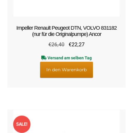
Impeller Renault Peugeot DTN, VOLVO 831182
(nur für die Originalpumpe) Ancor
Ursprünglicher
Aktueller
€
26,40
€
22,27
Preis
Preis
Versand am selben Tag
war:
ist:
€26,40
€22,27.
In den Warenkorb
SALE!