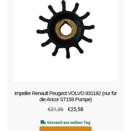
Impeller Renault Peugeot VOLVO 831182 (nur für
die Ancor ST159 Pumpe)
Ursprünglicher
Aktueller
€
31,36
€
25,58
Preis
Preis
Versand am selben Tag
war:
ist: