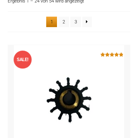
Kontakt
Nach
Ergebnis 1 – 24 von 54 wird angezeigt
öffnen
Beliebtheit
sortiert
Technikblog
1
2
3
Unterme
Deutsch
öffnen
SALE!
Bewertet mit
4.86
von 5