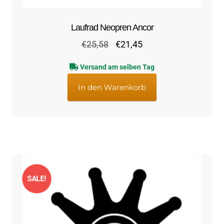
Laufrad Neopren Ancor
Ursprünglicher
Aktueller
€
25,58
€
21,45
Preis
Preis
Versand am selben Tag
war:
ist:
€25,58
€21,45.
In den Warenkorb
SALE!