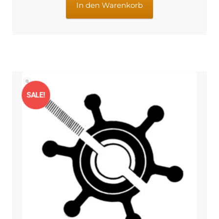
€31,36
€25,58.
In den Warenkorb
SALE!