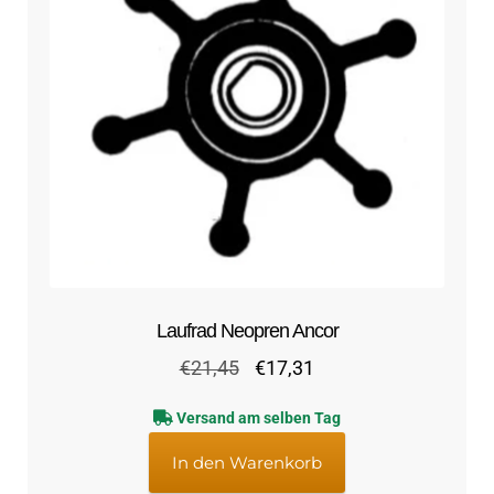
Laufrad Neopren Ancor
Ursprünglicher
Aktueller
€
21,45
€
17,31
Preis
Preis
Versand am selben Tag
war:
ist:
€21,45
€17,31.
In den Warenkorb