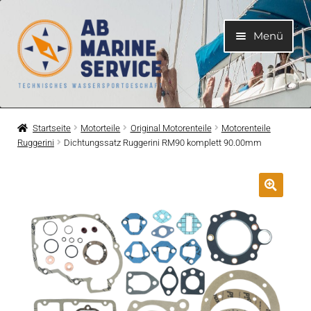
Zur
Zum
Menü
Navigation
Inhalt
springen
springen
Home
Startseite
Motorteile
Original Motorenteile
Motorenteile
Ruggerini
Dichtungssatz Ruggerini RM90 komplett 90.00mm
Unterme
Motoren
öffnen
Unterme
Motorteile
öffnen
Unterme
Bootelektrik
öffnen
Unterme
Kühlsystem
öffnen
Unterme