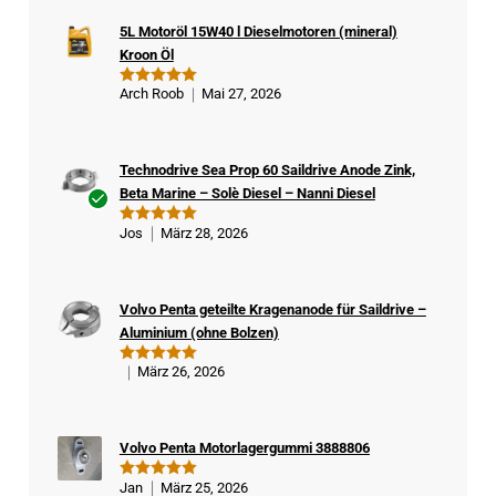
5L Motoröl 15W40 l Dieselmotoren (mineral)
Kroon Öl
Arch Roob
Mai 27, 2026
Bewertet
mit
5
von
5
Technodrive Sea Prop 60 Saildrive Anode Zink,
Beta Marine – Solè Diesel – Nanni Diesel
Ver
Jos
März 28, 2026
Bewertet
ifizi
mit
5
von
5
ert
er
Volvo Penta geteilte Kragenanode für Saildrive –
Kä
Aluminium (ohne Bolzen)
ufe
r
März 26, 2026
Bewertet
mit
5
von
5
Volvo Penta Motorlagergummi 3888806
Jan
März 25, 2026
Bewertet