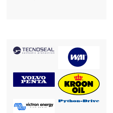
mit
5
von
5