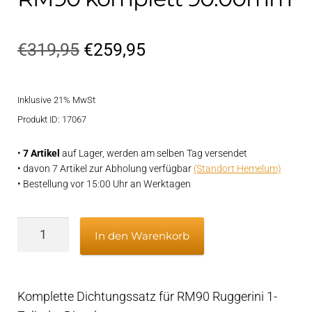
Ursprünglicher
Aktueller
€
319,95
€
259,95
Preis
Preis
Inklusive 21% MwSt
war:
ist:
Produkt ID: 17067
€319,95
€259,95.
•
7 Artikel
auf Lager, werden am selben Tag versendet
• davon 7 Artikel zur Abholung verfügbar
(Standort Hemelum)
• Bestellung vor 15:00 Uhr an Werktagen
Dichtungssatz
In den Warenkorb
Ruggerini
RM90
komplett
Komplette Dichtungssatz für RM90 Ruggerini 1-
90.00mm