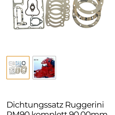
Kontakt
öffnen
Technikblog
Unterme
Deutsch
öffnen
Dichtungssatz Ruggerini
RM90 komplett 90.00mm