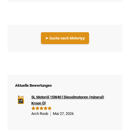
➤ Suche nach Motortyp
Aktuelle Bewertungen
5L Motoröl 15W40 l Dieselmotoren (mineral)
Kroon Öl
Arch Roob
Mai 27, 2026
Bewertet
mit
5
von
5