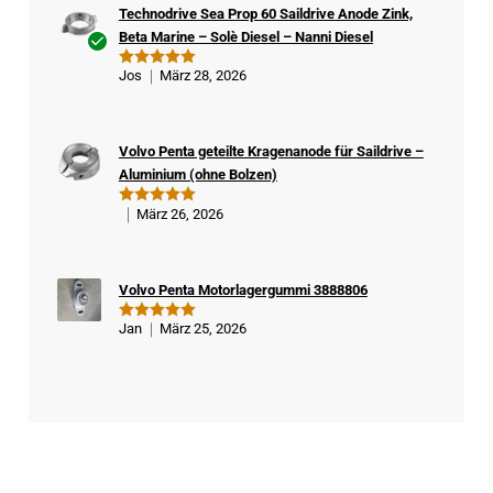
Technodrive Sea Prop 60 Saildrive Anode Zink,
Beta Marine – Solè Diesel – Nanni Diesel
Ver
Jos
März 28, 2026
Bewertet
ifizi
mit
5
von
5
ert
er
Volvo Penta geteilte Kragenanode für Saildrive –
Kä
Aluminium (ohne Bolzen)
ufe
r
März 26, 2026
Bewertet
mit
5
von
5
Volvo Penta Motorlagergummi 3888806
Jan
März 25, 2026
Bewertet
mit
5
von
5