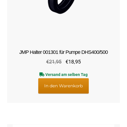
JMP Halter 001301 für Pumpe DHS400/500
Ursprünglicher
Aktueller
€
21,95
€
18,95
Preis
Preis
Versand am selben Tag
war:
ist:
€21,95
€18,95.
In den Warenkorb