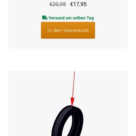
Ursprünglicher
Aktueller
€
20,95
€
17,95
Preis
Preis
Versand am selben Tag
war:
ist:
€20,95
€17,95.
In den Warenkorb