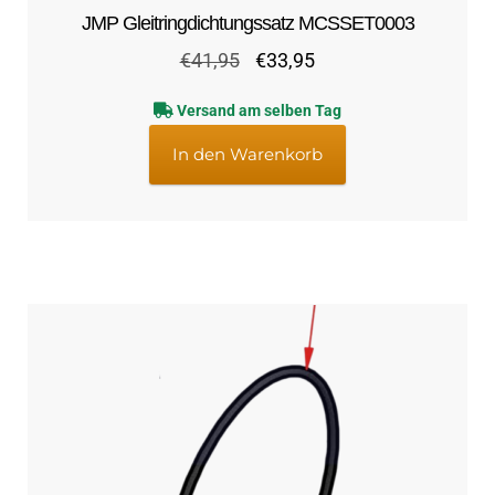
JMP Gleitringdichtungssatz MCSSET0003
Ursprünglicher
Aktueller
€
41,95
€
33,95
Preis
Preis
Versand am selben Tag
war:
ist:
€41,95
€33,95.
In den Warenkorb