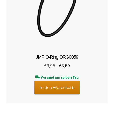
JMP O-Ring ORG0059
Ursprünglicher
Aktueller
€
3,95
€
3,59
Preis
Preis
Versand am selben Tag
war:
ist:
€3,95
€3,59.
In den Warenkorb