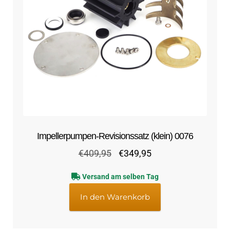
Impellerpumpen-Revisionssatz (klein) 0076
Ursprünglicher
Aktueller
€
409,95
€
349,95
Preis
Preis
Versand am selben Tag
war:
ist:
€409,95
€349,95.
In den Warenkorb