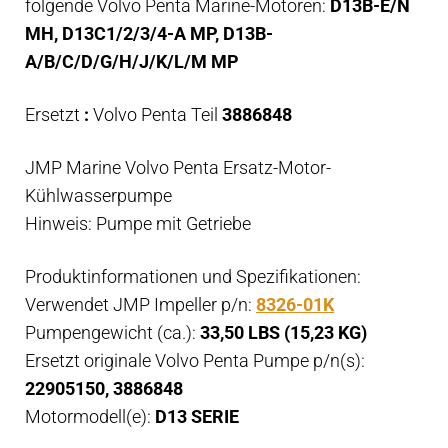
folgende Volvo Penta Marine-Motoren:
D13B-E/N
MH, D13C1/2/3/4-A MP, D13B-
A/B/C/D/G/H/J/K/L/M MP
Ersetzt
:
Volvo Penta Teil
3886848
JMP Marine Volvo Penta Ersatz-Motor-
Kühlwasserpumpe
Hinweis: Pumpe mit Getriebe
Produktinformationen und Spezifikationen:
Verwendet JMP Impeller p/n:
8326-01K
Pumpengewicht (ca.):
33,50 LBS (15,23 KG)
Ersetzt originale Volvo Penta Pumpe p/n(s):
22905150, 3886848
Motormodell(e):
D13 SERIE