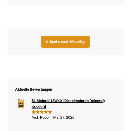
➤ Suche nach Motortyp
Aktuelle Bewertungen
5L Motoröl 15W40 l Dieselmotoren (mineral)
Kroon Öl
Arch Roob
Mai 27, 2026
Bewertet
mit
5
von
5