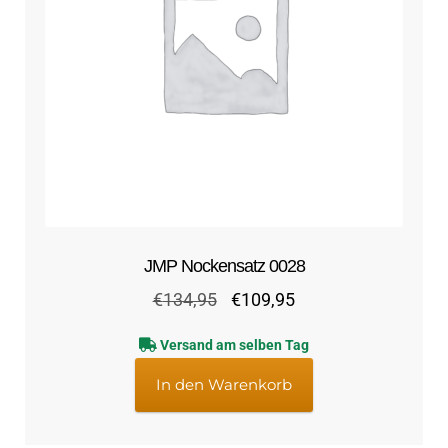
JMP Nockensatz 0028
Ursprünglicher
Aktueller
€
134,95
€
109,95
Preis
Preis
Versand am selben Tag
war:
ist:
€134,95
€109,95.
In den Warenkorb