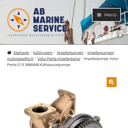
Zur
Zum
Menü
Navigation
Inhalt
springen
springen
Home
Startseite
Kühlsystem
Impellerpumpen
Impellerpumpen
motorspezifisch
Volvo Penta Impellerpump
Impellerpumpe Volvo
Unterme
Motoren
Penta D13 3886848 Kühlwasserpumpe
öffnen
Unterme
Motorteile
öffnen
Unterme
Bootelektrik
öffnen
Unterme
Kühlsystem
öffnen
Unterme