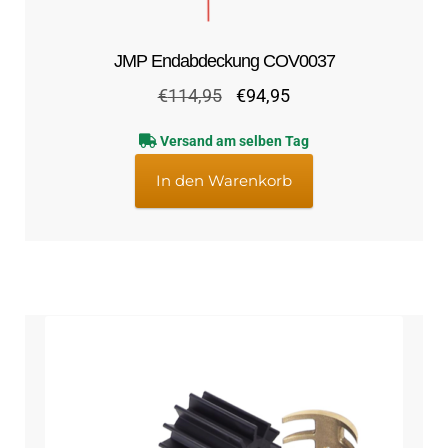
JMP Endabdeckung COV0037
Ursprünglicher
Aktueller
€
114,95
€
94,95
Preis
Preis
Versand am selben Tag
war:
ist:
€114,95
€94,95.
In den Warenkorb