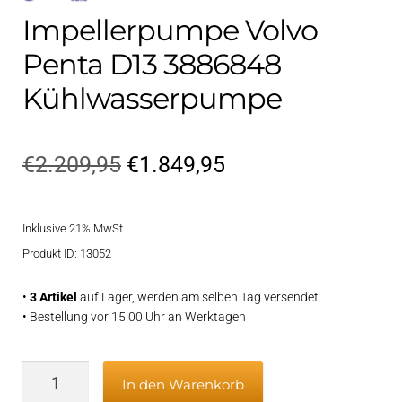
Impellerpumpe Volvo
Penta D13 3886848
Kühlwasserpumpe
Ursprünglicher
Aktueller
€
2.209,95
€
1.849,95
Preis
Preis
Inklusive 21% MwSt
war:
ist:
Produkt ID: 13052
€2.209,95
€1.849,95.
•
3 Artikel
auf Lager, werden am selben Tag versendet
• Bestellung vor 15:00 Uhr an Werktagen
Impellerpumpe
In den Warenkorb
Volvo