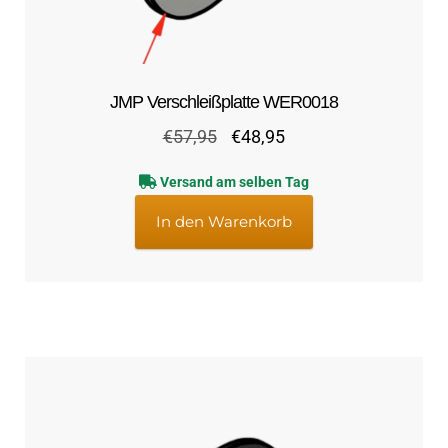
JMP Verschleißplatte WER0018
Ursprünglicher
Aktueller
€
57,95
€
48,95
Preis
Preis
Versand am selben Tag
war:
ist:
€57,95
€48,95.
In den Warenkorb