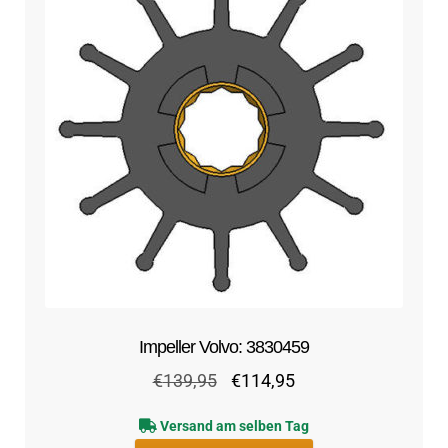
Impeller Volvo: 3830459
Ursprünglicher
Aktueller
€
139,95
€
114,95
Preis
Preis
Versand am selben Tag
war:
ist: