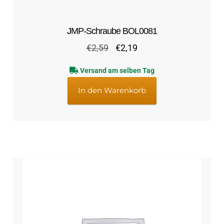
JMP-Schraube BOL0081
Ursprünglicher
Aktueller
€
2,59
€
2,19
Preis
Preis
Versand am selben Tag
war:
ist:
€2,59
€2,19.
In den Warenkorb