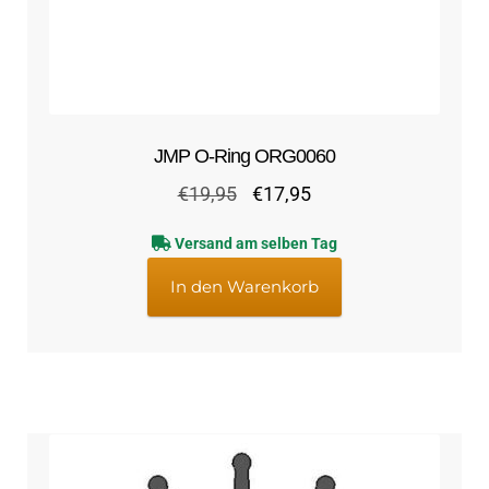
JMP O-Ring ORG0060
Ursprünglicher
Aktueller
€
19,95
€
17,95
Preis
Preis
Versand am selben Tag
war:
ist:
€19,95
€17,95.
In den Warenkorb