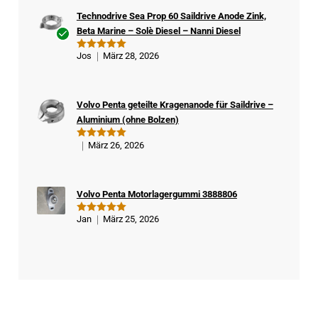
Technodrive Sea Prop 60 Saildrive Anode Zink,
Beta Marine – Solè Diesel – Nanni Diesel
Ver
Jos
März 28, 2026
Bewertet
ifizi
mit
5
von
5
ert
er
Volvo Penta geteilte Kragenanode für Saildrive –
Kä
Aluminium (ohne Bolzen)
ufe
r
März 26, 2026
Bewertet
mit
5
von
5
Volvo Penta Motorlagergummi 3888806
Jan
März 25, 2026
Bewertet
mit
5
von
5