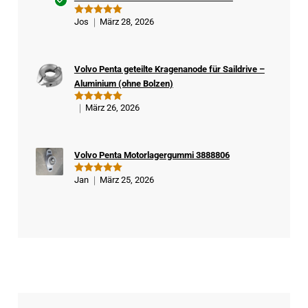
Ver
Jos
März 28, 2026
Bewertet
ifizi
mit
5
von
5
ert
er
Volvo Penta geteilte Kragenanode für Saildrive –
Kä
Aluminium (ohne Bolzen)
ufe
r
März 26, 2026
Bewertet
mit
5
von
5
Volvo Penta Motorlagergummi 3888806
Jan
März 25, 2026
Bewertet
mit
5
von
5