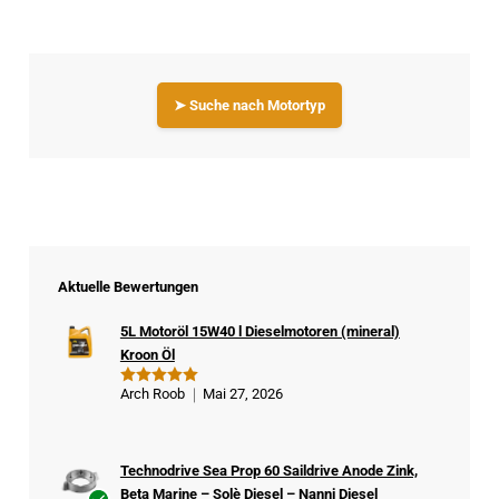
➤ Suche nach Motortyp
Aktuelle Bewertungen
5L Motoröl 15W40 l Dieselmotoren (mineral)
Kroon Öl
Arch Roob
Mai 27, 2026
Bewertet
mit
5
von
5
Technodrive Sea Prop 60 Saildrive Anode Zink,
Beta Marine – Solè Diesel – Nanni Diesel