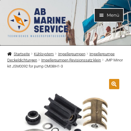
Zur
Zum
Menü
Navigation
Inhalt
springen
springen
Home
Startseite
Kühlsystem
Impellerpumpen
Impellerpumpe
Deckeldichtungen
Impellerpumpen Revisionssatz klein
JMP Minor
Unterme
Motoren
kit JSM0092 for pump CM08IH1-3
öffnen
Unterme
Motorteile
öffnen
Unterme
Bootelektrik
öffnen
Unterme
Kühlsystem
öffnen
Unterme