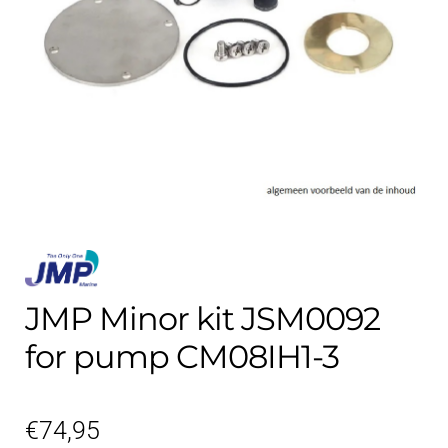
Kontakt
öffnen
Technikblog
Unterme
Deutsch
öffnen
JMP Minor kit JSM0092
for pump CM08IH1-3
€
74,95