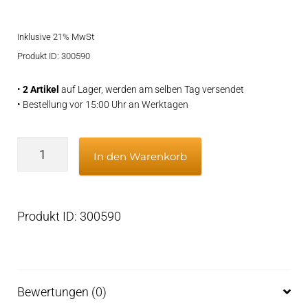
Inklusive 21% MwSt
Produkt ID: 300590
•
2 Artikel
auf Lager, werden am selben Tag versendet
• Bestellung vor 15:00 Uhr an Werktagen
JMP
In den Warenkorb
Minor
kit
JSM0092
Produkt ID: 300590
for
pump
CM08IH1-
3
Bewertungen (0)
Menge