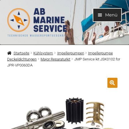
Zur
Zum
Menü
Navigation
Inhalt
springen
springen
Home
Startseite
Kühlsystem
Impellerpumpen
Impellerpumpe
Deckeldichtungen
Major Reparaturkit
JMP Service kit JSK0102 for
Unterme
Motoren
JPR-VP0060DA
öffnen
Unterme
Motorteile
öffnen
Unterme
Bootelektrik
öffnen
Unterme
Kühlsystem
öffnen
Unterme