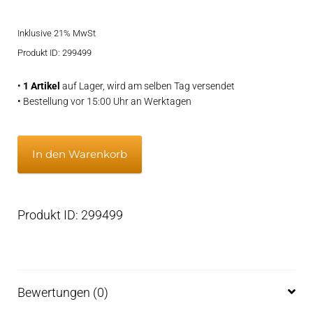
Inklusive 21% MwSt
Produkt ID: 299499
•
1 Artikel
auf Lager, wird am selben Tag versendet
• Bestellung vor 15:00 Uhr an Werktagen
JMP
In den Warenkorb
Service
kit
JSK0102
Produkt ID: 299499
for
JPR-
VP0060DA
Menge
Bewertungen (0)