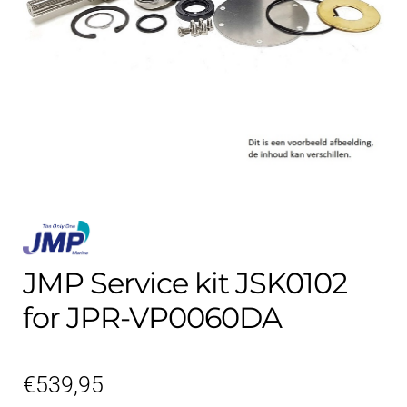
Kontakt
öffnen
Technikblog
Unterme
Deutsch
öffnen
JMP Service kit JSK0102
for JPR-VP0060DA
€
539,95