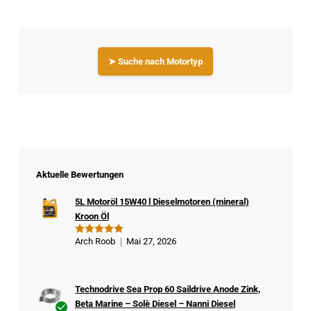
➤ Suche nach Motortyp
Aktuelle Bewertungen
5L Motoröl 15W40 l Dieselmotoren (mineral)
Kroon Öl
Arch Roob
Mai 27, 2026
Bewertet
mit
5
von
5
Technodrive Sea Prop 60 Saildrive Anode Zink,
Beta Marine – Solè Diesel – Nanni Diesel