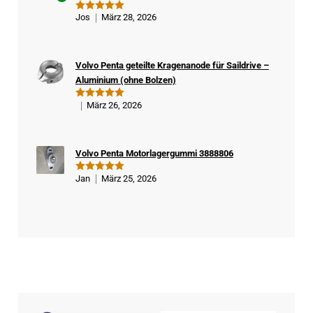
Ver
Jos
März 28, 2026
Bewertet
ifizi
mit
5
von
5
ert
er
Volvo Penta geteilte Kragenanode für Saildrive –
Kä
Aluminium (ohne Bolzen)
ufe
r
März 26, 2026
Bewertet
mit
5
von
5
Volvo Penta Motorlagergummi 3888806
Jan
März 25, 2026
Bewertet
mit
5
von
5