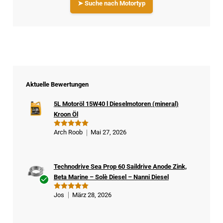
➤ Suche nach Motortyp
Aktuelle Bewertungen
5L Motoröl 15W40 l Dieselmotoren (mineral)
Kroon Öl
Arch Roob
Mai 27, 2026
Bewertet
mit
5
von
5
Technodrive Sea Prop 60 Saildrive Anode Zink,
Beta Marine – Solè Diesel – Nanni Diesel
Ver
Jos
März 28, 2026
Bewertet
ifizi
mit
5
von
5
ert
er