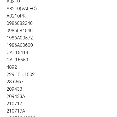
A3210
A3210(VALEO)
A3210PR
0986082240
0986084640
1986A00572
1986A00600
CAL15414
CAL15559
4892
229.151.1502
28-6567
209433
209433A
210717
210717A