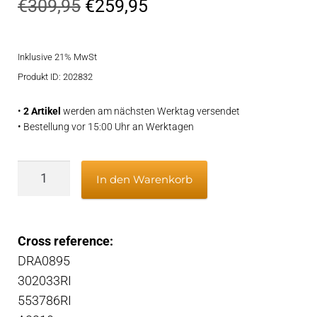
Ursprünglicher
Aktueller
€
309,95
€
259,95
Preis
Preis
Inklusive 21% MwSt
war:
ist:
Produkt ID: 202832
€309,95
€259,95.
•
2 Artikel
werden am nächsten Werktag versendet
• Bestellung vor 15:00 Uhr an Werktagen
Lichtmaschine
In den Warenkorb
Menge
Cross reference:
DRA0895
302033RI
553786RI