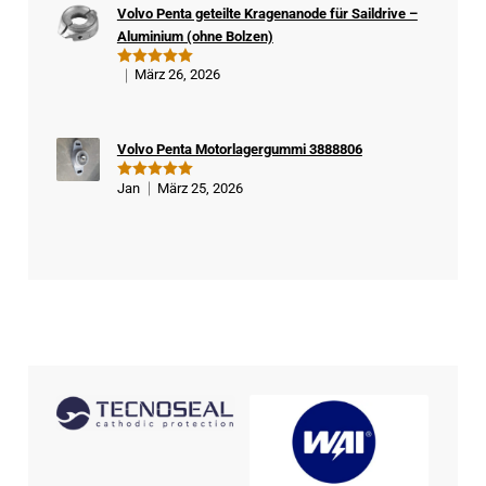
Volvo Penta geteilte Kragenanode für Saildrive –
Kä
Aluminium (ohne Bolzen)
ufe
r
März 26, 2026
Bewertet
mit
5
von
5
Volvo Penta Motorlagergummi 3888806
Jan
März 25, 2026
Bewertet
mit
5
von
5