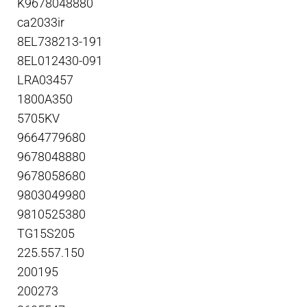
K9678048880
ca2033ir
8EL738213-191
8EL012430-091
LRA03457
1800A350
5705KV
9664779680
9678048880
9678058680
9803049980
9810525380
TG15S205
225.557.150
200195
200273