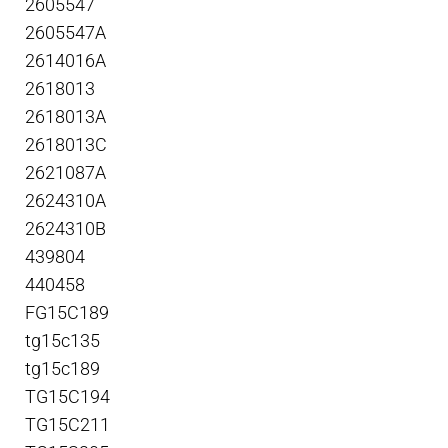
2605547
2605547A
2614016A
2618013
2618013A
2618013C
2621087A
2624310A
2624310B
439804
440458
FG15C189
tg15c135
tg15c189
TG15C194
TG15C211