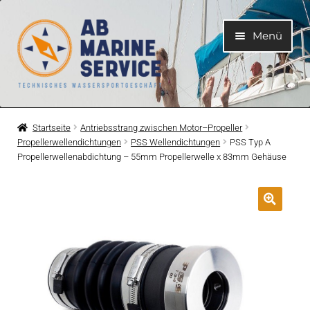
Zur
Zum
Menü
Navigation
Inhalt
springen
springen
Home
Startseite
Antriebsstrang zwischen Motor–Propeller
Propellerwellendichtungen
PSS Wellendichtungen
PSS Typ A
Unterme
Motoren
Propellerwellenabdichtung – 55mm Propellerwelle x 83mm Gehäuse
öffnen
Unterme
Motorteile
öffnen
Unterme
Bootelektrik
öffnen
Unterme
Kühlsystem
öffnen
Unterme