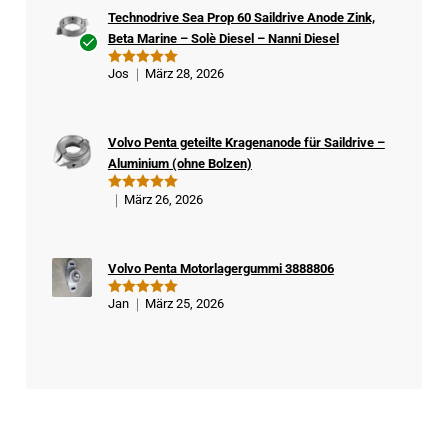
Technodrive Sea Prop 60 Saildrive Anode Zink,
Beta Marine – Solè Diesel – Nanni Diesel
Ver
Jos
März 28, 2026
Bewertet
ifizi
mit
5
von
5
ert
er
Volvo Penta geteilte Kragenanode für Saildrive –
Kä
Aluminium (ohne Bolzen)
ufe
r
März 26, 2026
Bewertet
mit
5
von
5
Volvo Penta Motorlagergummi 3888806
Jan
März 25, 2026
Bewertet
mit
5
von
5