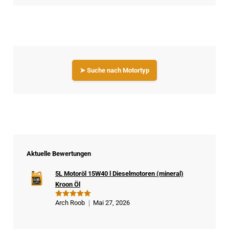
➤ Suche nach Motortyp
Aktuelle Bewertungen
5L Motoröl 15W40 l Dieselmotoren (mineral)
Kroon Öl
Arch Roob
Mai 27, 2026
Bewertet
mit
5
von
5