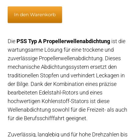
PSS
In den Warenkorb
Typ
A
Propellerwellenabdichtung
Die
PSS Typ A Propellerwellenabdichtung
ist die
-
wartungsarme Lösung für eine trockene und
55mm
zuverlässige Propellerwellenabdichtung. Dieses
Propellerwelle
mechanische Abdichtungssystem ersetzt den
x
traditionellen Stopfen und verhindert Leckagen in
83mm
der Bilge. Dank der Kombination eines präzise
Gehäuse
bearbeiteten Edelstahl-Rotors und eines
Menge
hochwertigen Kohlenstoff-Stators ist diese
Wellenabdichtung sowohl für die Freizeit- als auch
für die Berufsschifffahrt geeignet.
Zuverlässig, langlebig und für hohe Drehzahlen bis