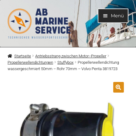
Zur
Zum
Menü
Navigation
Inhalt
springen
springen
Home
Startseite
Antriebsstrang zwischen Motor–Propeller
Propellerwellendichtungen
Stuffybox
Propellerwellendichtung
Unterme
Motoren
wassergeschmiert 50mm – Rohr 70mm – Volvo Penta 3819723
öffnen
Unterme
Motorteile
öffnen
Unterme
Bootelektrik
öffnen
Unterme
Kühlsystem
öffnen
Unterme