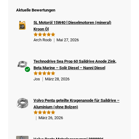
Aktuelle Bewertungen
5L Motoröl 15W40 l Dieselmotoren (mineral)
Kroon Öl
Arch Roob
Mai 27, 2026
Bewertet
mit
5
von
5
Technodrive Sea Prop 60 Saildrive Anode Zink,
Beta Marine – Solè Diesel – Nanni Diesel
Ver
Jos
März 28, 2026
Bewertet
ifizi
mit
5
von
5
ert
er
Volvo Penta geteilte Kragenanode für Saildrive –
Kä
Aluminium (ohne Bolzen)
ufe
r
März 26, 2026
Bewertet
mit
5
von
5