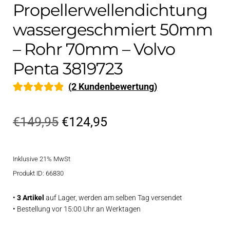
Propellerwellendichtung
wassergeschmiert 50mm
– Rohr 70mm – Volvo
Penta 3819723
(
2
Kundenbewertung)
Bewertet mit
2
5.00
von 5,
Ursprünglicher
Aktueller
€
149,95
€
124,95
basierend auf
Preis
Preis
Kundenbewe
rtung
Inklusive 21% MwSt
war:
ist:
Produkt ID: 66830
€149,95
€124,95.
•
3 Artikel
auf Lager, werden am selben Tag versendet
• Bestellung vor 15:00 Uhr an Werktagen