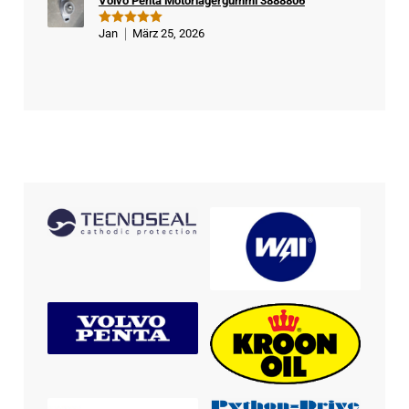
Volvo Penta Motorlagergummi 3888806
Jan
März 25, 2026
Bewertet
mit
5
von
5