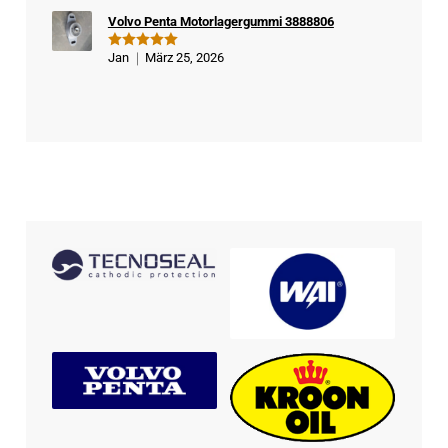
Volvo Penta Motorlagergummi 3888806
Jan
März 25, 2026
Bewertet
mit
5
von
5