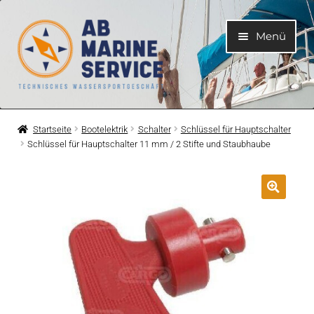
Zur
Zum
Menü
Navigation
Inhalt
springen
springen
Home
Startseite
Bootelektrik
Schalter
Schlüssel für Hauptschalter
Schlüssel für Hauptschalter 11 mm / 2 Stifte und Staubhaube
Unterme
Motoren
öffnen
Unterme
Motorteile
öffnen
Unterme
Bootelektrik
öffnen
Unterme
Kühlsystem
öffnen
Unterme