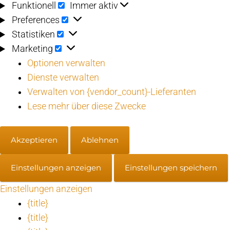
Funktionell
Funktionell
Immer aktiv
Preferences
Preferences
Statistiken
Statistiken
Marketing
Marketing
Optionen verwalten
Dienste verwalten
Verwalten von {vendor_count}-Lieferanten
Lese mehr über diese Zwecke
Akzeptieren
Ablehnen
Einstellungen anzeigen
Einstellungen speichern
Einstellungen anzeigen
{title}
{title}