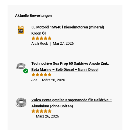
Aktuelle Bewertungen
5L Motoröl 15W40 l Dieselmotoren (mineral)
Kroon Öl
Arch Roob
Mai 27, 2026
Bewertet
mit
5
von
5
Technodrive Sea Prop 60 Saildrive Anode Zink,
Beta Marine – Solè Diesel – Nanni Diesel
Ver
Jos
März 28, 2026
Bewertet
ifizi
mit
5
von
5
ert
er
Volvo Penta geteilte Kragenanode für Saildrive –
Kä
Aluminium (ohne Bolzen)
ufe
r
März 26, 2026
Bewertet
mit
5
von
5