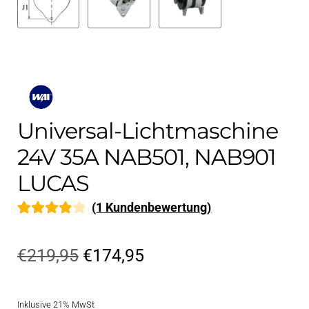
Universal-Lichtmaschine
24V 35A NAB501, NAB901
LUCAS
(
1
Kundenbewertung)
Bewertet
1
mit
4.00
Ursprünglicher
Aktueller
€
219,95
€
174,95
von 5,
Preis
Preis
basierend
auf
Inklusive 21% MwSt