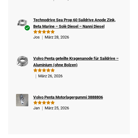
mit
5
von
5
Technodrive Sea Prop 60 Saildrive Anode Zink,
Beta Marine – Solè Diesel – Nanni Diesel
Ver
Jos
März 28, 2026
Bewertet
ifizi
mit
5
von
5
ert
er
Volvo Penta geteilte Kragenanode für Saildrive –
Kä
Aluminium (ohne Bolzen)
ufe
r
März 26, 2026
Bewertet
mit
5
von
5
Volvo Penta Motorlagergummi 3888806
Jan
März 25, 2026
Bewertet
mit
5
von
5