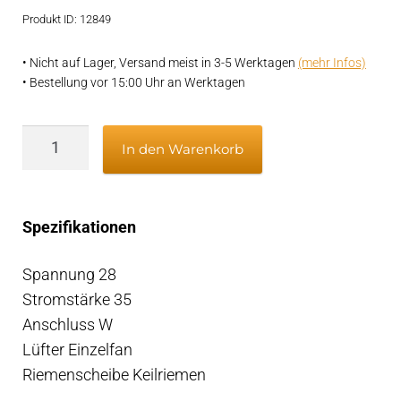
war:
ist:
Kundenbe
Produkt ID: 12849
€219,95
€174,95.
wertung
• Nicht auf Lager, Versand meist in 3-5 Werktagen
(mehr Infos)
• Bestellung vor 15:00 Uhr an Werktagen
Universal-
In den Warenkorb
Lichtmaschine
24V
35A
Spezifikationen
NAB501,
NAB901
Spannung 28
LUCAS
Stromstärke 35
Menge
Anschluss W
Lüfter Einzelfan
Riemenscheibe Keilriemen