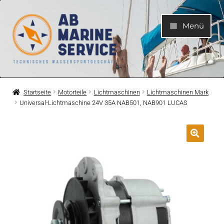
Zur
Zum
Menü
Navigation
Inhalt
springen
springen
Home
Startseite
Motorteile
Lichtmaschinen
Lichtmaschinen Mark
Universal-Lichtmaschine 24V 35A NAB501, NAB901 LUCAS
Unterme
Motoren
öffnen
Unterme
Motorteile
öffnen
Unterme
Bootelektrik
öffnen
Unterme
Kühlsystem
öffnen
Unterme