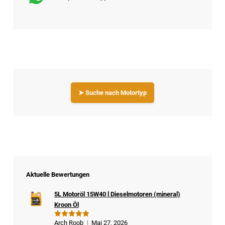
➤ Suche nach Motortyp
Aktuelle Bewertungen
5L Motoröl 15W40 l Dieselmotoren (mineral)
Kroon Öl
Arch Roob
Mai 27, 2026
Bewertet