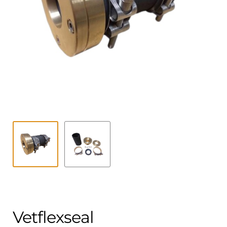
Kontakt
öffnen
Technikblog
Unterme
Deutsch
öffnen
Vetflexseal