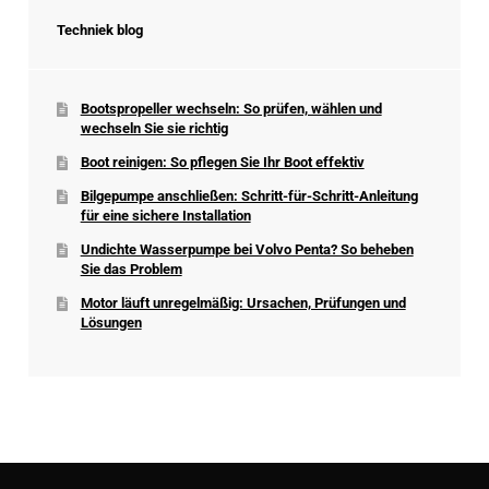
Techniek blog
Bootspropeller wechseln: So prüfen, wählen und
wechseln Sie sie richtig
Boot reinigen: So pflegen Sie Ihr Boot effektiv
Bilgepumpe anschließen: Schritt-für-Schritt-Anleitung
für eine sichere Installation
Undichte Wasserpumpe bei Volvo Penta? So beheben
Sie das Problem
Motor läuft unregelmäßig: Ursachen, Prüfungen und
Lösungen