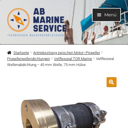
Zur
Zum
Menü
Navigation
Inhalt
springen
springen
Home
Startseite
Antriebsstrang zwischen Motor–Propeller
Propellerwellendichtungen
Vetflexseal TOR Marine
Vetflexseal
Unterme
Motoren
Wellenabdichtung – 45 mm Welle, 75 mm Hülse
öffnen
Unterme
Motorteile
öffnen
Unterme
Bootelektrik
öffnen
Unterme
Kühlsystem
öffnen
Unterme