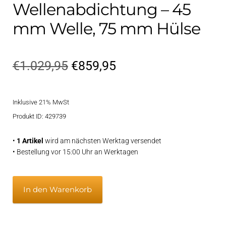
Wellenabdichtung – 45
mm Welle, 75 mm Hülse
Ursprünglicher
Aktueller
€
1.029,95
€
859,95
Preis
Preis
Inklusive 21% MwSt
war:
ist:
Produkt ID: 429739
€1.029,95
€859,95.
•
1 Artikel
wird am nächsten Werktag versendet
• Bestellung vor 15:00 Uhr an Werktagen
Vetflexseal
In den Warenkorb
Wellenabdichtung
-
45