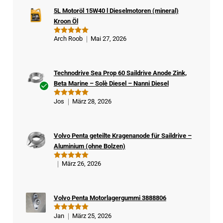
5L Motoröl 15W40 l Dieselmotoren (mineral)
Kroon Öl
Arch Roob
Mai 27, 2026
Bewertet
mit
5
von
5
Technodrive Sea Prop 60 Saildrive Anode Zink,
Beta Marine – Solè Diesel – Nanni Diesel
Ver
Jos
März 28, 2026
Bewertet
ifizi
mit
5
von
5
ert
er
Volvo Penta geteilte Kragenanode für Saildrive –
Kä
Aluminium (ohne Bolzen)
ufe
r
März 26, 2026
Bewertet
mit
5
von
5
Volvo Penta Motorlagergummi 3888806
Jan
März 25, 2026
Bewertet
mit
5
von