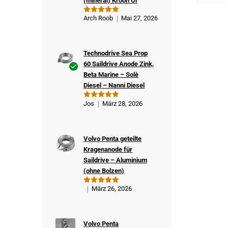
(mineral) Kroon Öl
Arch Roob
Mai 27, 2026
Bewertet
mit
5
von
5
Technodrive Sea Prop
60 Saildrive Anode Zink,
Beta Marine – Solè
Ver
Diesel – Nanni Diesel
ifizi
ert
Jos
März 28, 2026
Bewertet
er
mit
5
von
5
Kä
ufe
Volvo Penta geteilte
r
Kragenanode für
Saildrive – Aluminium
(ohne Bolzen)
März 26, 2026
Bewertet
mit
5
von
5
Volvo Penta