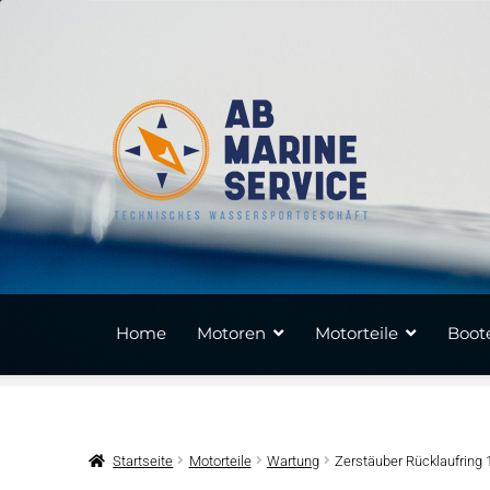
Zur
Zum
Navigation
Inhalt
springen
springen
Home
Motoren
Motorteile
Boote
Startseite
Motorteile
Wartung
Zerstäuber Rücklaufring