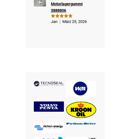
Motorlagergummi
3888806
Jan
März 25, 2026
Bewertet
mit
5
von
5