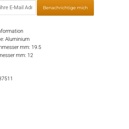
Benachrichtige mich
nformation
ge: Aluminium
hmesser mm: 19.5
messer mm: 12
1
 37511