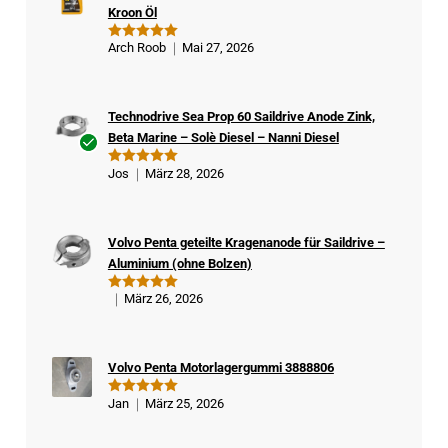
Kroon Öl
Arch Roob
Mai 27, 2026
Bewertet
mit
5
von
5
Technodrive Sea Prop 60 Saildrive Anode Zink,
Beta Marine – Solè Diesel – Nanni Diesel
Ver
Jos
März 28, 2026
Bewertet
ifizi
mit
5
von
5
ert
er
Volvo Penta geteilte Kragenanode für Saildrive –
Kä
Aluminium (ohne Bolzen)
ufe
r
März 26, 2026
Bewertet
mit
5
von
5
Volvo Penta Motorlagergummi 3888806
Jan
März 25, 2026
Bewertet
mit
5
von
5