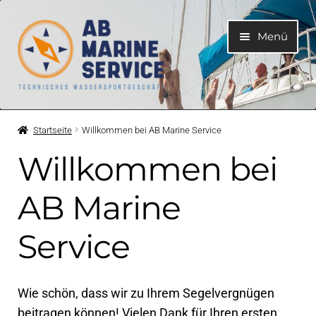
Zur
Zum
Menü
Navigation
Inhalt
springen
springen
Home
Startseite
Willkommen bei AB Marine Service
Unterme
Motoren
Willkommen bei
öffnen
Unterme
Motorteile
AB Marine
öffnen
Unterme
Service
Bootelektrik
öffnen
Unterme
Kühlsystem
öffnen
Wie schön, dass wir zu Ihrem Segelvergnügen
beitragen können! Vielen Dank für Ihren ersten
Unterme