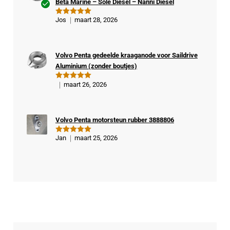
Beta Marine – Solè Diesel – Nanni Diesel
Ge
Jos
maart 28, 2026
Gewaardeer
veri
d
5
uit 5
fiee
rde
Volvo Penta gedeelde kraaganode voor Saildrive
kop
Aluminium (zonder boutjes)
er
maart 26, 2026
Gewaardeer
d
5
uit 5
Volvo Penta motorsteun rubber 3888806
Jan
maart 25, 2026
Gewaardeer
d
5
uit 5