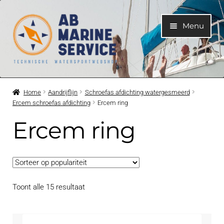
Ga
Ga
Menu
door
naar
naar
de
navigatie
inhoud
Home
Home
Aandrijflijn
Schroefas afdichting watergesmeerd
Ercem schroefas afdichting
Ercem ring
Submen
Motoren
uitvouwe
Ercem ring
Submen
Motoronderdelen
uitvouwe
Submen
Bootelektra
uitvouwe
Gesorteerd
Toont alle 15 resultaat
Submen
Koelwatersysteem
op
uitvouwe
populariteit
Submen