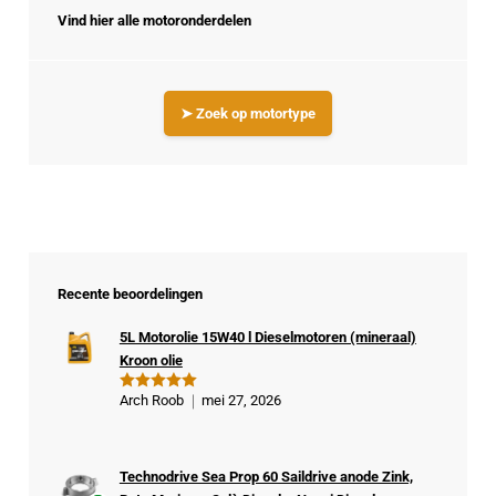
Vind hier alle motoronderdelen
➤ Zoek op motortype
Recente beoordelingen
5L Motorolie 15W40 l Dieselmotoren (mineraal)
Kroon olie
Arch Roob
mei 27, 2026
Gewaardeer
d
5
uit 5
Technodrive Sea Prop 60 Saildrive anode Zink,