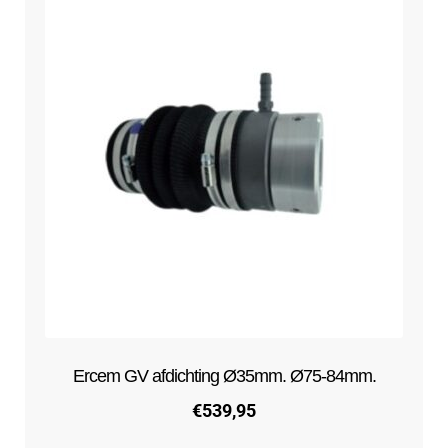
Contact
uitvouwe
Techniek Blog
Submen
Nederlands
uitvouwe
Ercem GV afdichting Ø35mm. Ø75-84mm.
€
539,95