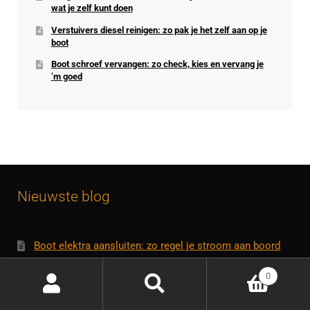
wat je zelf kunt doen
Verstuivers diesel reinigen: zo pak je het zelf aan op je
boot
Boot schroef vervangen: zo check, kies en vervang je
’m goed
Nieuwste blog
Boot elektra aansluiten: zo regel je stroom aan boord
Walstroom aansluiten op je boot: dit heb je nodig en zo
0
doe je het
Boegschroef werkt niet meer: dit zijn de oorzaken en