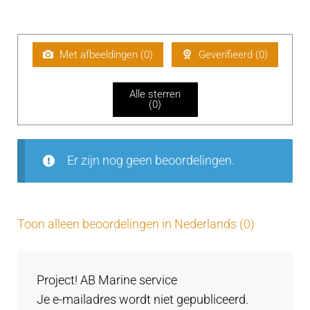
aarde
G
uit 5
erd
e
2
uit 5
w
aa
Met afbeeldingen (
0
)
Geverifieerd (
0
)
rd
ee
Alle sterren
rd
(
0
)
1
uit
5
Er zijn nog geen beoordelingen.
Toon alleen beoordelingen in Nederlands (0)
Project! AB Marine service
Je e-mailadres wordt niet gepubliceerd.