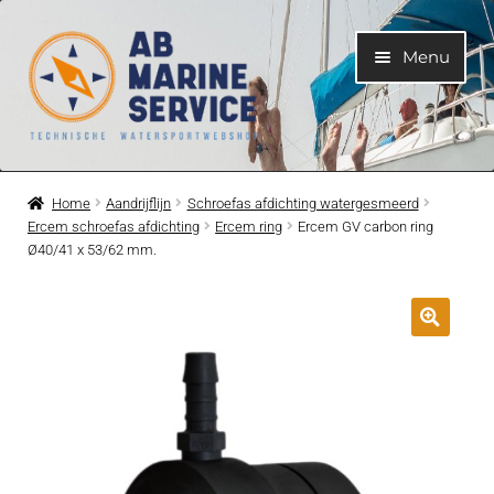
Ga
Ga
Menu
door
naar
naar
de
navigatie
inhoud
Home
Home
Aandrijflijn
Schroefas afdichting watergesmeerd
Ercem schroefas afdichting
Ercem ring
Ercem GV carbon ring
Submen
Motoren
Ø40/41 x 53/62 mm.
uitvouwe
Submen
Motoronderdelen
uitvouwe
Submen
Bootelektra
uitvouwe
Submen
Koelwatersysteem
uitvouwe
Submen