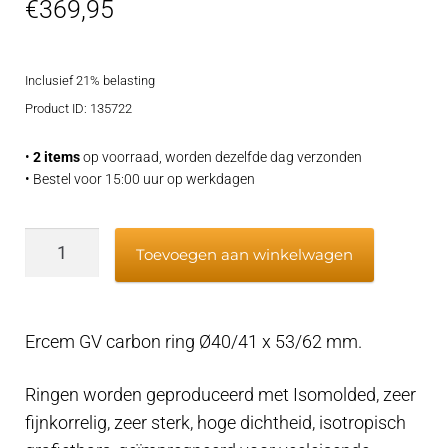
€
369,95
Inclusief 21% belasting
Product ID: 135722
•
2 items
op voorraad, worden dezelfde dag verzonden
• Bestel voor 15:00 uur op werkdagen
Ercem
Toevoegen aan winkelwagen
GV
carbon
ring
Ercem GV carbon ring Ø40/41 x 53/62 mm.
Ø40/41
x
Ringen worden geproduceerd met Isomolded, zeer
53/62
fijnkorrelig, zeer sterk, hoge dichtheid, isotropisch
mm.