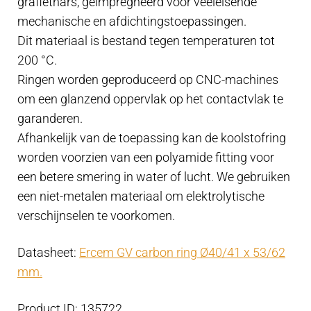
grafiethars, geïmpregneerd voor veeleisende
aantal
mechanische en afdichtingstoepassingen.
Dit materiaal is bestand tegen temperaturen tot
200 °C.
Ringen worden geproduceerd op CNC-machines
om een ​​glanzend oppervlak op het contactvlak te
garanderen.
Afhankelijk van de toepassing kan de koolstofring
worden voorzien van een polyamide fitting voor
een betere smering in water of lucht. We gebruiken
een niet-metalen materiaal om elektrolytische
verschijnselen te voorkomen.
Datasheet:
Ercem GV carbon ring Ø40/41 x 53/62
mm.
Product ID: 135722