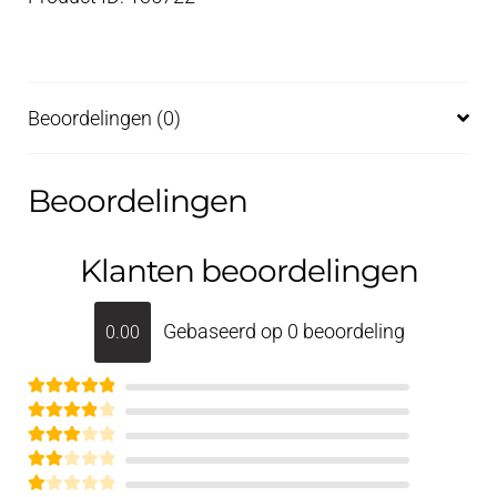
Beoordelingen (0)
Beoordelingen
Klanten beoordelingen
Gebaseerd op 0 beoordeling
0.00
Gewaardeerd
Gewaardee
5
uit 5
Gewaar
rd
4
uit 5
deerd
Gew
3