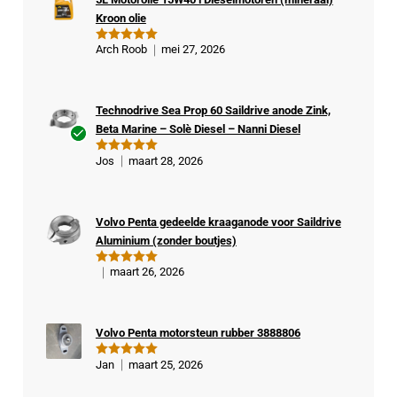
Kroon olie
Arch Roob
mei 27, 2026
Gewaardeer
d
5
uit 5
Technodrive Sea Prop 60 Saildrive anode Zink,
Beta Marine – Solè Diesel – Nanni Diesel
Ge
Jos
maart 28, 2026
Gewaardeer
veri
d
5
uit 5
fiee
rde
Volvo Penta gedeelde kraaganode voor Saildrive
kop
Aluminium (zonder boutjes)
er
maart 26, 2026
Gewaardeer
d
5
uit 5
Volvo Penta motorsteun rubber 3888806
Jan
maart 25, 2026
Gewaardeer
d
5
uit 5