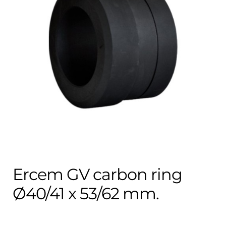
Contact
uitvouwe
Techniek Blog
Submen
Nederlands
uitvouwe
Ercem GV carbon ring
Ø40/41 x 53/62 mm.