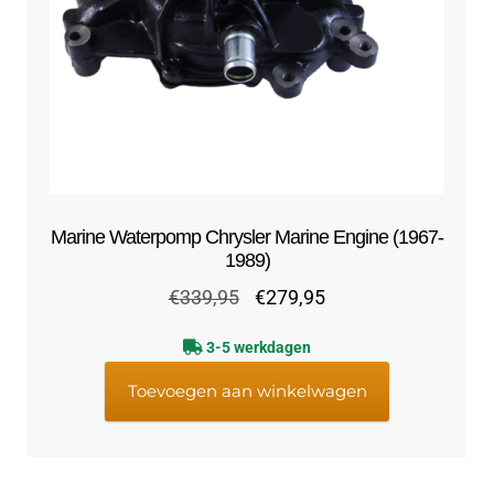
Marine Waterpomp Chrysler Marine Engine (1967-
1989)
Oorspronkelijke
Huidige
€
339,95
€
279,95
prijs
prijs
3-5 werkdagen
was:
is:
€339,95.
€279,95.
Toevoegen aan winkelwagen