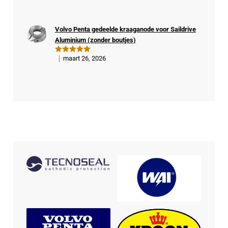
d
5
uit 5
fiee
rde
Volvo Penta gedeelde kraaganode voor Saildrive
kop
Aluminium (zonder boutjes)
er
maart 26, 2026
Gewaardeer
d
5
uit 5