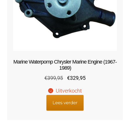
Marine Waterpomp Chrysler Marine Engine (1967-
1989)
Oorspronkelijke
Huidige
€
399,95
€
329,95
prijs
prijs
Uitverkocht
was:
is:
€399,95.
€329,95.
Lees verder