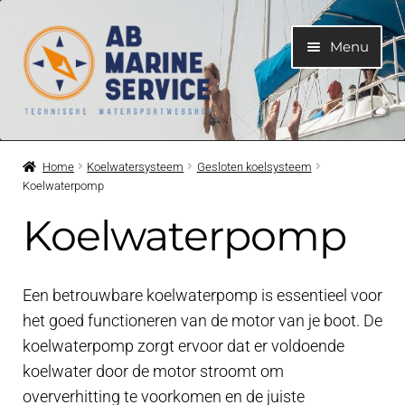
Ga
Ga
Menu
door
naar
naar
de
navigatie
inhoud
Home
Home
Koelwatersysteem
Gesloten koelsysteem
Koelwaterpomp
Submen
Motoren
uitvouwe
Koelwaterpomp
Submen
Motoronderdelen
uitvouwe
Een betrouwbare koelwaterpomp is essentieel voor
Submen
Bootelektra
uitvouwe
het goed functioneren van de motor van je boot. De
koelwaterpomp zorgt ervoor dat er voldoende
Submen
Koelwatersysteem
koelwater door de motor stroomt om
uitvouwe
oververhitting te voorkomen en de juiste
Submen