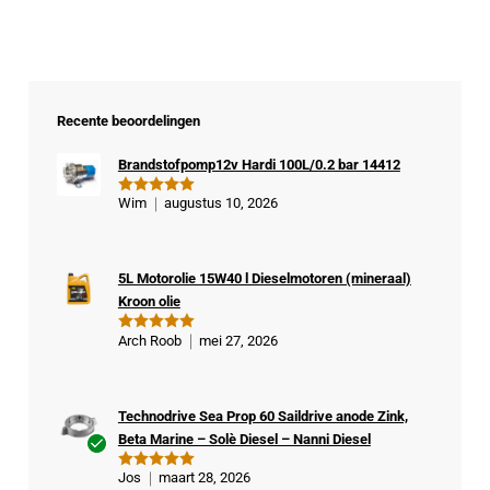
Recente beoordelingen
Brandstofpomp12v Hardi 100L/0.2 bar 14412
Wim
augustus 10, 2026
Gewaardeer
d
5
uit 5
5L Motorolie 15W40 l Dieselmotoren (mineraal)
Kroon olie
Arch Roob
mei 27, 2026
Gewaardeer
d
5
uit 5
Technodrive Sea Prop 60 Saildrive anode Zink,
Beta Marine – Solè Diesel – Nanni Diesel
Ge
Jos
maart 28, 2026
Gewaardeer
veri