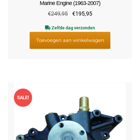
Marine Engine (1963-2007)
Oorspronkelijke
Huidige
€
249,95
€
195,95
prijs
prijs
Zelfde dag verzonden
was:
is:
€249,95.
€195,95.
Toevoegen aan winkelwagen
SALE!