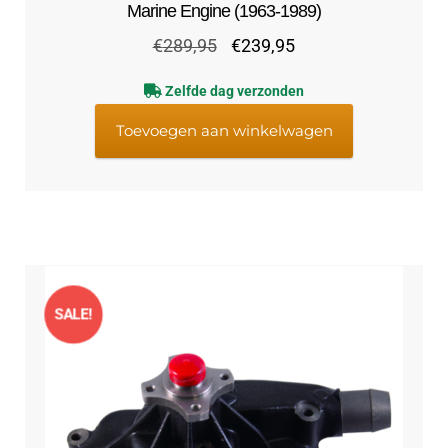
Marine Engine (1963-1989)
Oorspronkelijke
Huidige
€
289,95
€
239,95
prijs
prijs
Zelfde dag verzonden
was:
is:
€289,95.
€239,95.
Toevoegen aan winkelwagen
SALE!