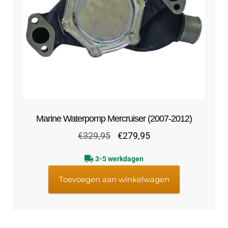
Marine Waterpomp Mercruiser (2007-2012)
Oorspronkelijke
Huidige
€
329,95
€
279,95
prijs
prijs
3-5 werkdagen
was:
is:
€329,95.
€279,95.
Toevoegen aan winkelwagen