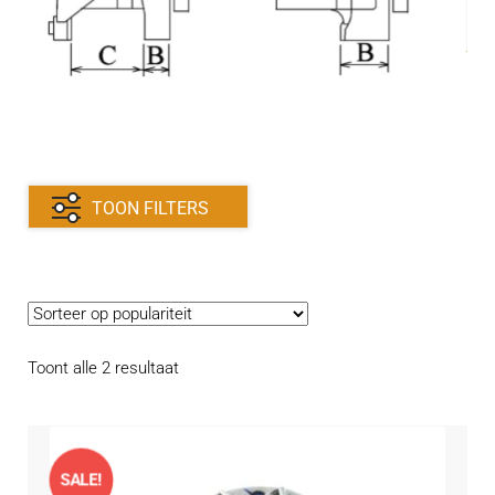
Contact
uitvouwe
Techniek Blog
Submen
Nederlands
uitvouwe
TOON FILTERS
Gesorteerd
Toont alle 2 resultaat
op
populariteit
SALE!