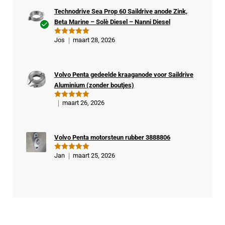
Technodrive Sea Prop 60 Saildrive anode Zink,
Beta Marine – Solè Diesel – Nanni Diesel
Ge
Jos
maart 28, 2026
Gewaardeer
veri
d
5
uit 5
fiee
rde
Volvo Penta gedeelde kraaganode voor Saildrive
kop
Aluminium (zonder boutjes)
er
maart 26, 2026
Gewaardeer
d
5
uit 5
Volvo Penta motorsteun rubber 3888806
Jan
maart 25, 2026
Gewaardeer
d
5
uit 5