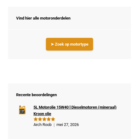
Vind hier alle motoronderdelen
➤ Zoek op motortype
Recente beoordelingen
5L Motorolie 15W40 l Dieselmotoren (mineraal)
Kroon olie
Arch Roob
mei 27, 2026
Gewaardeer
d
5
uit 5