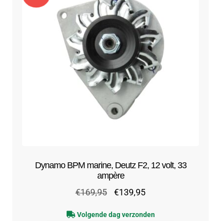
Dynamo BPM marine, Deutz F2, 12 volt, 33
ampère
Oorspronkelijke
Huidige
€
169,95
€
139,95
prijs
prijs
Volgende dag verzonden
was:
is: