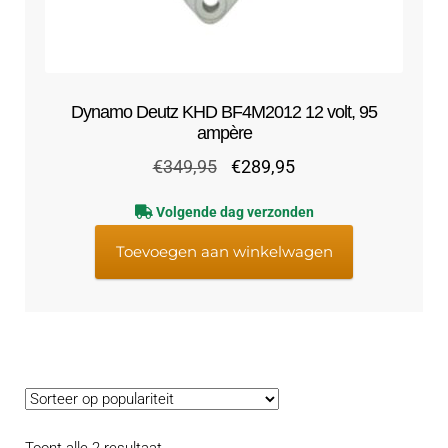
Dynamo Deutz KHD BF4M2012 12 volt, 95
ampère
Oorspronkelijke
Huidige
€
349,95
€
289,95
prijs
prijs
Volgende dag verzonden
was:
is:
€349,95.
€289,95.
Toevoegen aan winkelwagen
Gesorteerd
Toont alle 2 resultaat