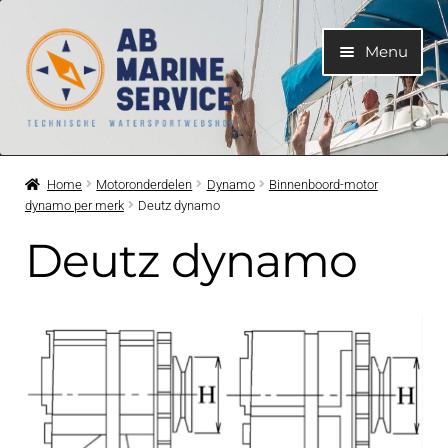
Ga
Ga
Menu
door
naar
naar
de
navigatie
inhoud
Home
Home
Motoronderdelen
Dynamo
Binnenboord-motor
dynamo per merk
Deutz dynamo
Submen
Motoren
uitvouwe
Deutz dynamo
Submen
Motoronderdelen
uitvouwe
Submen
Bootelektra
uitvouwe
Submen
Koelwatersysteem
uitvouwe
Submen