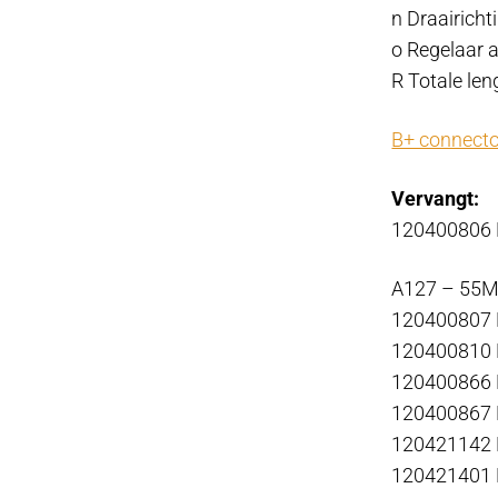
n Draairich
o Regelaar 
R Totale len
B+ connecto
Vervangt:
120400806
A127 – 55M
120400807
120400810
120400866
120400867
120421142
120421401