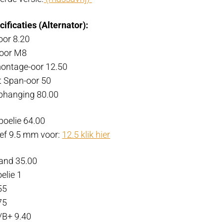
ificaties (Alternator):
or 8.20
-oor M8
ontage-oor 12.50
t Span-oor 50
phanging 80.00
poelie 64.00
oef 9.5 mm voor:
12.5 klik hier
tand 35.00
elie 1
55
75
/B+ 9.40