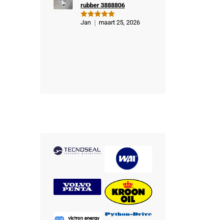
rubber 3888806
Jan
maart 25, 2026
Gewaardeer
d
5
uit 5