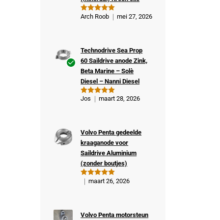
Arch Roob
mei 27, 2026
Gewaardeer
d
5
uit 5
Technodrive Sea Prop
60 Saildrive anode Zink,
Beta Marine – Solè
Ge
Diesel – Nanni Diesel
veri
fiee
Jos
maart 28, 2026
Gewaardeer
rde
d
5
uit 5
kop
er
Volvo Penta gedeelde
kraaganode voor
Saildrive Aluminium
(zonder boutjes)
maart 26, 2026
Gewaardeer
d
5
uit 5
Volvo Penta motorsteun