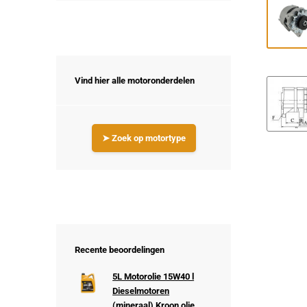
Vind hier alle motoronderdelen
➤ Zoek op motortype
Recente beoordelingen
5L Motorolie 15W40 l
Dieselmotoren
(mineraal) Kroon olie