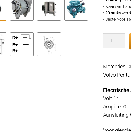
• waarvan 1 stu
•
20 stuks
word
• Bestel voor 
Dynamo
Mercedes
OM636,
70A
Mercedes OM
12v
Volvo Pent
wisselstr
dynamo
Electrische 
bootmotor
Volt 14
aantal
Ampère 70
Aansluiting 
Voor giesole