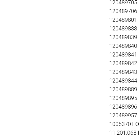
120489705
120489706
120489801
120489833
120489839
120489840
120489841
120489842
120489843
120489844
120489889
120489895
120489896
120489957
1005370 F
11.201.068