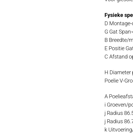
Fysieke spec
D Montage-o
G Gat Span
B Breedte/m
E Positie Ga
C Afstand o
H Diameter 
Poelie V-Gr
A Poelieafs
i Groeven/po
j Radius 86.
j Radius 86.
k Uitvoering