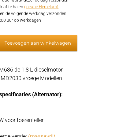
k af te halen
(locatie Hemelum)
en de volgende werkdag verzonden
15:00 uur op werkdagen
Toevoegen aan winkelwagen
636 de 1.8 L dieselmotor
a MD2030 vroege Modellen
oom
specificaties (Alternator):
W voor toerenteller
erde versie:
(massavrij)