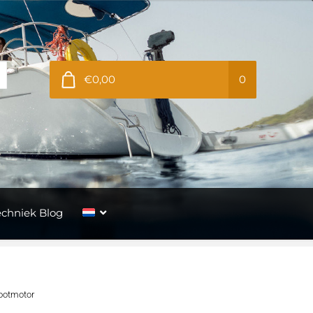
€0,00
0
echniek Blog
ootmotor