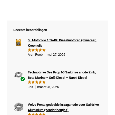
Recente beoordelingen
5L Motorolie 15W40 l Dieselmotoren (mineraal)
Kroon olie
Arch Roob
mei 27, 2026
Gewaardeer
d
5
uit 5
Technodrive Sea Prop 60 Saildrive anode Zink,
Beta Marine – Solè Diesel – Nanni Diesel
Ge
Jos
maart 28, 2026
Gewaardeer
veri
d
5
uit 5
fiee
rde
Volvo Penta gedeelde kraaganode voor Saildrive
kop
Aluminium (zonder boutjes)
er