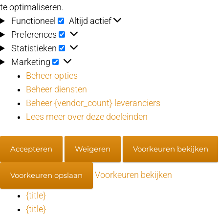
te optimaliseren.
Functioneel
Functioneel
Altijd actief
Preferences
Preferences
Statistieken
Statistieken
Marketing
Marketing
Beheer opties
Beheer diensten
Beheer {vendor_count} leveranciers
Lees meer over deze doeleinden
Accepteren
Weigeren
Voorkeuren bekijken
Voorkeuren bekijken
Voorkeuren opslaan
{title}
{title}