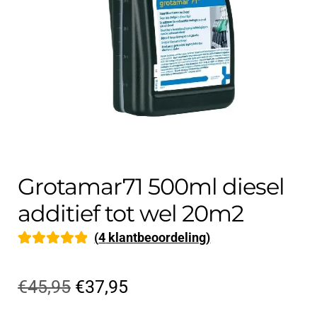
Contact
uitvouwe
Techniek Blog
Submen
Nederlands
uitvouwe
Grotamar71 500ml diesel
additief tot wel 20m2
(
4
klantbeoordeling)
Gewaardeerd
4
5.00
op 5
Oorspronkelijke
Huidige
€
45,95
€
37,95
gebaseerd op
prijs
prijs
klantbeoorde