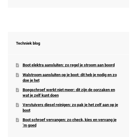
Techniek blog
Boot elektra aansluiten: zo regel je stroom aan boord
Walstroom aansluiten op je boot: dit heb je nodig en zo
doe je het
Boegschroef werkt niet meer: dit zijn de oorzaken en
wat je zelf kunt doen
Verstuivers diesel reinigen: zo pak je het zelf aan op je
boot
Boot schroef vervangen: zo check, kies en vervang je
’m goed