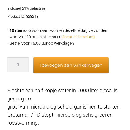
ling
Inclusief 21% belasting
was:
is:
Product ID: 328213
€45,95.
€37,95.
•
10 items
op voorraad, worden dezelfde dag verzonden
• waarvan 10 stuks af te halen
(locatie Hemelum)
• Bestel voor 15:00 uur op werkdagen
Grotamar71
Toevoegen aan winkelwagen
500ml
diesel
additief
Slechts een half kopje water in 1000 liter diesel is
tot
genoeg om
wel
groei van microbiologische organismen te starten.
20m2
Grotamar 71® stopt microbiologische groei en
aantal
roestvorming.