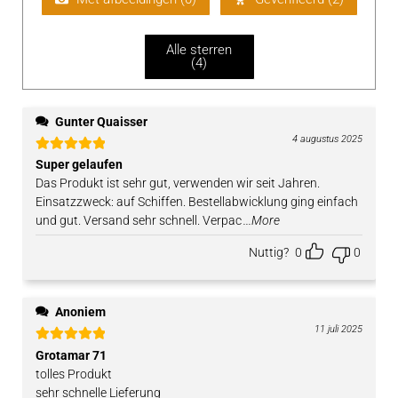
rd
ee
Alle sterren
rd
(
4
)
1
uit
5
Gunter Quaisser
4 augustus 2025
Gewaardeerd
Super gelaufen
5
uit 5
Das Produkt ist sehr gut, verwenden wir seit Jahren.
Einsatzzweck: auf Schiffen. Bestellabwicklung ging einfach
und gut. Versand sehr schnell. Verpac
...More
Nuttig?
0
0
Anoniem
11 juli 2025
Gewaardeerd
Grotamar 71
5
uit 5
tolles Produkt
sehr schnelle Lieferung