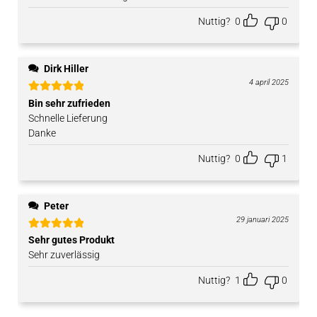
Nuttig?
0
0
Dirk Hiller
4 april 2025
Gewaardeerd
Bin sehr zufrieden
5
uit 5
Schnelle Lieferung
Danke
Nuttig?
0
1
Peter
29 januari 2025
Gewaardeerd
Sehr gutes Produkt
5
uit 5
Sehr zuverlässig
Nuttig?
1
0