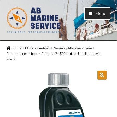
Ga
Ga
Menu
door
naar
naar
de
navigatie
inhoud
Home
Home
Motoronderdelen
Smering, filters en snaren
Smeermiddelen boot
Grotamar71 500ml diesel additief tot wel
Submen
Motoren
20m2
uitvouwe
Submen
Motoronderdelen
uitvouwe
Submen
Bootelektra
uitvouwe
Submen
Koelwatersysteem
uitvouwe
Submen