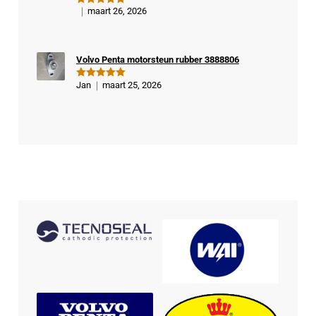
maart 26, 2026
Gewaardeer
d
5
uit 5
Volvo Penta motorsteun rubber 3888806
Jan
maart 25, 2026
Gewaardeer
d
5
uit 5