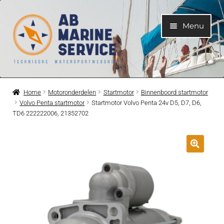
Ga
Ga
Menu
door
naar
naar
de
navigatie
inhoud
Home
Home
Motoronderdelen
Startmotor
Binnenboord startmotor
Volvo Penta startmotor
Startmotor Volvo Penta 24v D5, D7, D6,
Submen
Motoren
TD6 222222006, 21352702
uitvouwe
Submen
Motoronderdelen
uitvouwe
Submen
Bootelektra
uitvouwe
Submen
Koelwatersysteem
uitvouwe
Submen