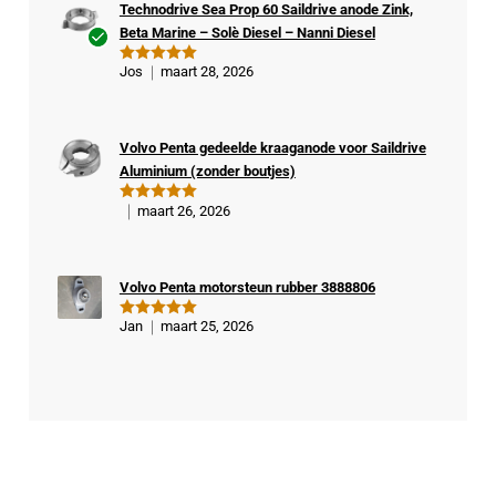
Technodrive Sea Prop 60 Saildrive anode Zink,
Beta Marine – Solè Diesel – Nanni Diesel
Ge
Jos
maart 28, 2026
Gewaardeer
veri
d
5
uit 5
fiee
rde
Volvo Penta gedeelde kraaganode voor Saildrive
kop
Aluminium (zonder boutjes)
er
maart 26, 2026
Gewaardeer
d
5
uit 5
Volvo Penta motorsteun rubber 3888806
Jan
maart 25, 2026
Gewaardeer
d
5
uit 5