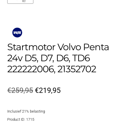
Startmotor Volvo Penta
24v D5, D7, D6, TD6
222222006, 21352702
Oorspronkelijke
Huidige
€
259,95
€
219,95
prijs
prijs
Inclusief 21% belasting
was:
is:
Product ID: 1715
€259,95.
€219,95.