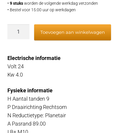
•
9 stuks
worden de volgende werkdag verzonden
• Bestel voor 15:00 uur op werkdagen
Startmotor
Toevoegen aan winkelwagen
Volvo
Penta
24v
Electrische informatie
D5,
Volt 24
D7,
Kw 4.0
D6,
TD6
Fysieke informatie
222222006,
H Aantal tanden 9
21352702
P Draairichting Rechtsom
aantal
N Reductietype: Planetair
A Pasrand 89.00
I B+ M10