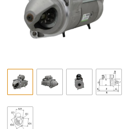
Contact
uitvouwe
Techniek Blog
Submen
Nederlands
uitvouwe