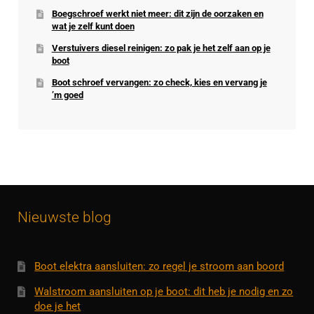
Boegschroef werkt niet meer: dit zijn de oorzaken en
wat je zelf kunt doen
Verstuivers diesel reinigen: zo pak je het zelf aan op je
boot
Boot schroef vervangen: zo check, kies en vervang je
’m goed
Nieuwste blog
Boot elektra aansluiten: zo regel je stroom aan boord
Walstroom aansluiten op je boot: dit heb je nodig en zo
doe je het