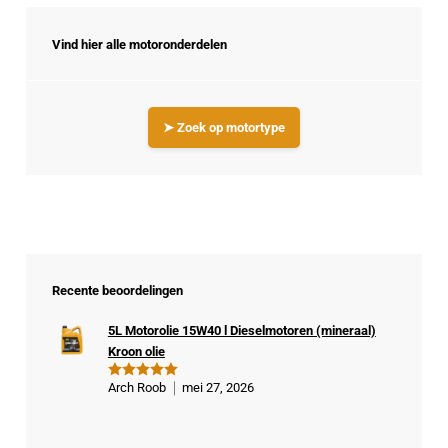
Vind hier alle motoronderdelen
➤ Zoek op motortype
Recente beoordelingen
5L Motorolie 15W40 l Dieselmotoren (mineraal)
Kroon olie
Arch Roob
mei 27, 2026
Gewaardeer
d
5
uit 5