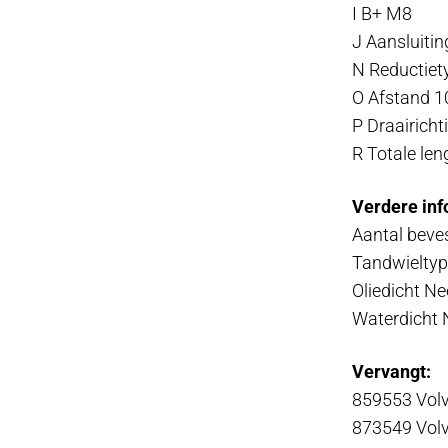
I B+ M8
J Aansluitin
N Reductiet
O Afstand 1
P Draairich
R Totale len
Verdere in
Aantal beve
Tandwieltyp
Oliedicht Ne
Waterdicht 
Vervangt:
859553 Vol
873549 Vol