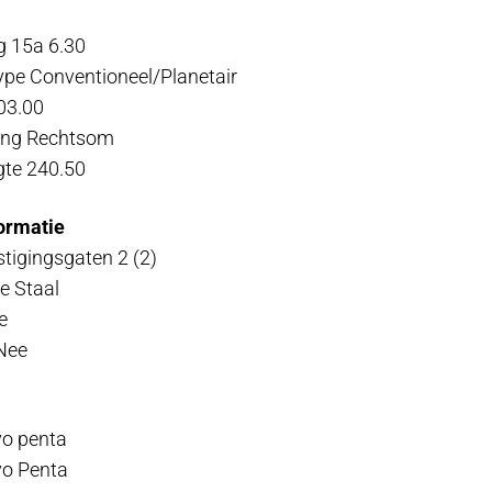
g 15a 6.30
ype Conventioneel/Planetair
03.00
ting Rechtsom
gte 240.50
formatie
stigingsgaten 2 (2)
e Staal
e
Nee
vo penta
vo Penta