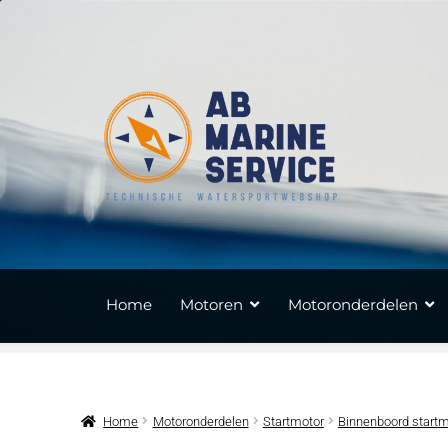
Ga
Ga
door
naar
naar
de
navigatie
inhoud
Home
Motoren
Motoronderdelen
Home
Motoronderdelen
Startmotor
Binnenboord startm