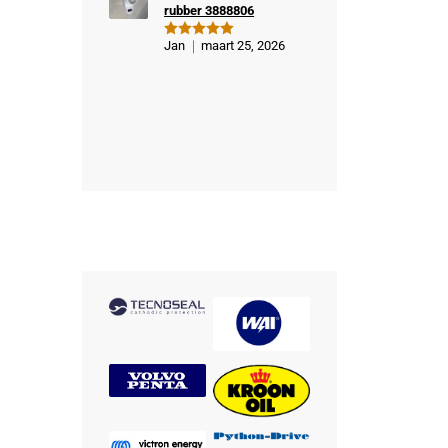
rubber 3888806
Jan
maart 25, 2026
Gewaardeer
d
5
uit 5