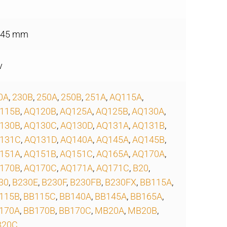
.45 mm
v
0A
,
230B
,
250A
,
250B
,
251A
,
AQ115A
,
115B
,
AQ120B
,
AQ125A
,
AQ125B
,
AQ130A
,
130B
,
AQ130C
,
AQ130D
,
AQ131A
,
AQ131B
,
131C
,
AQ131D
,
AQ140A
,
AQ145A
,
AQ145B
,
151A
,
AQ151B
,
AQ151C
,
AQ165A
,
AQ170A
,
170B
,
AQ170C
,
AQ171A
,
AQ171C
,
B20
,
30
,
B230E
,
B230F
,
B230FB
,
B230FX
,
BB115A
,
115B
,
BB115C
,
BB140A
,
BB145A
,
BB165A
,
170A
,
BB170B
,
BB170C
,
MB20A
,
MB20B
,
20C