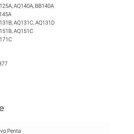
125A, AQ140A, BB140A
B145A
131B, AQ131C, AQ131D
151B, AQ151C
Q171C
 877
e
lvo Penta