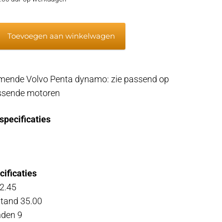
Toevoegen aan winkelwagen
mende Volvo Penta dynamo: zie passend op
assende motoren
specificaties
cificaties
2.45
stand 35.00
nden 9