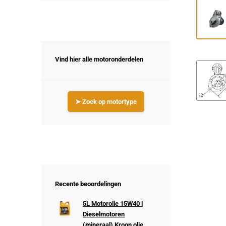
Vind hier alle motoronderdelen
➤ Zoek op motortype
Recente beoordelingen
5L Motorolie 15W40 l
Dieselmotoren
(mineraal) Kroon olie