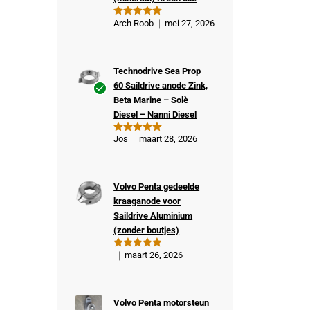
Arch Roob
mei 27, 2026
Gewaardeer
d
5
uit 5
Technodrive Sea Prop
60 Saildrive anode Zink,
Beta Marine – Solè
Ge
Diesel – Nanni Diesel
veri
fiee
Jos
maart 28, 2026
Gewaardeer
rde
d
5
uit 5
kop
er
Volvo Penta gedeelde
kraaganode voor
Saildrive Aluminium
(zonder boutjes)
maart 26, 2026
Gewaardeer
d
5
uit 5
Volvo Penta motorsteun