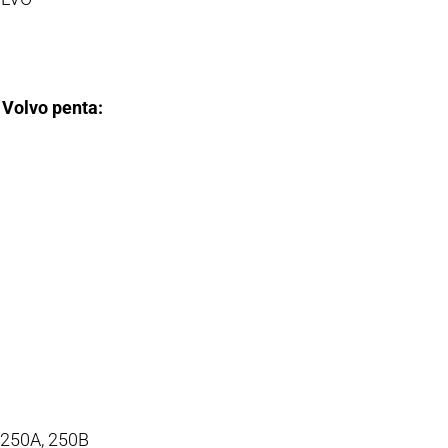
n
Volvo penta:
 250A, 250B