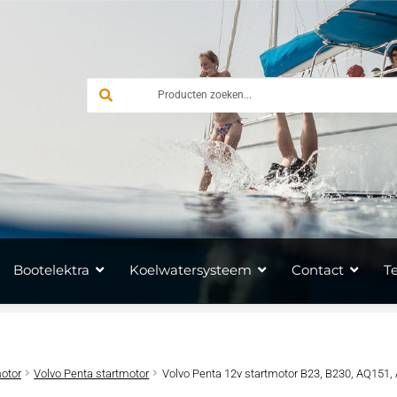
Bootelektra
Koelwatersysteem
Contact
T
otor
Volvo Penta startmotor
Volvo Penta 12v startmotor B23, B230, AQ151,