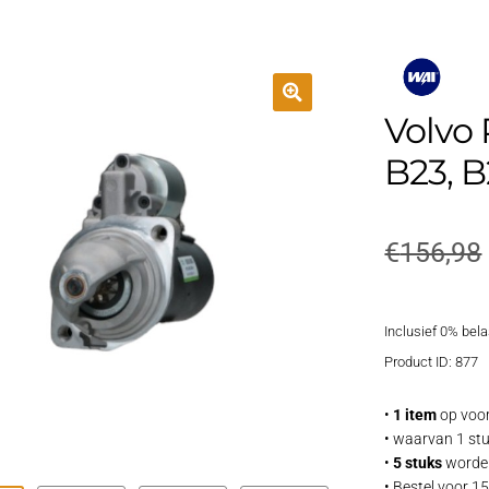
Volvo 
B23, B
€
156,98
Inclusief 0% bela
Product ID: 877
•
1 item
op voor
• waarvan 1 stu
•
5 stuks
worden
• Bestel voor 