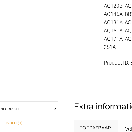
AQ120B, AQ
AQ145A, B
AQ131A, AQ
AQ151A, AQ
AQ171A, A
251A
Product ID:
Extra informati
INFORMATIE
ELINGEN (0)
TOEPASBAAR
Vo