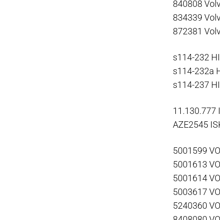
840808 Vol
834339 Vol
872381 Vol
s114-232 H
s114-232a 
s114-237 H
11.130.777
AZE2545 I
5001599 V
5001613 V
5001614 V
5003617 V
5240360 V
8408080 V