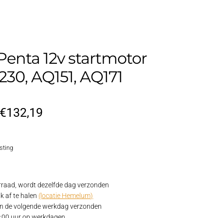
Penta 12v startmotor
230, AQ151, AQ171
Oorspronkelijke
Huidige
€
132,19
prijs
prijs
sting
was:
is:
€156,98.
€132,19.
raad, wordt dezelfde dag verzonden
k af te halen
(locatie Hemelum)
 de volgende werkdag verzonden
15:00 uur op werkdagen