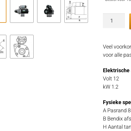
Volvo
Penta
12v
startmotor
Veel voorko
B23,
voor alle p
B230,
AQ151,
Elektrische
AQ171
Volt 12
aantal
kW 1.2
Fysieke spe
A Pasrand 8
B Bendix af
H Aantal ta