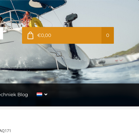
€0,00
0
echniek Blog
 AQ171