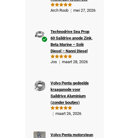
Arch Roob
mei 27, 2026
Gewaardeer
d
5
uit 5
Technodrive Sea Prop
60 Saildrive anode Zink,
Beta Marine – Solè
Ge
Diesel – Nanni Diesel
veri
fiee
Jos
maart 28, 2026
Gewaardeer
rde
d
5
uit 5
kop
er
Volvo Penta gedeelde
kraaganode voor
Saildrive Aluminium
(zonder boutjes)
maart 26, 2026
Gewaardeer
d
5
uit 5
Volvo Penta motorsteun