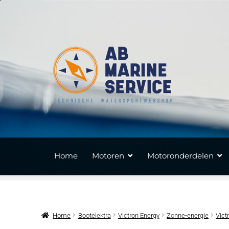
Ga
Ga
door
naar
naar
de
navigatie
inhoud
Home
Motoren
Motoronderdelen
Home
Bootelektra
Victron Energy
Zonne-energie
Vic