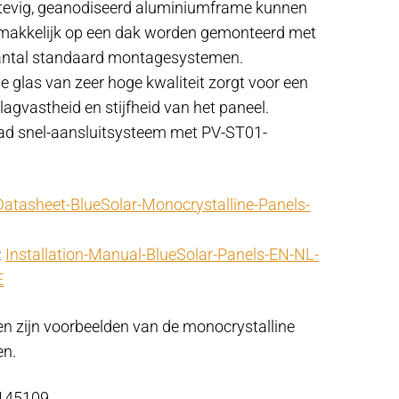
stevig, geanodiseerd aluminiumframe kunnen
akkelijk op een dak worden gemonteerd met
antal standaard montagesystemen.
e glas van zeer hoge kwaliteit zorgt voor een
lagvastheid en stijfheid van het paneel.
ad snel-aansluitsysteem met PV-ST01-
Datasheet-BlueSolar-Monocrystalline-Panels-
:
Installation-Manual-BlueSolar-Panels-EN-NL-
E
en zijn voorbeelden van de monocrystalline
en.
 145109