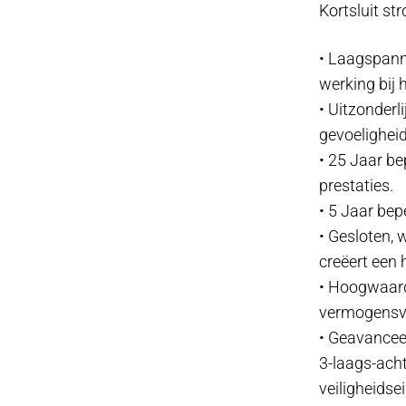
Kortsluit st
• Laagspann
werking bij
• Uitzonderl
gevoeligheid
• 25 Jaar b
prestaties.
• 5 Jaar bep
• Gesloten, 
creëert een 
• Hoogwaard
vermogensve
• Geavancee
3-laags-ach
veiligheidse