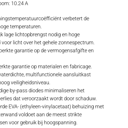
room: 10.24 A
ingstemperatuurcoëfficiënt verbetert de
 hoge temperaturen.
ijk lage lichtopbrengst nodig en hoge
 voor licht over het gehele zonnespectrum.
eperkte garantie op de vermogensafgifte en
erkte garantie op materialen en fabricage.
waterdichte, multifunctionele aansluitkast
hoog veiligheidsniveau.
ige by-pass diodes minimaliseren het
rlies dat veroorzaakt wordt door schaduw.
rde EVA- (ethyleen-vinylacetaat) behuizing met
terwand voldoet aan de meest strikte
isen voor gebruik bij hoogspanning.