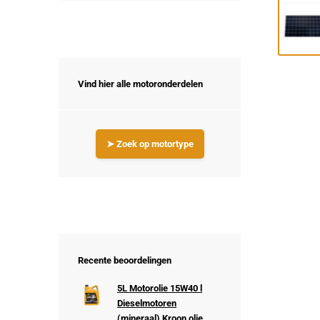
Vind hier alle motoronderdelen
➤ Zoek op motortype
Recente beoordelingen
5L Motorolie 15W40 l
Dieselmotoren
(mineraal) Kroon olie