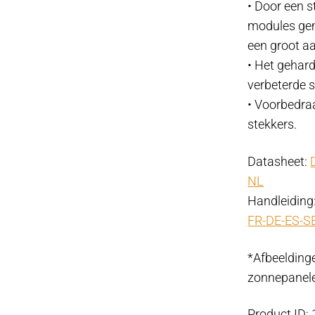
• Door een 
modules gem
een groot a
• Het gehard
verbeterde s
• Voorbedra
stekkers.
Datasheet:
NL
Handleiding
FR-DE-ES-S
*Afbeelding
zonnepanel
Product ID: