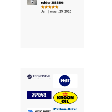
rubber 3888806
Jan
maart 25, 2026
Gewaardeer
d
5
uit 5