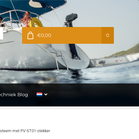
€0,00
0
echniek Blog
ysteem met PV-ST01-stekker