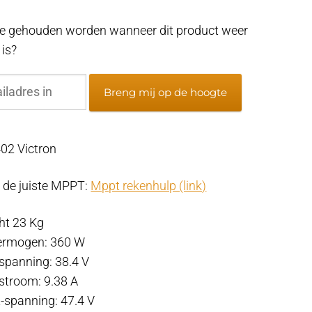
e gehouden worden wanneer dit product weer
 is?
Breng mij op de hoogte
2 Victron
r de juiste MPPT:
Mppt rekenhulp (link)
ht 23 Kg
ermogen: 360 W
panning: 38.4 V
troom: 9.38 A
t-spanning: 47.4 V