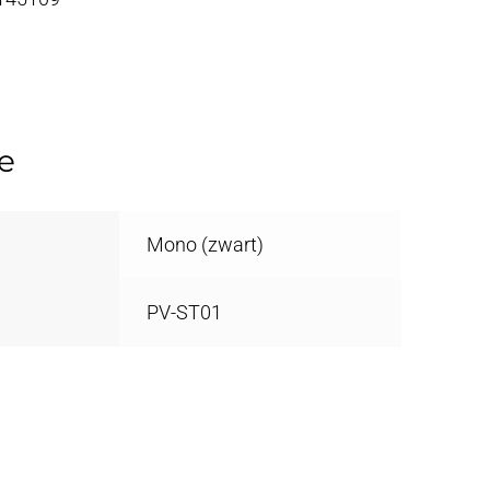
e
Mono (zwart)
PV-ST01