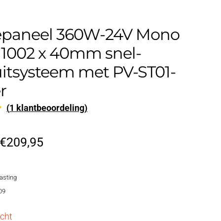
paneel 360W-24V Mono
 1002 x 40mm snel-
uitsysteem met PV-ST01-
r
(
1
klantbeoordeling)
d
Oorspronkelijke
Huidige
€
209,95
prijs
prijs
lasting
was:
is:
09
€249,95.
€209,95.
cht