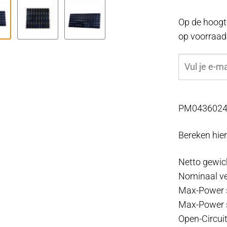
Op de hoogt
op voorraad
PM04360240
Bereken hie
Netto gewic
Nominaal v
Max-Power s
Max-Power s
Open-Circui