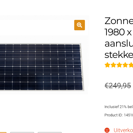
Zonne
1980 x
aansl
stekke
Gewaardeer
1
5.00
op 5
€
249,95
gebaseerd op
klantbeoorde
ling
Inclusief 21% be
Product ID: 1451
Uitverko