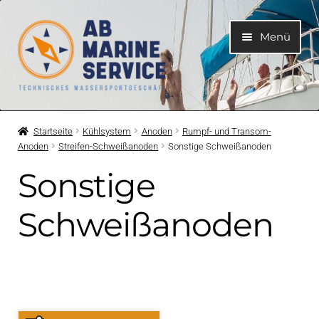
Zur
Zum
Menü
Navigation
Inhalt
springen
springen
Home
Startseite
Kühlsystem
Anoden
Rumpf- und Transom-
Anoden
Streifen-Schweißanoden
Sonstige Schweißanoden
Unterme
Motoren
öffnen
Sonstige
Unterme
Motorteile
öffnen
Schweißanoden
Unterme
Bootelektrik
öffnen
Unterme
Kühlsystem
öffnen
Unterme