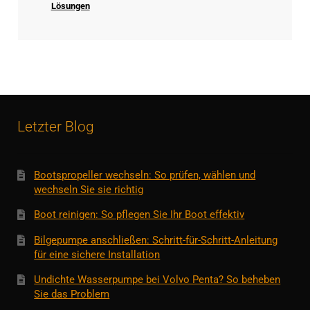
Lösungen
Letzter Blog
Bootspropeller wechseln: So prüfen, wählen und
wechseln Sie sie richtig
Boot reinigen: So pflegen Sie Ihr Boot effektiv
Bilgepumpe anschließen: Schritt-für-Schritt-Anleitung
für eine sichere Installation
Undichte Wasserpumpe bei Volvo Penta? So beheben
Sie das Problem