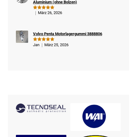
Aluminium (ohne Bolzen)
ufe
r
März 26, 2026
Bewertet
mit
5
von
5
Volvo Penta Motorlagergummi 3888806
Jan
März 25, 2026
Bewertet
mit
5
von
5