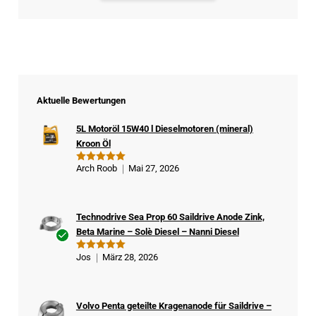
Aktuelle Bewertungen
5L Motoröl 15W40 l Dieselmotoren (mineral)
Kroon Öl
Arch Roob
Mai 27, 2026
Bewertet
mit
5
von
5
Technodrive Sea Prop 60 Saildrive Anode Zink,
Beta Marine – Solè Diesel – Nanni Diesel
Ver
Jos
März 28, 2026
Bewertet
ifizi
mit
5
von
5
ert
er
Volvo Penta geteilte Kragenanode für Saildrive –
Kä