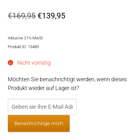
Ursprünglicher
Aktueller
€
169,95
€
139,95
Preis
Preis
Inklusive 21% MwSt
war:
ist:
Produkt ID: 13483
€169,95
€139,95.
Nicht vorrätig
Möchten Sie benachrichtigt werden, wenn dieses
Produkt wieder auf Lager ist?
Benachrichtige mich