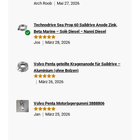
Arch Roob
Mai 27, 2026
Bewertet
mit
5
von
5
Technodrive Sea Prop 60 Saildrive Anode Zink,
Beta Marine – Solè Diesel – Nanni Diesel
Ver
Jos
März 28, 2026
Bewertet
ifizi
mit
5
von
5
ert
er
Volvo Penta geteilte Kragenanode für Saildrive –
Kä
Aluminium (ohne Bolzen)
ufe
r
März 26, 2026
Bewertet
mit
5
von
5
Volvo Penta Motorlagergummi 3888806
Jan
März 25, 2026
Bewertet
mit
5
von
5