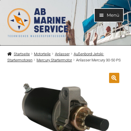
Zur
Zum
Menü
Navigation
Inhalt
springen
springen
Home
Startseite
Motorteile
Anlasser
Außenbord-Jetski-
Startermotoren
Mercury Startermotor
Anlasser Mercury 30-50 PS
Unterme
Motoren
öffnen
Unterme
Motorteile
öffnen
Unterme
Bootelektrik
öffnen
Unterme
Kühlsystem
öffnen
Unterme