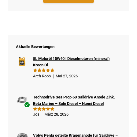
Aktuelle Bewertungen
5L Motoröl 15W40 l Dieselmotoren (mineral)
Kroon Öl
Arch Roob
Mai 27, 2026
Bewertet
mit
5
von
5
Technodrive Sea Prop 60 Saildrive Anode Zink,
Beta Marine – Solè Diesel – Nanni Diesel
Ver
Jos
März 28, 2026
Bewertet
ifizi
mit
5
von
5
ert
er
Volvo Penta geteilte Kragenanode für Saildrive –
Kä