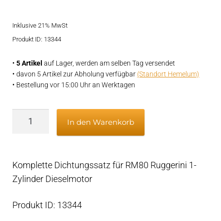
Preis
Preis
Kundenbewe
rtung
Inklusive 21% MwSt
war:
ist:
Produkt ID: 13344
€249,95
€209,95.
•
5 Artikel
auf Lager, werden am selben Tag versendet
• davon 5 Artikel zur Abholung verfügbar
(Standort Hemelum)
• Bestellung vor 15:00 Uhr an Werktagen
Dichtungssatz
In den Warenkorb
Ruggerini
RM80
komplett
Komplette Dichtungssatz für RM80 Ruggerini 1-
80.00
Zylinder Dieselmotor
mm
Menge
Produkt ID: 13344