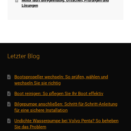
Motor läuft unregelmäßig: Ursachen, Prüfungen und
Lösungen
Letzter Blog
Bootspropeller wechseln: So prüfen, wählen und
wechseln Sie sie richtig
Boot reinigen: So pflegen Sie Ihr Boot effektiv
Bilgepumpe anschließen: Schritt-für-Schritt-Anleitung
für eine sichere Installation
Undichte Wasserpumpe bei Volvo Penta? So beheben
Sie das Problem