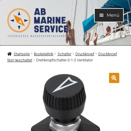
Zur
Zum
Menü
Navigation
Inhalt
springen
springen
Home
Startseite
Bootelektrik
Schalter
Druckknopf
Druckknopf
fest geschaltet
Drehknopfschalter 0-1-2 Ventilator
Unterme
Motoren
öffnen
Unterme
Motorteile
öffnen
Unterme
Bootelektrik
öffnen
Unterme
Kühlsystem
öffnen
Unterme