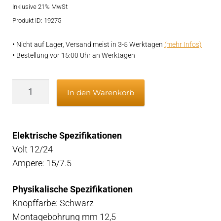
rtung
Inklusive 21% MwSt
war:
ist:
Produkt ID: 19275
€48,95
€39,95.
• Nicht auf Lager, Versand meist in 3-5 Werktagen
(mehr Infos)
• Bestellung vor 15:00 Uhr an Werktagen
Drehknopfschalter
In den Warenkorb
0-
1-
2
Elektrische Spezifikationen
Ventilator
Volt 12/24
Menge
Ampere: 15/7.5
Physikalische Spezifikationen
Knopffarbe: Schwarz
Montagebohrung mm 12,5