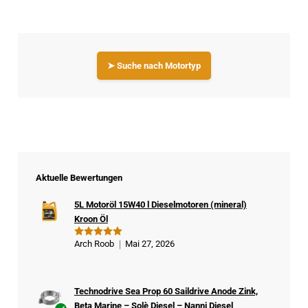
➤ Suche nach Motortyp
Aktuelle Bewertungen
5L Motoröl 15W40 l Dieselmotoren (mineral)
Kroon Öl
Arch Roob
Mai 27, 2026
Bewertet
mit
5
von
5
Technodrive Sea Prop 60 Saildrive Anode Zink,
Beta Marine – Solè Diesel – Nanni Diesel