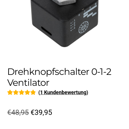
Kontakt
öffnen
Technikblog
Unterme
Deutsch
öffnen
Drehknopfschalter 0-1-2
Ventilator
(
1
Kundenbewertung)
Bewertet mit
1
5.00
von 5,
Ursprünglicher
Aktueller
€
48,95
€
39,95
basierend auf
Preis
Preis
Kundenbewe