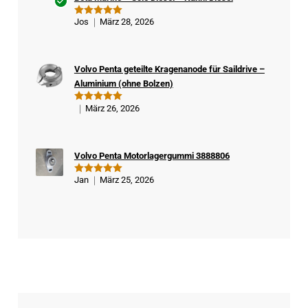
Ver
Jos
März 28, 2026
Bewertet
ifizi
mit
5
von
5
ert
er
Volvo Penta geteilte Kragenanode für Saildrive –
Kä
Aluminium (ohne Bolzen)
ufe
r
März 26, 2026
Bewertet
mit
5
von
5
Volvo Penta Motorlagergummi 3888806
Jan
März 25, 2026
Bewertet
mit
5
von
5