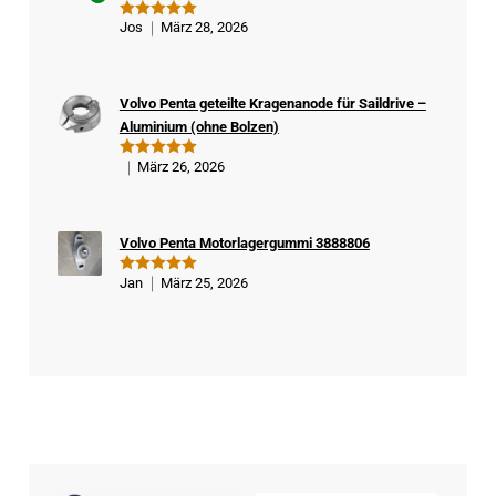
Ver
Jos
März 28, 2026
Bewertet
ifizi
mit
5
von
5
ert
er
Volvo Penta geteilte Kragenanode für Saildrive –
Kä
Aluminium (ohne Bolzen)
ufe
r
März 26, 2026
Bewertet
mit
5
von
5
Volvo Penta Motorlagergummi 3888806
Jan
März 25, 2026
Bewertet
mit
5
von
5