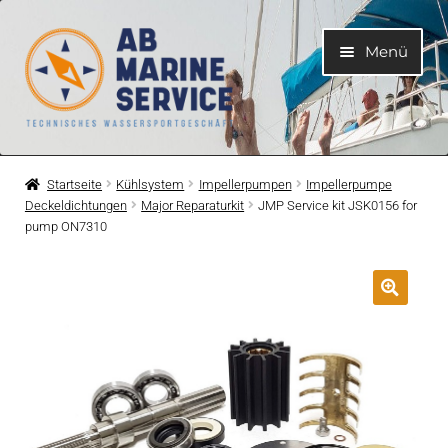
Zur
Zum
Menü
Navigation
Inhalt
springen
springen
Home
Startseite
Kühlsystem
Impellerpumpen
Impellerpumpe
Deckeldichtungen
Major Reparaturkit
JMP Service kit JSK0156 for
Unterme
Motoren
pump ON7310
öffnen
Unterme
Motorteile
öffnen
Unterme
Bootelektrik
öffnen
Unterme
Kühlsystem
öffnen
Unterme