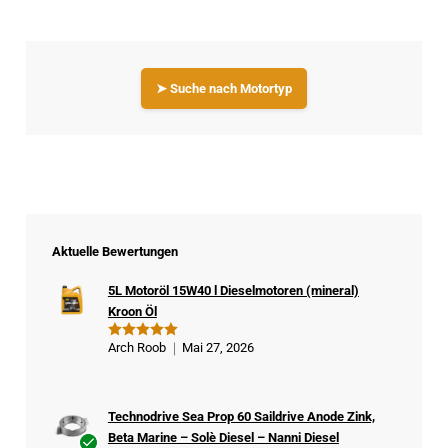
➤ Suche nach Motortyp
Aktuelle Bewertungen
5L Motoröl 15W40 l Dieselmotoren (mineral)
Kroon Öl
Arch Roob
Mai 27, 2026
Bewertet
mit
5
von
5
Technodrive Sea Prop 60 Saildrive Anode Zink,
Beta Marine – Solè Diesel – Nanni Diesel