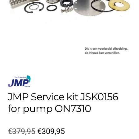
Kontakt
öffnen
Technikblog
Unterme
Deutsch
öffnen
JMP Service kit JSK0156
for pump ON7310
Ursprünglicher
Aktueller
€
379,95
€
309,95