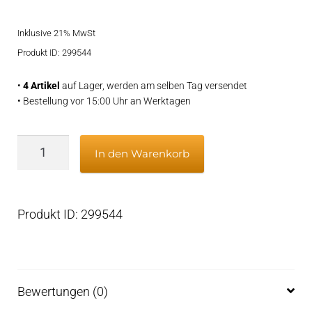
Preis
Preis
Inklusive 21% MwSt
war:
ist:
Produkt ID: 299544
€379,95
€309,95.
•
4 Artikel
auf Lager, werden am selben Tag versendet
• Bestellung vor 15:00 Uhr an Werktagen
JMP
In den Warenkorb
Service
kit
JSK0156
Produkt ID: 299544
for
pump
ON7310
Menge
Bewertungen (0)