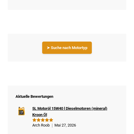
➤ Suche nach Motortyp
Aktuelle Bewertungen
5L Motoröl 15W40 l Dieselmotoren (mineral)
Kroon Öl
Arch Roob
Mai 27, 2026
Bewertet
mit
5
von
5