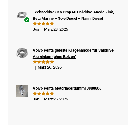
Technodrive Sea Prop 60 Saildrive Anode Zink,
Beta Marine – Solè Diesel – Nanni Diesel
Ver
Jos
März 28, 2026
Bewertet
ifizi
mit
5
von
5
ert
er
Volvo Penta geteilte Kragenanode für Saildrive –
Kä
Aluminium (ohne Bolzen)
ufe
r
März 26, 2026
Bewertet
mit
5
von
5
Volvo Penta Motorlagergummi 3888806
Jan
März 25, 2026
Bewertet
mit
5
von
5