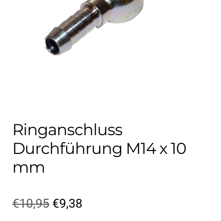
Kontakt
öffnen
Technikblog
Unterme
Deutsch
öffnen
Ringanschluss
Durchführung M14 x 10
mm
Ursprünglicher
Aktueller
€
10,95
€
9,38