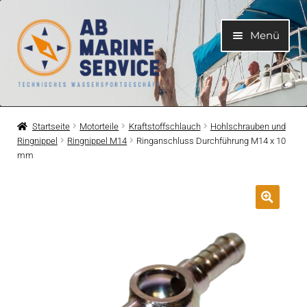
Zur
Zum
Menü
Navigation
Inhalt
springen
springen
Home
Startseite
Motorteile
Kraftstoffschlauch
Hohlschrauben und
Ringnippel
Ringnippel M14
Ringanschluss Durchführung M14 x 10
Unterme
Motoren
mm
öffnen
Unterme
Motorteile
öffnen
Unterme
Bootelektrik
öffnen
Unterme
Kühlsystem
öffnen
Unterme