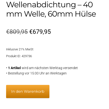
Wellenabdichtung – 40
mm Welle, 60mm Hülse
Ursprünglicher
Aktueller
€
809,95
€
679,95
Preis
Preis
Inklusive 21% MwSt
war:
ist:
Produkt ID: 429736
€809,95
€679,95.
•
1 Artikel
wird am nächsten Werktag versendet
• Bestellung vor 15:00 Uhr an Werktagen
Vetflexseal
In den Warenkorb
Wellenabdichtung
-
40