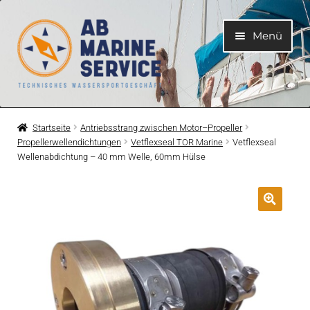
Zur
Zum
Menü
Navigation
Inhalt
springen
springen
Home
Startseite
Antriebsstrang zwischen Motor–Propeller
Propellerwellendichtungen
Vetflexseal TOR Marine
Vetflexseal
Unterme
Motoren
Wellenabdichtung – 40 mm Welle, 60mm Hülse
öffnen
Unterme
Motorteile
öffnen
Unterme
Bootelektrik
öffnen
Unterme
Kühlsystem
öffnen
Unterme