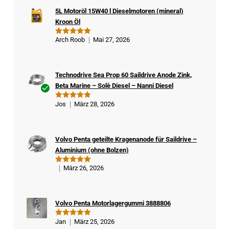
5L Motoröl 15W40 l Dieselmotoren (mineral)
Kroon Öl
Arch Roob
Mai 27, 2026
Bewertet
mit
5
von
5
Technodrive Sea Prop 60 Saildrive Anode Zink,
Beta Marine – Solè Diesel – Nanni Diesel
Ver
Jos
März 28, 2026
Bewertet
ifizi
mit
5
von
5
ert
er
Volvo Penta geteilte Kragenanode für Saildrive –
Kä
Aluminium (ohne Bolzen)
ufe
r
März 26, 2026
Bewertet
mit
5
von
5
Volvo Penta Motorlagergummi 3888806
Jan
März 25, 2026
Bewertet
mit
5
von