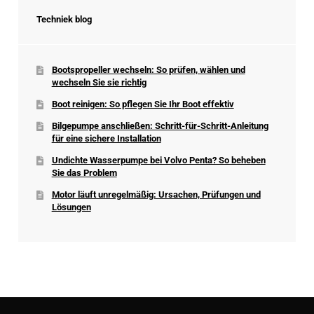
Techniek blog
Bootspropeller wechseln: So prüfen, wählen und
wechseln Sie sie richtig
Boot reinigen: So pflegen Sie Ihr Boot effektiv
Bilgepumpe anschließen: Schritt-für-Schritt-Anleitung
für eine sichere Installation
Undichte Wasserpumpe bei Volvo Penta? So beheben
Sie das Problem
Motor läuft unregelmäßig: Ursachen, Prüfungen und
Lösungen