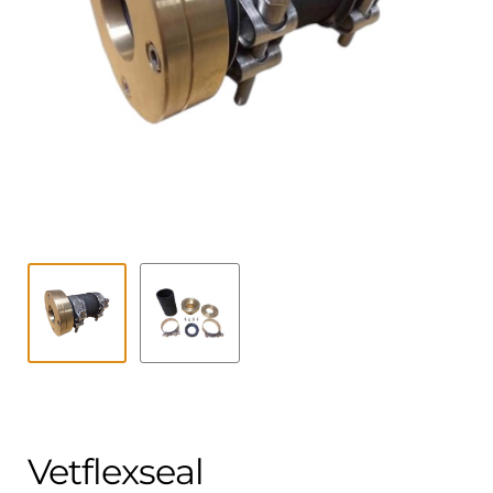
Kontakt
öffnen
Technikblog
Unterme
Deutsch
öffnen
Vetflexseal