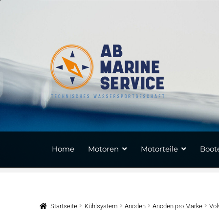
Zur
Zum
Navigation
Inhalt
springen
springen
Home
Motoren
Motorteile
Boote
Startseite
Kühlsystem
Anoden
Anoden pro Marke
Vol