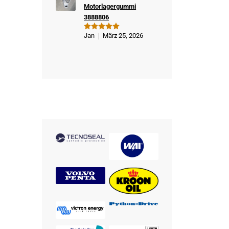
Motorlagergummi
3888806
Jan
März 25, 2026
Bewertet
mit
5
von
5