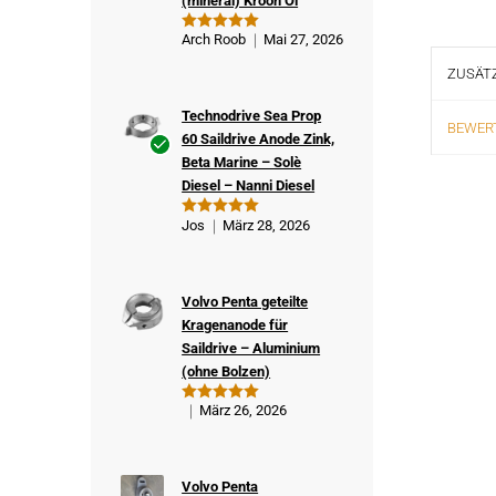
(mineral) Kroon Öl
Arch Roob
Mai 27, 2026
Bewertet
mit
5
von
5
ZUSÄTZ
Technodrive Sea Prop
BEWERT
60 Saildrive Anode Zink,
Beta Marine – Solè
Ver
Diesel – Nanni Diesel
ifizi
ert
Jos
März 28, 2026
Bewertet
er
mit
5
von
5
Kä
ufe
Volvo Penta geteilte
r
Kragenanode für
Saildrive – Aluminium
(ohne Bolzen)
März 26, 2026
Bewertet
mit
5
von
5
Volvo Penta