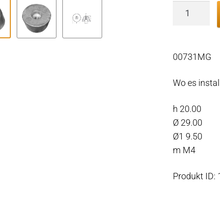
Volvo
Penta
Bugschub
Magnesiu
00731MG
Menge
Wo es instal
h 20.00
Ø 29.00
Ø1 9.50
m M4
Produkt ID: