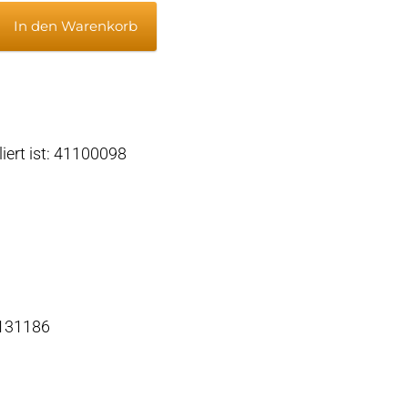
In den Warenkorb
anode,
m
liert ist: 41100098
 131186