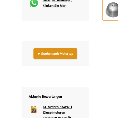
Hilfe per Whatsapp,
klicken Sie hier!
➤ Suche nach Motortyp
Aktuelle Bewertungen
5L Motoröl 15W40 l
Dieselmotoren