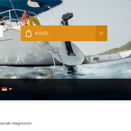
€0,00
0
banode, Magnesium