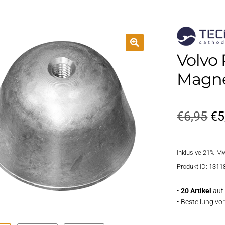
Volvo
Magn
Ur
€
6,95
€
5
Pr
Inklusive 21% M
wa
Produkt ID: 1311
€6
•
20 Artikel
auf 
• Bestellung v