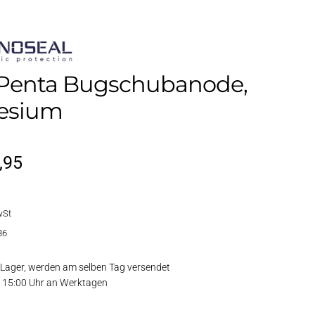
 Penta Bugschubanode,
esium
sprünglicher
Aktueller
,95
eis
Preis
wSt
r:
ist:
86
,95
€5,95.
Lager, werden am selben Tag versendet
or 15:00 Uhr an Werktagen