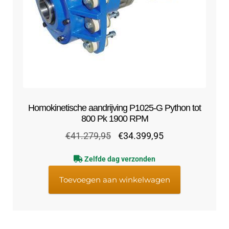
Homokinetische aandrijving P1025-G Python tot
800 Pk 1900 RPM
Oorspronkelijke
Huidige
€
41.279,95
€
34.399,95
prijs
prijs
Zelfde dag verzonden
was:
is:
€41.279,95.
€34.399,95.
Toevoegen aan winkelwagen