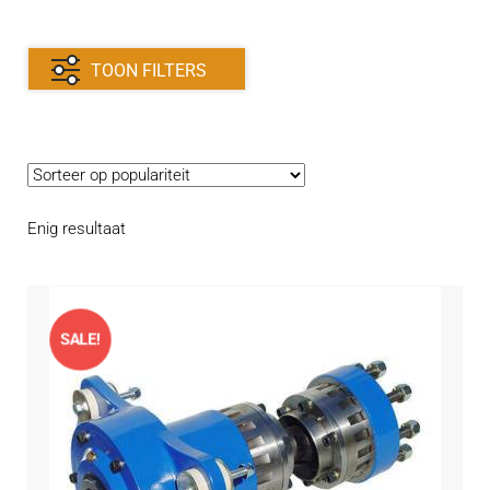
Contact
uitvouwe
Techniek Blog
TOON FILTERS
Submen
Nederlands
uitvouwe
Enig resultaat
SALE!