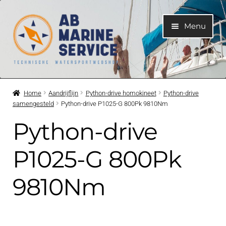
Ga
Ga
Menu
door
naar
naar
de
navigatie
inhoud
Home
Home
Aandrijflijn
Python-drive homokineet
Python-drive
samengesteld
Python-drive P1025-G 800Pk 9810Nm
Submen
Motoren
uitvouwe
Python-drive
Submen
Motoronderdelen
uitvouwe
P1025-G 800Pk
Submen
Bootelektra
9810Nm
uitvouwe
Submen
Koelwatersysteem
uitvouwe
Submen