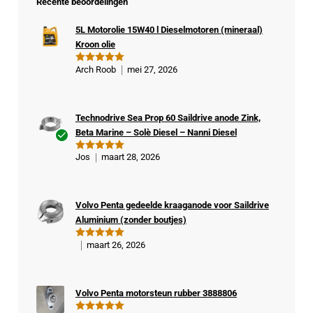
Recente beoordelingen
5L Motorolie 15W40 l Dieselmotoren (mineraal)
Kroon olie
Arch Roob
mei 27, 2026
Gewaardeer
d
5
uit 5
Technodrive Sea Prop 60 Saildrive anode Zink,
Beta Marine – Solè Diesel – Nanni Diesel
Ge
Jos
maart 28, 2026
Gewaardeer
veri
d
5
uit 5
fiee
rde
Volvo Penta gedeelde kraaganode voor Saildrive
kop
Aluminium (zonder boutjes)
er
maart 26, 2026
Gewaardeer
d
5
uit 5
Volvo Penta motorsteun rubber 3888806