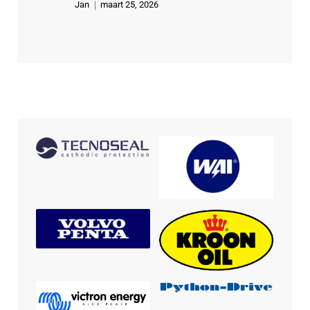
Jan
maart 25, 2026
Gewaardeer
d
5
uit 5