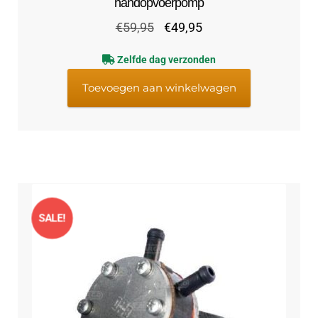
handopvoerpomp
Oorspronkelijke
Huidige
€
59,95
€
49,95
prijs
prijs
Zelfde dag verzonden
was:
is:
€59,95.
€49,95.
Toevoegen aan winkelwagen
SALE!