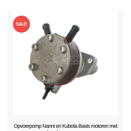
Contact
op
uitvouwe
populariteit
Techniek Blog
SALE!
Submen
Nederlands
uitvouwe
Opvoerpomp Nanni en Kubota Basis motoren met