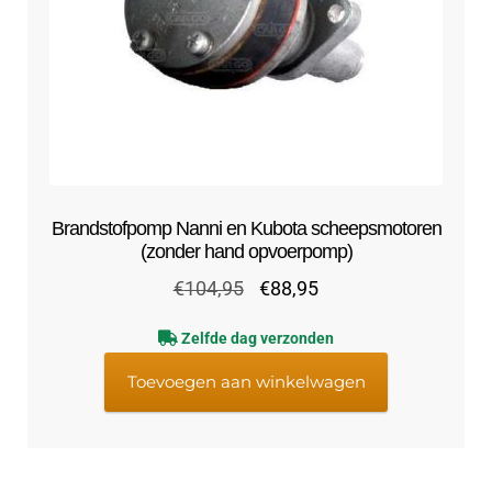
Brandstofpomp Nanni en Kubota scheepsmotoren
(zonder hand opvoerpomp)
Oorspronkelijke
Huidige
€
104,95
€
88,95
prijs
prijs
Zelfde dag verzonden
was:
is:
€104,95.
€88,95.
Toevoegen aan winkelwagen