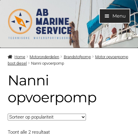
Ga
Ga
Menu
door
naar
naar
de
navigatie
inhoud
Home
Home
Motoronderdelen
Brandstofpomp
Motor opvoerpomp
boot diesel
Nanni opvoerpomp
Submen
Motoren
uitvouwe
Nanni
Submen
Motoronderdelen
uitvouwe
opvoerpomp
Submen
Bootelektra
uitvouwe
Submen
Koelwatersysteem
uitvouwe
Gesorteerd
Toont alle 2 resultaat
Submen