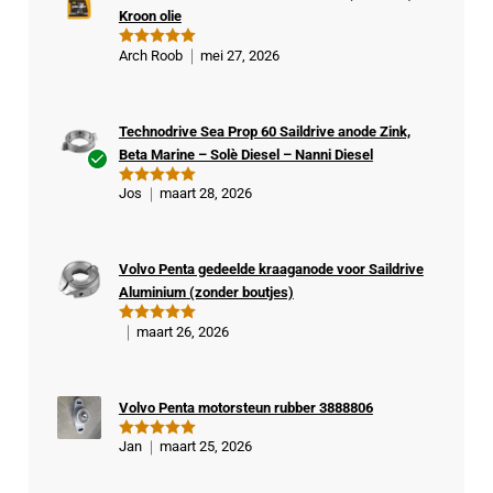
Kroon olie
Arch Roob
mei 27, 2026
Gewaardeer
d
5
uit 5
Technodrive Sea Prop 60 Saildrive anode Zink,
Beta Marine – Solè Diesel – Nanni Diesel
Ge
Jos
maart 28, 2026
Gewaardeer
veri
d
5
uit 5
fiee
rde
Volvo Penta gedeelde kraaganode voor Saildrive
kop
Aluminium (zonder boutjes)
er
maart 26, 2026
Gewaardeer
d
5
uit 5
Volvo Penta motorsteun rubber 3888806
Jan
maart 25, 2026
Gewaardeer
d
5
uit 5