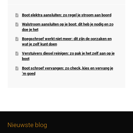
Boot elektra aansluiten: zo regel je stroom aan boord
Walstroom aansluiten op je boot: dit heb je nodig en zo
doe je het
Boegschroef werkt niet meer: dit zijn de oorzaken en
wat je zelf kunt doen
Verstuivers diesel reinigen: zo pak je het zelf aan op je
boot
Boot schroef vervangen: zo check, kies en vervang je
’m goed
Nieuwste blog