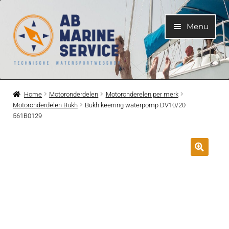
Ga
Ga
Menu
door
naar
naar
de
navigatie
inhoud
Home
Home
Motoronderdelen
Motoronderelen per merk
Motoronderdelen Bukh
Bukh keerring waterpomp DV10/20
Submen
Motoren
561B0129
uitvouwe
Submen
Motoronderdelen
uitvouwe
Submen
Bootelektra
uitvouwe
Submen
Koelwatersysteem
uitvouwe
Submen