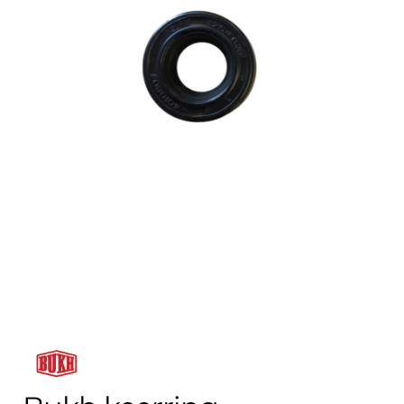
Contact
uitvouwe
Techniek Blog
Submen
Nederlands
uitvouwe