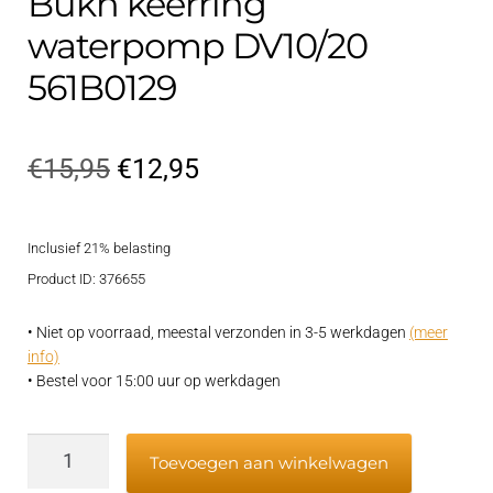
Bukh keerring
waterpomp DV10/20
561B0129
Oorspronkelijke
Huidige
€
15,95
€
12,95
prijs
prijs
Inclusief 21% belasting
was:
is:
Product ID: 376655
€15,95.
€12,95.
• Niet op voorraad, meestal verzonden in 3-5 werkdagen
(meer
info)
• Bestel voor 15:00 uur op werkdagen
Bukh
Toevoegen aan winkelwagen
keerring