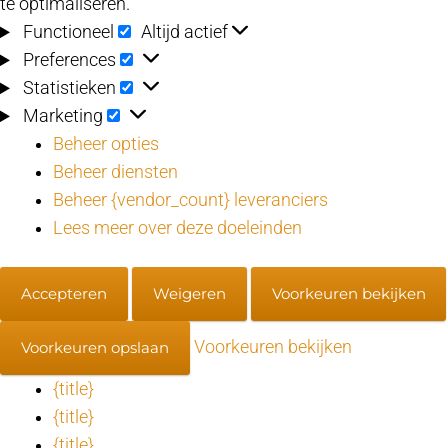
te optimaliseren.
Functioneel
Functioneel
Altijd actief
Preferences
Preferences
Statistieken
Statistieken
Marketing
Marketing
Beheer opties
Beheer diensten
Beheer {vendor_count} leveranciers
Lees meer over deze doeleinden
Accepteren
Weigeren
Voorkeuren bekijken
Voorkeuren bekijken
Voorkeuren opslaan
{title}
{title}
{title}