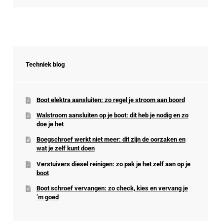
Techniek blog
Boot elektra aansluiten: zo regel je stroom aan boord
Walstroom aansluiten op je boot: dit heb je nodig en zo
doe je het
Boegschroef werkt niet meer: dit zijn de oorzaken en
wat je zelf kunt doen
Verstuivers diesel reinigen: zo pak je het zelf aan op je
boot
Boot schroef vervangen: zo check, kies en vervang je
’m goed