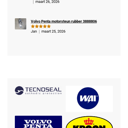
maart 26, 2026
Gewaardeer
d
5
uit 5
Volvo Penta motorsteun rubber 3888806
Jan
maart 25, 2026
Gewaardeer
d
5
uit 5