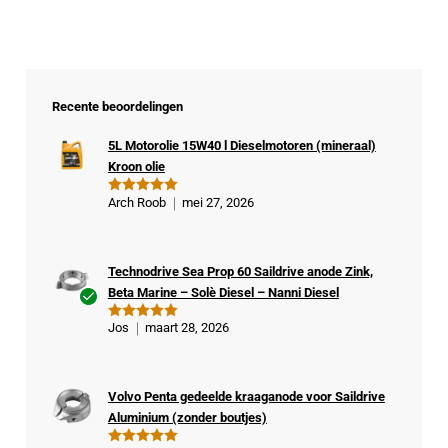
Recente beoordelingen
5L Motorolie 15W40 l Dieselmotoren (mineraal)
Kroon olie
Arch Roob
mei 27, 2026
Gewaardeer
d
5
uit 5
Technodrive Sea Prop 60 Saildrive anode Zink,
Beta Marine – Solè Diesel – Nanni Diesel
Ge
Jos
maart 28, 2026
Gewaardeer
veri
d
5
uit 5
fiee
rde
Volvo Penta gedeelde kraaganode voor Saildrive
kop
Aluminium (zonder boutjes)
er