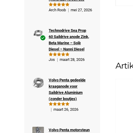
Arch Roob
mei 27, 2026
Gewaardeer
d
5
uit 5
Technodrive Sea Prop
60 Saildrive anode Zink,
Beta Marine – Solè
Ge
Diesel – Nanni Diesel
veri
fiee
Jos
maart 28, 2026
Gewaardeer
Arti
rde
d
5
uit 5
kop
er
Volvo Penta gedeelde
kraaganode voor
Saildrive Aluminium
(zonder boutjes)
maart 26, 2026
Gewaardeer
d
5
uit 5
Volvo Penta motorsteun