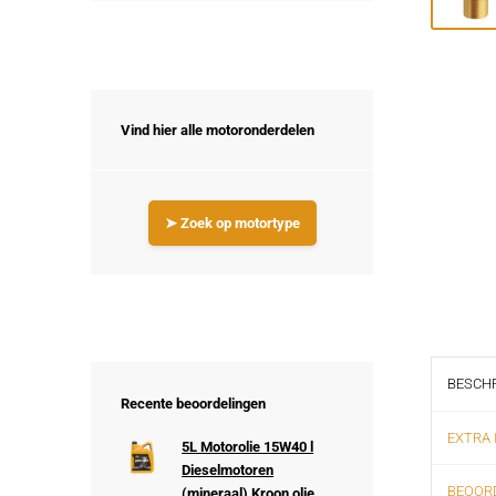
Vind hier alle motoronderdelen
➤ Zoek op motortype
BESCHR
Recente beoordelingen
EXTRA 
5L Motorolie 15W40 l
Dieselmotoren
BEOORD
(mineraal) Kroon olie