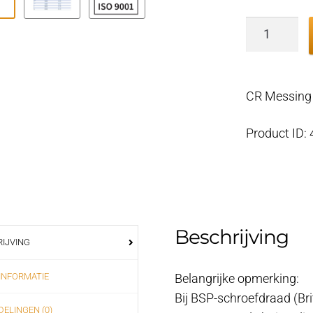
CR
Messing
huiddoorv
schuin
CR Messing 
1/2"
aantal
Product ID:
Beschrijving
IJVING
INFORMATIE
Belangrijke opmerking:
Bij BSP-schroefdraad (Br
ELINGEN (0)