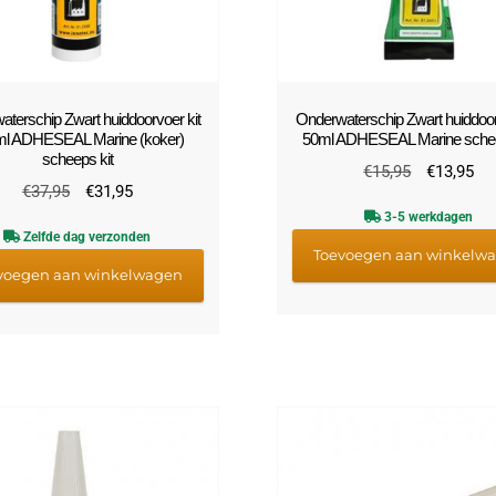
terschip Zwart huiddoorvoer kit
Onderwaterschip Zwart huiddoor
l ADHESEAL Marine (koker)
50ml ADHESEAL Marine schee
scheeps kit
Oorspronke
Hu
€
15,95
€
13,95
Oorspronkelijke
Huidige
€
37,95
€
31,95
prijs
pri
prijs
prijs
3-5 werkdagen
was:
is:
Zelfde dag verzonden
was:
is:
€15,95.
€1
Toevoegen aan winkelw
€37,95.
€31,95.
voegen aan winkelwagen