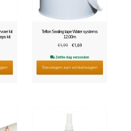
voer kit
Teflon Sealing tape Water systems
ps kit
12.00m
lijke
idige
Oorspronkelijke
Huidige
€
1,99
€
1,69
js
prijs
prijs
Zelfde dag verzonden
was:
is:
3,95.
€1,99.
€1,69.
agen
Toevoegen aan winkelwagen