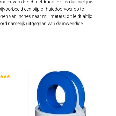
eter van de schroefdraad. Het is dus niet juist
ijvoorbeeld een pijp of huiddoorvoer op te
n van inches naar millimeters; dit leidt altijd
word namelijk uitgegaan van de inwendige
ardeerd
0
uit 5