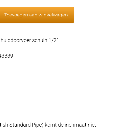
Toevoegen aan winkelwagen
oer
huiddoorvoer schuin 1/2″
 43839
itish Standard Pipe) komt de inchmaat niet