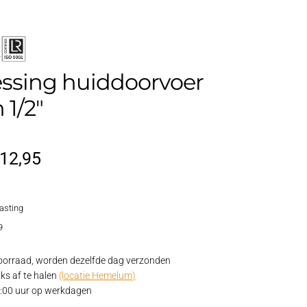
ssing huiddoorvoer
 1/2″
orspronkelijke
Huidige
12,95
rijs
prijs
lasting
as:
is:
9
15,95.
€12,95.
oorraad, worden dezelfde dag verzonden
ks af te halen
(locatie Hemelum)
15:00 uur op werkdagen