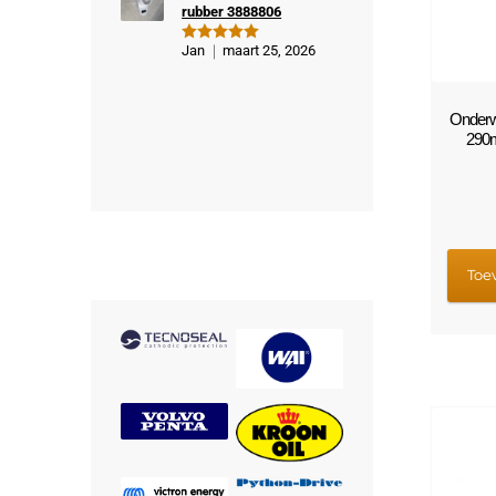
rubber 3888806
Jan
maart 25, 2026
Gewaardeer
d
5
uit 5
Onderwa
290m
Toe