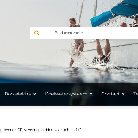
Bootelektra
Koelwatersysteem
Contact
T
 fitwerk
CR Messing huiddoorvoer schuin 1/2″