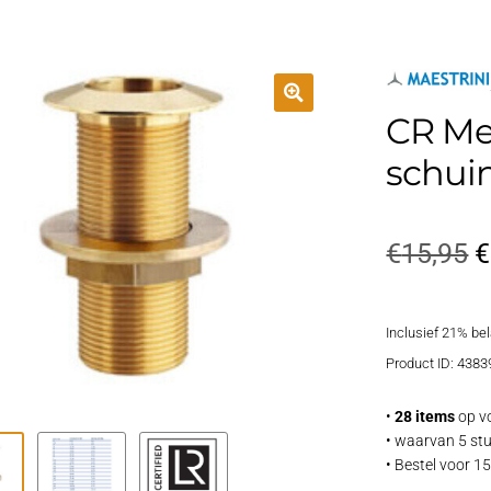
CR Me
schuin
O
€
15,95
€
p
Inclusief 21% be
w
Product ID: 4383
€
•
28 items
op v
• waarvan 5 stu
• Bestel voor 