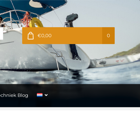
€0,00
0
echniek Blog