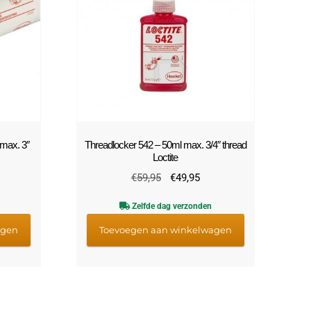
 max. 3″
Threadlocker 542 – 50ml max. 3/4″ thread
Loctite
lijke
idige
Oorspronkelijke
Huidige
€
59,95
€
49,95
js
prijs
prijs
Zelfde dag verzonden
was:
is:
6,95.
€59,95.
€49,95.
agen
Toevoegen aan winkelwagen