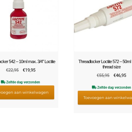
cker 542 – 10ml max. 3/4″ Loctite
Threadlocker Loctite 572 – 50ml
thread size
Oorspronkelijke
Huidige
€
22,95
€
19,95
Oorspronke
Hu
€
55,95
€
46,95
prijs
prijs
prijs
pri
Zelfde dag verzonden
was:
is:
Zelfde dag verzonden
was:
is:
€22,95.
€19,95.
voegen aan winkelwagen
€55,95.
€4
Toevoegen aan winkelw