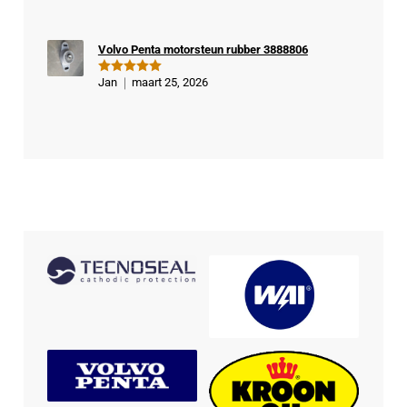
d
5
uit 5
Volvo Penta motorsteun rubber 3888806
Jan
maart 25, 2026
Gewaardeer
d
5
uit 5