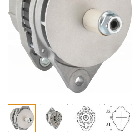
Contact
uitvouwe
Techniek Blog
Submen
Nederlands
uitvouwe