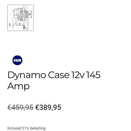
Dynamo Case 12v 145
Amp
Oorspronkelijke
Huidige
€
459,95
€
389,95
prijs
prijs
Inclusief 21% belasting
was:
is: