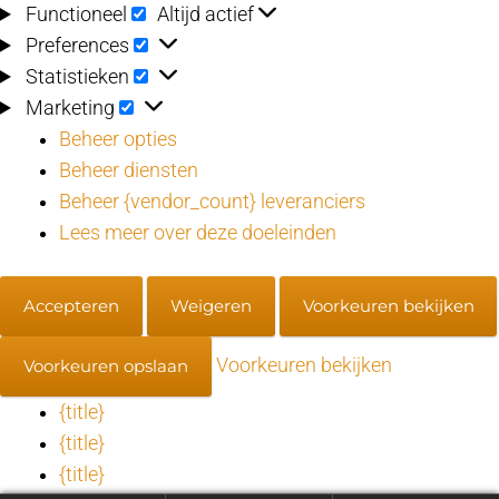
Functioneel
Functioneel
Altijd actief
Preferences
Preferences
Statistieken
Statistieken
Marketing
Marketing
Beheer opties
Beheer diensten
Beheer {vendor_count} leveranciers
Lees meer over deze doeleinden
Accepteren
Weigeren
Voorkeuren bekijken
Voorkeuren bekijken
Voorkeuren opslaan
{title}
{title}
{title}