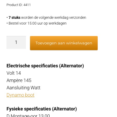
Product ID: 4411
€459,95.
€389,95.
•
7 stuks
worden de volgende werkdag verzonden
• Bestel voor 15:00 uur op werkdagen
Dynamo
Toevoegen aan winkelwagen
Case
12v
145
Electrische specificaties (Alternator)
Amp
Volt 14
aantal
Ampère 145
Aansluiting Watt
Dynamo boot
Fysieke specificaties (Alternator)
D Montage-oor 13.00