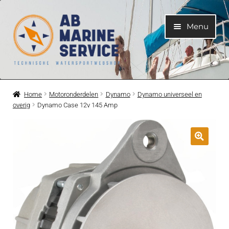
Ga
Ga
Menu
door
naar
naar
de
navigatie
inhoud
Home
Home
Motoronderdelen
Dynamo
Dynamo universeel en
overig
Dynamo Case 12v 145 Amp
Submen
Motoren
uitvouwe
Submen
Motoronderdelen
uitvouwe
Submen
Bootelektra
uitvouwe
Submen
Koelwatersysteem
uitvouwe
Submen