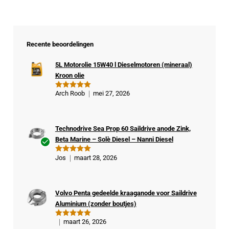
Recente beoordelingen
5L Motorolie 15W40 l Dieselmotoren (mineraal)
Kroon olie
Arch Roob
mei 27, 2026
Gewaardeer
d
5
uit 5
Technodrive Sea Prop 60 Saildrive anode Zink,
Beta Marine – Solè Diesel – Nanni Diesel
Ge
Jos
maart 28, 2026
Gewaardeer
veri
d
5
uit 5
fiee
rde
Volvo Penta gedeelde kraaganode voor Saildrive
kop
Aluminium (zonder boutjes)
er
maart 26, 2026
Gewaardeer