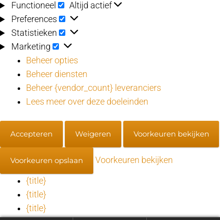
Functioneel
Functioneel
Altijd actief
Preferences
Preferences
Statistieken
Statistieken
Marketing
Marketing
Beheer opties
Beheer diensten
Beheer {vendor_count} leveranciers
Lees meer over deze doeleinden
Accepteren
Weigeren
Voorkeuren bekijken
Voorkeuren bekijken
Voorkeuren opslaan
{title}
{title}
{title}