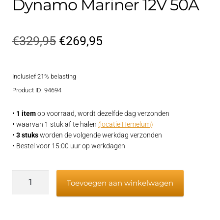
Dynamo Mariner 12V 50A
Oorspronkelijke
Huidige
€
329,95
€
269,95
prijs
prijs
Inclusief 21% belasting
was:
is:
Product ID: 94694
€329,95.
€269,95.
•
1 item
op voorraad, wordt dezelfde dag verzonden
• waarvan 1 stuk af te halen
(locatie Hemelum)
•
3 stuks
worden de volgende werkdag verzonden
• Bestel voor 15:00 uur op werkdagen
Dynamo
Toevoegen aan winkelwagen
Mariner
12V
50A