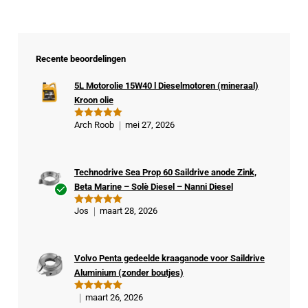
Recente beoordelingen
5L Motorolie 15W40 l Dieselmotoren (mineraal)
Kroon olie
Arch Roob
mei 27, 2026
Gewaardeer
d
5
uit 5
Technodrive Sea Prop 60 Saildrive anode Zink,
Beta Marine – Solè Diesel – Nanni Diesel
Ge
Jos
maart 28, 2026
Gewaardeer
veri
d
5
uit 5
fiee
rde
Volvo Penta gedeelde kraaganode voor Saildrive
kop
Aluminium (zonder boutjes)
er
maart 26, 2026
Gewaardeer
d
5
uit 5