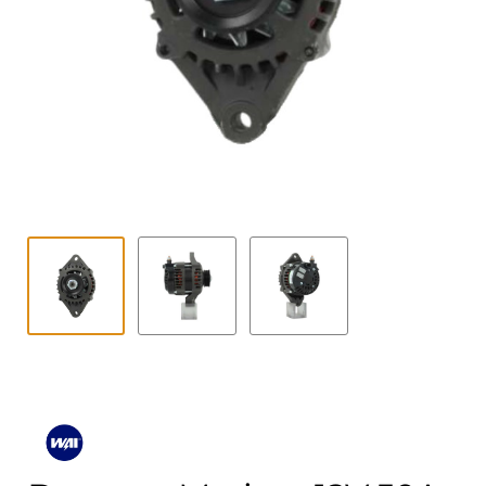
Contact
uitvouwe
Techniek Blog
Submen
Nederlands
uitvouwe