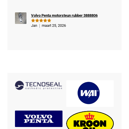
Volvo Penta motorsteun rubber 3888806
Jan
maart 25, 2026
Gewaardeer
d
5
uit 5