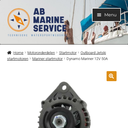
Ga
Ga
Menu
door
naar
naar
de
navigatie
inhoud
Home
Home
Motoronderdelen
Startmotor
Outboard Jetski
startmotoren
Mariner startmotor
Dynamo Mariner 12V 50A
Submen
Motoren
uitvouwe
Submen
Motoronderdelen
uitvouwe
Submen
Bootelektra
uitvouwe
Submen
Koelwatersysteem
uitvouwe
Submen