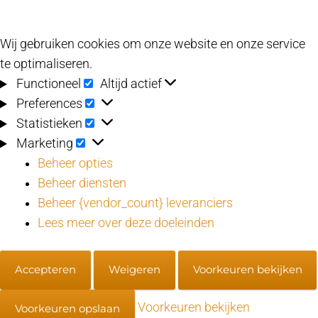
Wij gebruiken cookies om onze website en onze service
te optimaliseren.
Functioneel
Functioneel
Altijd actief
Preferences
Preferences
Statistieken
Statistieken
Marketing
Marketing
Beheer opties
Beheer diensten
Beheer {vendor_count} leveranciers
Lees meer over deze doeleinden
Accepteren
Weigeren
Voorkeuren bekijken
Voorkeuren bekijken
Voorkeuren opslaan