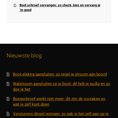
Boot schroef vervangen: zo check, kies en vervang je
’m goed
Nieuwste blog
Boot elektra aansluiten: zo regel je stroom aan boord
Walstroom aansluiten op je boot: dit heb je nodig en zo
doe je het
Boegschroef werkt niet meer: dit zijn de oorzaken en
wat je zelf kunt doen
Verstuivers diesel reinigen: zo pak je het zelf aan op je