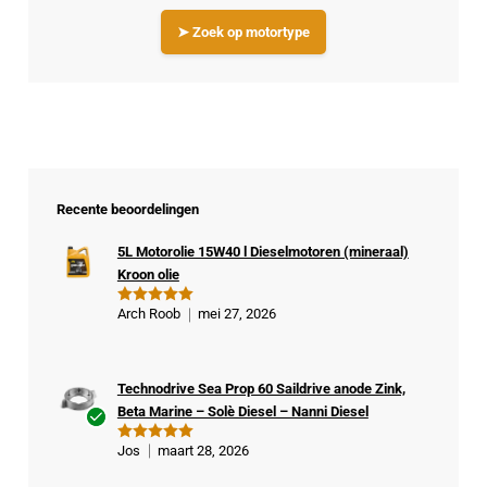
➤ Zoek op motortype
Recente beoordelingen
5L Motorolie 15W40 l Dieselmotoren (mineraal)
Kroon olie
Arch Roob
mei 27, 2026
Gewaardeer
d
5
uit 5
Technodrive Sea Prop 60 Saildrive anode Zink,
Beta Marine – Solè Diesel – Nanni Diesel
Ge
Jos
maart 28, 2026
Gewaardeer
veri
d
5
uit 5
fiee