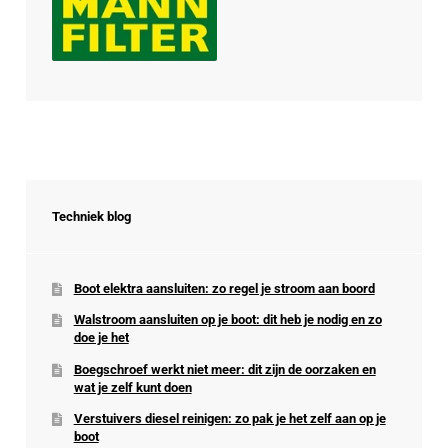
Techniek blog
Boot elektra aansluiten: zo regel je stroom aan boord
Walstroom aansluiten op je boot: dit heb je nodig en zo
doe je het
Boegschroef werkt niet meer: dit zijn de oorzaken en
wat je zelf kunt doen
Verstuivers diesel reinigen: zo pak je het zelf aan op je
boot