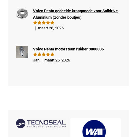
rde
Volvo Penta gedeelde kraaganode voor Saildrive
kop
Aluminium (zonder boutjes)
er
maart 26, 2026
Gewaardeer
d
5
uit 5
Volvo Penta motorsteun rubber 3888806
Jan
maart 25, 2026
Gewaardeer
d
5
uit 5