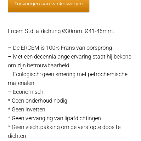
Toevoegen aan winkelwagen
Std.
afdichting
Ø30mm.
Ercem Std. afdichting Ø30mm. Ø41-46mm.
Ø41-
46mm.
– De ERCEM is 100% Frans van oorsprong
aantal
– Met een decennialange ervaring staat hij bekend
om zijn betrouwbaarheid.
– Ecologisch: geen smering met petrochemische
materialen.
– Economisch:
* Geen onderhoud nodig
* Geen invetten
* Geen vervanging van lipafdichtingen
* Geen vlechtpakking om de verstopte doos te
dichten