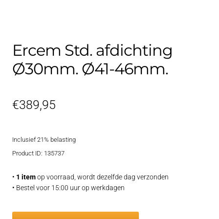
Contact
uitvouwe
Techniek Blog
Ercem Std. afdichting
Submen
Nederlands
Ø30mm. Ø41-46mm.
uitvouwe
€
389,95
Inclusief 21% belasting
Product ID: 135737
•
1 item
op voorraad, wordt dezelfde dag verzonden
• Bestel voor 15:00 uur op werkdagen
Ercem