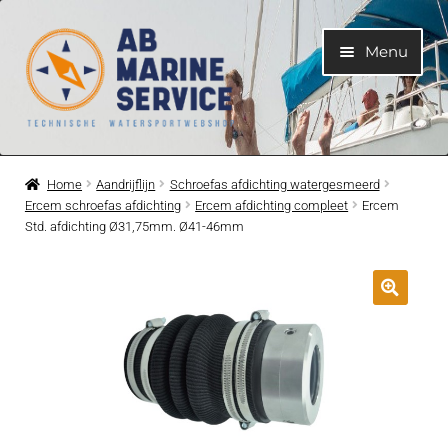
Ga
Ga
Menu
door
naar
naar
de
navigatie
inhoud
Home
Home
Aandrijflijn
Schroefas afdichting watergesmeerd
Ercem schroefas afdichting
Ercem afdichting compleet
Ercem
Submen
Motoren
Std. afdichting Ø31,75mm. Ø41-46mm
uitvouwe
Submen
Motoronderdelen
uitvouwe
Submen
Bootelektra
uitvouwe
Submen
Koelwatersysteem
uitvouwe
Submen