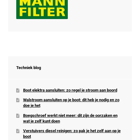
Techniek blog
Boot elektra aansluiten: zo regel je stroom aan boord
Walstroom aansluiten op je boot: dit heb je nodig en zo
doe je het
Boegschroef werkt niet meer: dit zijn de oorzaken en
wat je zelf kunt doen
Verstuivers diesel reinigen: zo pak je het zelf aan op je
boot