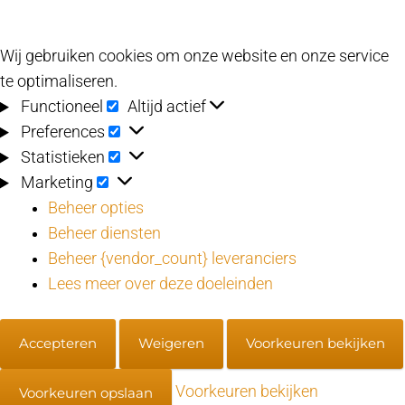
Wij gebruiken cookies om onze website en onze service
te optimaliseren.
Functioneel
Functioneel
Altijd actief
Preferences
Preferences
Statistieken
Statistieken
Marketing
Marketing
Beheer opties
Beheer diensten
Beheer {vendor_count} leveranciers
Lees meer over deze doeleinden
Accepteren
Weigeren
Voorkeuren bekijken
Voorkeuren bekijken
Voorkeuren opslaan