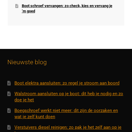
Boot schroef vervangen: zo check, kies en vervang je
’m goed
Nieuwste blog
Boot elektra aansluiten: zo regel je stroom aan boord
Walstroom aansluiten op je boot: dit heb je nodig en zo
doe je het
Boegschroef werkt niet meer: dit zijn de oorzaken en
wat je zelf kunt doen
Verstuivers diesel reinigen: zo pak je het zelf aan op je