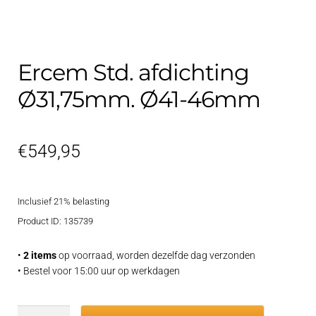
Contact
uitvouwe
Techniek Blog
Ercem Std. afdichting
Submen
Nederlands
Ø31,75mm. Ø41-46mm
uitvouwe
€
549,95
Inclusief 21% belasting
Product ID: 135739
•
2 items
op voorraad, worden dezelfde dag verzonden
• Bestel voor 15:00 uur op werkdagen
Ercem