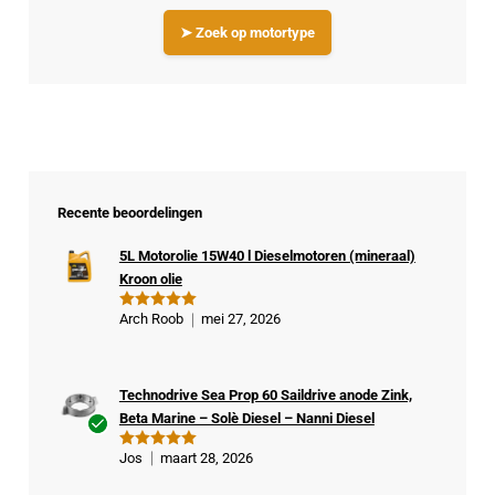
➤ Zoek op motortype
Recente beoordelingen
5L Motorolie 15W40 l Dieselmotoren (mineraal)
Kroon olie
Arch Roob
mei 27, 2026
Gewaardeer
d
5
uit 5
Technodrive Sea Prop 60 Saildrive anode Zink,
Beta Marine – Solè Diesel – Nanni Diesel
Ge
Jos
maart 28, 2026
Gewaardeer
veri
d
5
uit 5
fiee