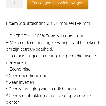
Toevoegen aan winkelwagen
Std.
afdichting
Ø31,75mm.
Ercem Std. afdichting Ø31,75mm. Ø41-46mm
Ø41-
46mm
– De ERCEM is 100% Frans van oorsprong
aantal
– Met een decennialange ervaring staat hij bekend
om zijn betrouwbaarheid.
– Ecologisch: geen smering met petrochemische
materialen.
– Economisch:
* Geen onderhoud nodig
* Geen invetten
* Geen vervanging van lipafdichtingen
* Geen vlechtpakking om de verstopte doos te
dichten