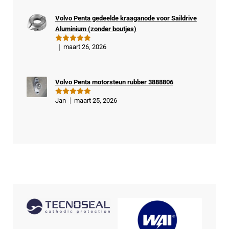
rde
Volvo Penta gedeelde kraaganode voor Saildrive
kop
Aluminium (zonder boutjes)
er
maart 26, 2026
Gewaardeer
d
5
uit 5
Volvo Penta motorsteun rubber 3888806
Jan
maart 25, 2026
Gewaardeer
d
5
uit 5