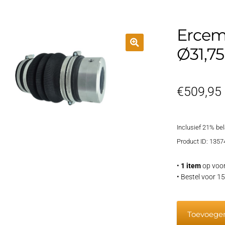
Ercem 
Ø31,
€
509,95
Inclusief 21% be
Product ID: 1357
•
1 item
op voor
• Bestel voor 
Ercem
Toevoege
Std.