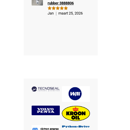
rubber 3888806
Jan
maart 25, 2026
Gewaardeer
d
5
uit 5