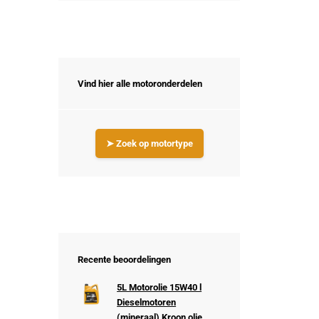
Vind hier alle motoronderdelen
➤ Zoek op motortype
Recente beoordelingen
5L Motorolie 15W40 l
Dieselmotoren
(mineraal) Kroon olie