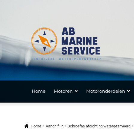
Ga
Ga
door
naar
naar
de
navigatie
inhoud
Home
Motoren
Motoronderdelen
Home
Aandrijflijn
Schroefas afdichting watergesmeerd