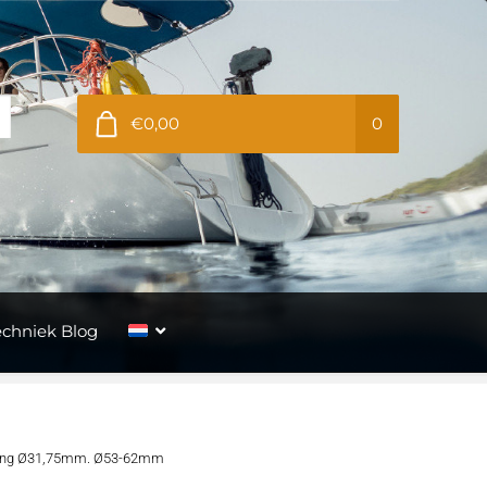
€0,00
0
echniek Blog
hting Ø31,75mm. Ø53-62mm