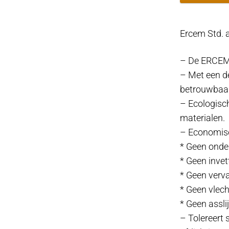
afdichting
Ø31,75mm
Ercem Std.
Ø53-
62mm
– De ERCEM
aantal
– Met een d
betrouwbaar
– Ecologisc
materialen.
– Economis
* Geen onde
* Geen invet
* Geen verv
* Geen vlec
* Geen assli
– Tolereert 