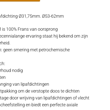
.
 afdichting Ø31,75mm. Ø53-62mm
 is 100% Frans van oorsprong
ecennialange ervaring staat hij bekend om zijn
heid.
h: geen smering met petrochemische
ch:
rhoud nodig
ten
anging van lipafdichtingen
htpakking om de verstopte doos te dichten
jtage door wrijving van lipafdichtingen of vlecht
scheefstelling en biedt een perfecte axiale