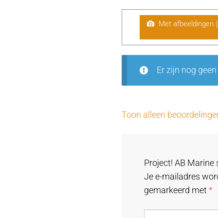
Met afbeeldingen 
Er zijn nog geen
Toon alleen beoordelinge
Project! AB Marine 
Je e-mailadres word
gemarkeerd met
*