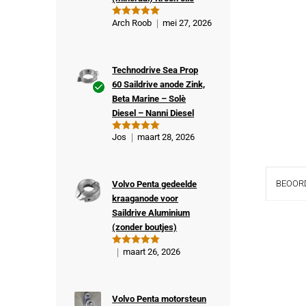
Arch Roob
mei 27, 2026
Gewaardeer
d
5
uit 5
Technodrive Sea Prop
60 Saildrive anode Zink,
Beta Marine – Solè
Ge
Diesel – Nanni Diesel
veri
fiee
Jos
maart 28, 2026
Gewaardeer
rde
d
5
uit 5
kop
er
BEOORD
Volvo Penta gedeelde
kraaganode voor
Saildrive Aluminium
(zonder boutjes)
maart 26, 2026
Gewaardeer
d
5
uit 5
Volvo Penta motorsteun