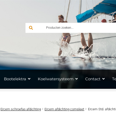
Bootelektra
Koelwatersysteem
Contact
T
Ercem schroefas afdichting
Ercem afdichting compleet
Ercem Std. afdic