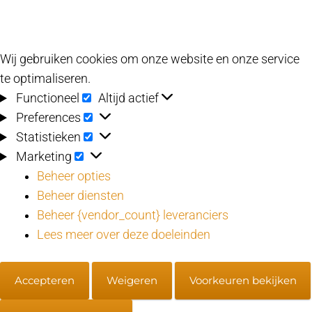
Wij gebruiken cookies om onze website en onze service
te optimaliseren.
Functioneel
Functioneel
Altijd actief
Preferences
Preferences
Statistieken
Statistieken
Marketing
Marketing
Beheer opties
Beheer diensten
Beheer {vendor_count} leveranciers
Lees meer over deze doeleinden
Accepteren
Weigeren
Voorkeuren bekijken