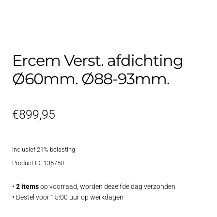
Contact
uitvouwe
Techniek Blog
Ercem Verst. afdichting
Submen
Nederlands
uitvouwe
Ø60mm. Ø88-93mm.
€
899,95
Inclusief 21% belasting
Product ID: 135750
•
2 items
op voorraad, worden dezelfde dag verzonden
• Bestel voor 15:00 uur op werkdagen