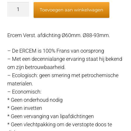
Ercem
Toevoegen aan winkelwagen
Verst.
afdichting
Ø60mm.
Ercem Verst. afdichting Ø60mm. Ø88-93mm.
Ø88-
93mm.
– De ERCEM is 100% Frans van oorsprong
aantal
– Met een decennialange ervaring staat hij bekend
om zijn betrouwbaarheid.
– Ecologisch: geen smering met petrochemische
materialen.
– Economisch:
* Geen onderhoud nodig
* Geen invetten
* Geen vervanging van lipafdichtingen
* Geen vlechtpakking om de verstopte doos te