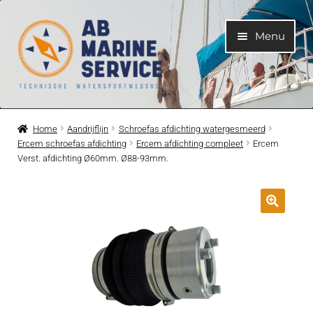
Ga
Ga
Menu
door
naar
naar
de
navigatie
inhoud
Home
Home
Aandrijflijn
Schroefas afdichting watergesmeerd
Ercem schroefas afdichting
Ercem afdichting compleet
Ercem
Submen
Motoren
Verst. afdichting Ø60mm. Ø88-93mm.
uitvouwe
Submen
Motoronderdelen
uitvouwe
Submen
Bootelektra
uitvouwe
Submen
Koelwatersysteem
uitvouwe
Submen