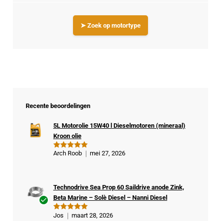
➤ Zoek op motortype
Recente beoordelingen
5L Motorolie 15W40 l Dieselmotoren (mineraal)
Kroon olie
Arch Roob
mei 27, 2026
Gewaardeer
d
5
uit 5
Technodrive Sea Prop 60 Saildrive anode Zink,
Beta Marine – Solè Diesel – Nanni Diesel
Ge
Jos
maart 28, 2026
Gewaardeer
veri