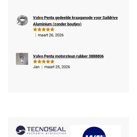
d
5
uit 5
fiee
rde
Volvo Penta gedeelde kraaganode voor Saildrive
kop
Aluminium (zonder boutjes)
er
maart 26, 2026
Gewaardeer
d
5
uit 5
Volvo Penta motorsteun rubber 3888806
Jan
maart 25, 2026
Gewaardeer
d
5
uit 5