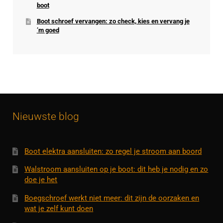
boot
Boot schroef vervangen: zo check, kies en vervang je
’m goed
Nieuwste blog
Boot elektra aansluiten: zo regel je stroom aan boord
Walstroom aansluiten op je boot: dit heb je nodig en zo
doe je het
Boegschroef werkt niet meer: dit zijn de oorzaken en
wat je zelf kunt doen