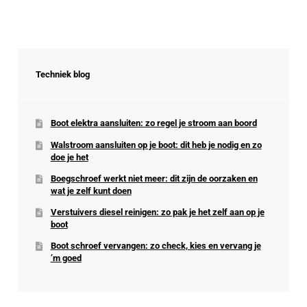
Techniek blog
Boot elektra aansluiten: zo regel je stroom aan boord
Walstroom aansluiten op je boot: dit heb je nodig en zo
doe je het
Boegschroef werkt niet meer: dit zijn de oorzaken en
wat je zelf kunt doen
Verstuivers diesel reinigen: zo pak je het zelf aan op je
boot
Boot schroef vervangen: zo check, kies en vervang je
’m goed