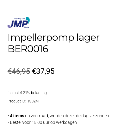
Contact
uitvouwe
Techniek Blog
Impellerpomp lager
Submen
Nederlands
uitvouwe
BER0016
Oorspronkelijke
Huidige
€
46,95
€
37,95
prijs
prijs
Inclusief 21% belasting
was:
is:
Product ID: 135241
€46,95.
€37,95.
•
4 items
op voorraad, worden dezelfde dag verzonden
• Bestel voor 15:00 uur op werkdagen