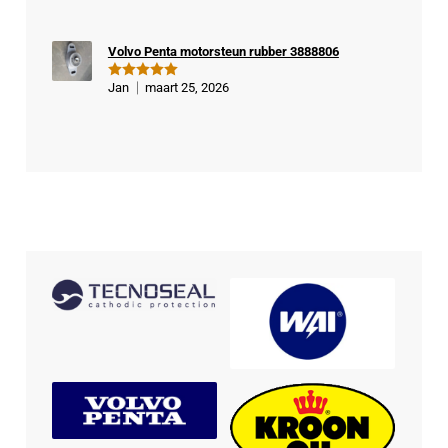
Volvo Penta motorsteun rubber 3888806
Jan
maart 25, 2026
Gewaardeer
d
5
uit 5