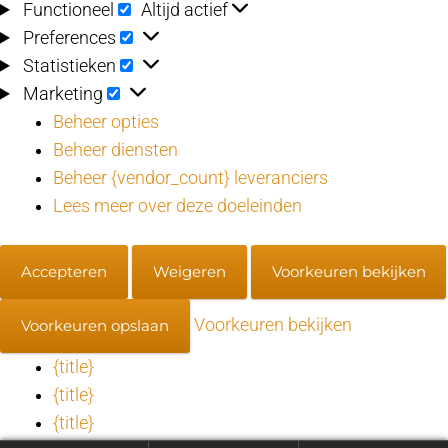
Functioneel
Functioneel
Altijd actief
Preferences
Preferences
Statistieken
Statistieken
Marketing
Marketing
Beheer opties
Beheer diensten
Beheer {vendor_count} leveranciers
Lees meer over deze doeleinden
Accepteren
Weigeren
Voorkeuren bekijken
Voorkeuren bekijken
Voorkeuren opslaan
{title}
{title}
{title}