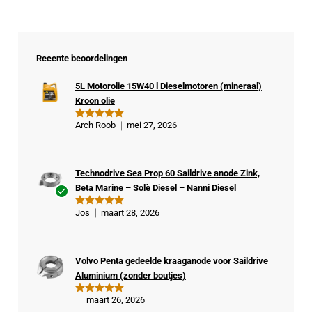
Recente beoordelingen
5L Motorolie 15W40 l Dieselmotoren (mineraal)
Kroon olie
Arch Roob
mei 27, 2026
Gewaardeer
d
5
uit 5
Technodrive Sea Prop 60 Saildrive anode Zink,
Beta Marine – Solè Diesel – Nanni Diesel
Ge
Jos
maart 28, 2026
Gewaardeer
veri
d
5
uit 5
fiee
rde
Volvo Penta gedeelde kraaganode voor Saildrive
kop
Aluminium (zonder boutjes)
er
maart 26, 2026
Gewaardeer
d
5
uit 5