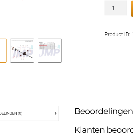
Impeller
deksel
pakking
GAK0052
Product ID:
aantal
Beoordelingen
ELINGEN (0)
Klanten beoor