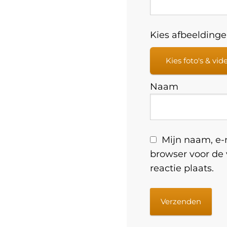
Kies afbeeldingen
Kies foto's & vid
Naam
Mijn naam, e-m
browser voor de
reactie plaats.