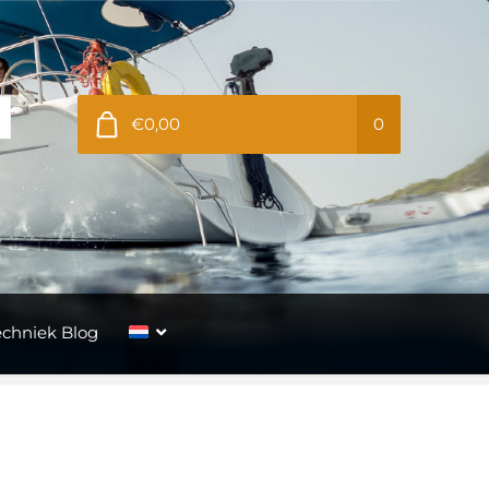
€0,00
0
echniek Blog