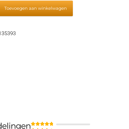
pomp
Toevoegen aan winkelwagen
 135393
delingen