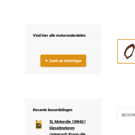
Vind hier alle motoronderdelen
➤ Zoek op motortype
Recente beoordelingen
BEOORD
5L Motorolie 15W40 l
Dieselmotoren
(mineraal) Kroon olie