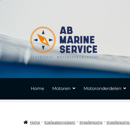
Ga
Ga
door
naar
naar
de
navigatie
inhoud
Home
Motoren
Motoronderdelen
Home
Koelwatersysteem
Impellerpomp
Impellerpomp