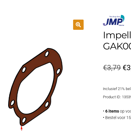
Impel
GAK0
Oo
€
3,79
€
3
pri
Inclusief 21% be
wa
Product ID: 1353
€3
•
6 items
op voo
• Bestel voor 