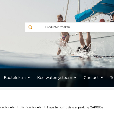
Bootelektra
Koelwatersysteem
Contact
T
 onderdelen
JMP onderdelen
Impellerpomp deksel pakking GAK0052