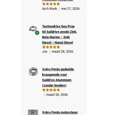
Arch Roob
mei 27, 2026
Gewaardeer
d
5
uit 5
Technodrive Sea Prop
60 Saildrive anode Zink,
Beta Marine – Solè
Ge
Diesel – Nanni Diesel
veri
fiee
Jos
maart 28, 2026
Gewaardeer
rde
d
5
uit 5
kop
er
Volvo Penta gedeelde
kraaganode voor
Saildrive Aluminium
(zonder boutjes)
maart 26, 2026
Gewaardeer
d
5
uit 5
Volvo Penta motorsteun