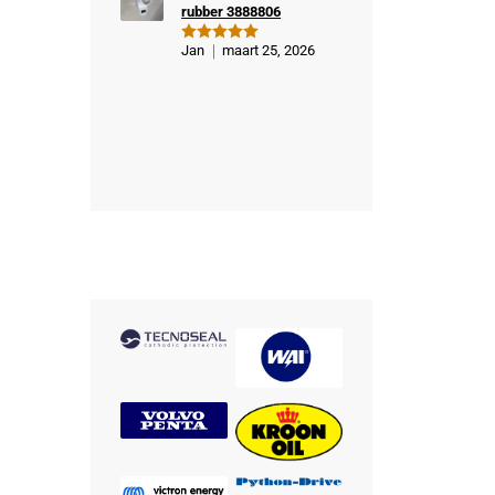
rubber 3888806
Jan
maart 25, 2026
Gewaardeer
d
5
uit 5