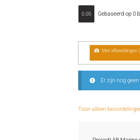
Gebaseerd op 0 b
0.00
Met afbeeldingen 
Er zijn nog geen
Toon alleen beoordelinge
Project! AB Marine 