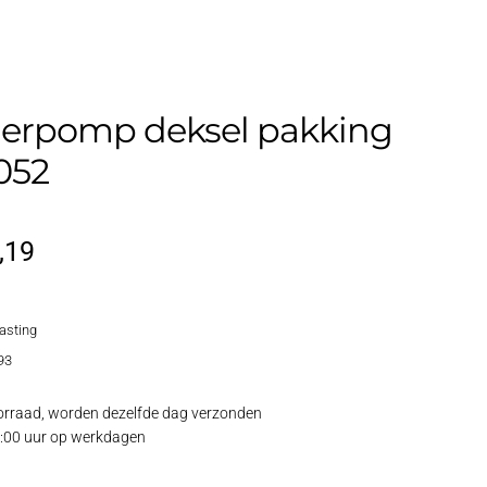
lerpomp deksel pakking
052
rspronkelijke
Huidige
,19
js
prijs
lasting
s:
is:
93
,79.
€3,19.
rraad, worden dezelfde dag verzonden
15:00 uur op werkdagen