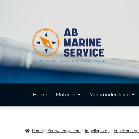
Ga
Ga
door
naar
naar
de
navigatie
inhoud
Home
Motoren
Motoronderdelen
Home
Koelwatersysteem
Impellerpomp
Impellerpomp