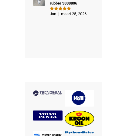
rubber 3888806
Jan
maart 25, 2026
Gewaardeer
d
5
uit 5