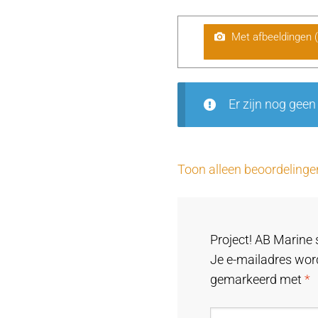
Met afbeeldingen 
Er zijn nog geen
Toon alleen beoordelinge
Project! AB Marine 
Je e-mailadres word
gemarkeerd met
*