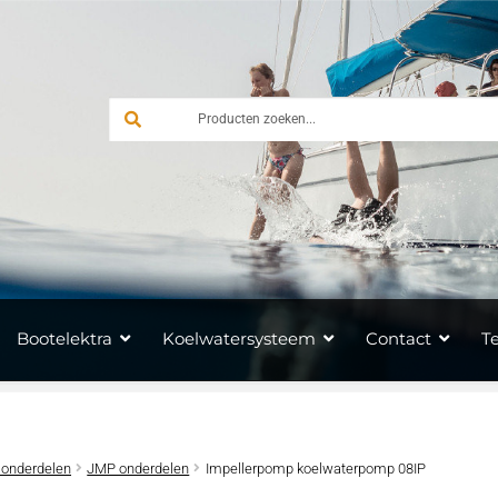
Bootelektra
Koelwatersysteem
Contact
T
 onderdelen
JMP onderdelen
Impellerpomp koelwaterpomp 08IP