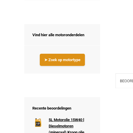
Vind hier alle motoronderdelen
➤ Zoek op motortype
BEOORD
Recente beoordelingen
5L Motorolie 15W40 l
Dieselmotoren
(mineraal) Kroon olie