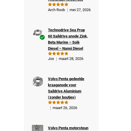
Arch Roob
mei 27, 2026
Gewaardeer
d
5
uit 5
Technodrive Sea Prop
60 Saildrive anode Zink,
Beta Marine – Solè
Ge
Diesel – Nanni Diesel
veri
fiee
Jos
maart 28, 2026
Gewaardeer
rde
d
5
uit 5
kop
er
Volvo Penta gedeelde
kraaganode voor
Saildrive Aluminium
(zonder boutjes)
maart 26, 2026
Gewaardeer
d
5
uit 5
Volvo Penta motorsteun