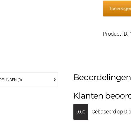
Impeller
Toevoege
koelwate
08IP
aantal
Product ID:
Beoordelingen
ELINGEN (0)
Klanten beoor
Gebaseerd op 0 b
0.00