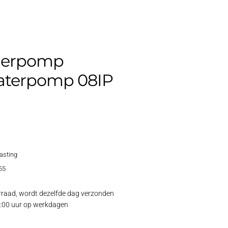
lerpomp
aterpomp 08IP
lasting
55
raad, wordt dezelfde dag verzonden
15:00 uur op werkdagen