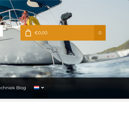
€0,00
0
echniek Blog