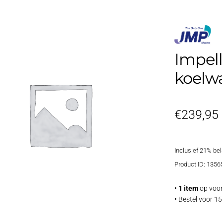
Impel
koelw
€
239,95
Inclusief 21% be
Product ID: 1356
•
1 item
op voor
• Bestel voor 