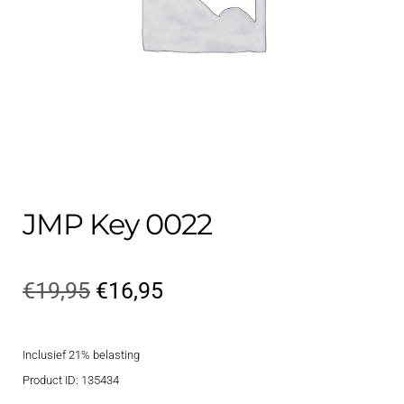
Contact
uitvouwe
Techniek Blog
Submen
Nederlands
uitvouwe
JMP Key 0022
Oorspronkelijke
Huidige
€
19,95
€
16,95
prijs
prijs
Inclusief 21% belasting
was:
is:
Product ID: 135434
€19,95.
€16,95.