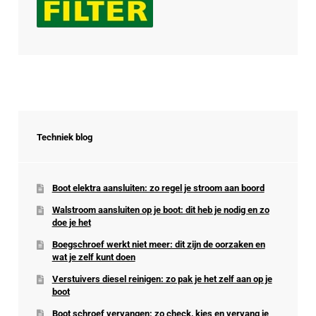
Techniek blog
Boot elektra aansluiten: zo regel je stroom aan boord
Walstroom aansluiten op je boot: dit heb je nodig en zo
doe je het
Boegschroef werkt niet meer: dit zijn de oorzaken en
wat je zelf kunt doen
Verstuivers diesel reinigen: zo pak je het zelf aan op je
boot
Boot schroef vervangen: zo check, kies en vervang je