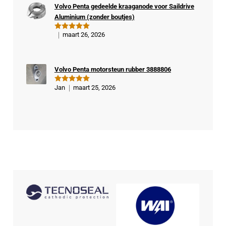
Volvo Penta gedeelde kraaganode voor Saildrive
kop
Aluminium (zonder boutjes)
er
maart 26, 2026
Gewaardeer
d
5
uit 5
Volvo Penta motorsteun rubber 3888806
Jan
maart 25, 2026
Gewaardeer
d
5
uit 5