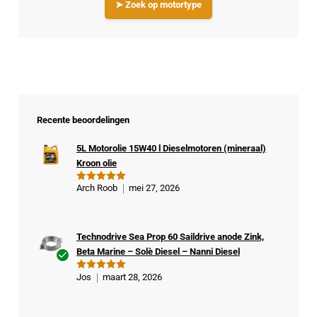
➤ Zoek op motortype
Recente beoordelingen
5L Motorolie 15W40 l Dieselmotoren (mineraal)
Kroon olie
Arch Roob
mei 27, 2026
Gewaardeer
d
5
uit 5
Technodrive Sea Prop 60 Saildrive anode Zink,
Beta Marine – Solè Diesel – Nanni Diesel
Ge
Jos
maart 28, 2026
Gewaardeer
veri
d
5
uit 5
fiee
rde