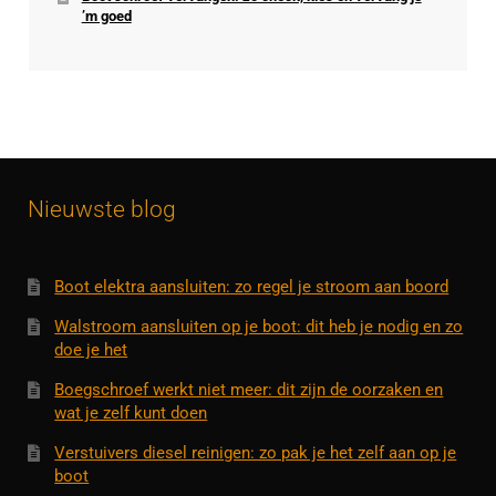
’m goed
Nieuwste blog
Boot elektra aansluiten: zo regel je stroom aan boord
Walstroom aansluiten op je boot: dit heb je nodig en zo
doe je het
Boegschroef werkt niet meer: dit zijn de oorzaken en
wat je zelf kunt doen
Verstuivers diesel reinigen: zo pak je het zelf aan op je
boot