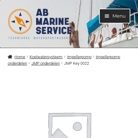
Ga
Ga
Menu
door
naar
naar
de
navigatie
inhoud
Home
Home
Koelwatersysteem
Impellerpomp
Impellerpomp
onderdelen
JMP onderdelen
JMP Key 0022
Submen
Motoren
uitvouwe
Submen
Motoronderdelen
uitvouwe
Submen
Bootelektra
uitvouwe
Submen
Koelwatersysteem
uitvouwe
Submen