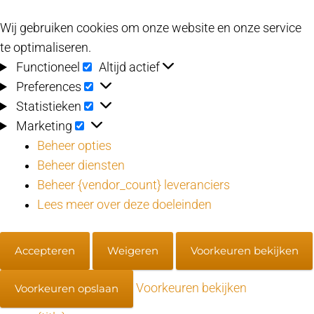
Wij gebruiken cookies om onze website en onze service
te optimaliseren.
Functioneel
Functioneel
Altijd actief
Preferences
Preferences
Statistieken
Statistieken
Marketing
Marketing
Beheer opties
Beheer diensten
Beheer {vendor_count} leveranciers
Lees meer over deze doeleinden
Accepteren
Weigeren
Voorkeuren bekijken
Voorkeuren bekijken
Voorkeuren opslaan